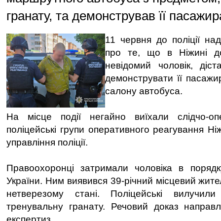
гранату, та демонстрував її пасажир
11 червня до поліції на
про те, що в Ніжині д
невідомий чоловік, діс
демонструвати її пасаж
салону автобуса.
На місце події негайно виїхали слідчо-о
поліцейські групи оперативного реагування Ні
управління поліції.
Правоохоронці затримали чоловіка в порядк
України. Ним виявився 39-річний місцевий жите
нетверезому стані. Поліцейські вилучил
тренувальну гранату. Речовий доказ направ
експертиз.