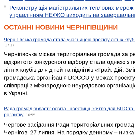
Реконструкція магістральних теплових мереж у
управлінням НЕФКО виходить на завершальн
ОСТАННІ НОВИНИ ЧЕРНІГІВЩИНИ
Чернігівська громада стала учасницею проєкту літніх клуб
17:17
Чернігівська міська територіальна громада за 
відкритого конкурсного відбору стала однією з
літніх клубів для дітей та підлітків «Грай. Дій. З
громадська організація DOCCU у межах проєкту 
співпраці з міжнародною неурядовою організаціє
в Україні.
Рада громад області: освіта, інвестиції, житло для ВПО та
розвитку
16:55
Чергове засідання Ради територіальних громад 
Чернігові 27 липня. На порядку денному – низка