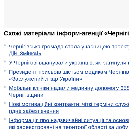
Схожі матеріали інформ-агенції «Черніг
Чернігівська громада стала учасницею проєкту 
Дій. Змінюй»
У Чернігові вшанували українців, які загинули 
Президент присвоїв шістьом медикам Чернігі
«Заслужений лікар України»
Мобільні клініки надали медичну допомогу 65
Чернігівщини
Нові мотиваційні контракти: чіткі терміни служ
гідне забезпечення
Інформація про надзвичайні ситуації та основн
які зареєстровані на території області за добу