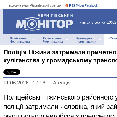
Інформ-агенція «Чернігівський монітор»:
RSS
Twitter
Facebook
Інформ-агенція
«Чернігівський монітор»
19:02
П`ятниця, 7 серпня,
Політична
Економічна
Культурна
Стил
Чернігівщина
Чернігівщина
Чернігівщина
Поліція Ніжина затримала причетно
хуліганства у громадському трансп
11.06.2026 17:08
—
Агенцiя
Поліцейські Ніжинського районного 
поліції затримали чоловіка, який за
маршрутного автобуса з предметом,