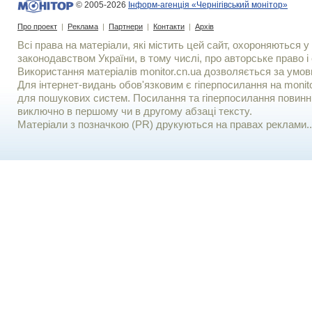
© 2005-2026
Інформ-агенція «Чернігівський монітор»
Про проект
|
Реклама
|
Партнери
|
Контакти
|
Архів
Всі права на матеріали, які містить цей сайт, охороняються у 
законодавством України, в тому числі, про авторське право і 
Використання матерiалiв monitor.cn.ua дозволяється за умов
Для iнтернет-видань обов'язковим є гiперпосилання на monito
для пошукових систем. Посилання та гіперпосилання повинні
виключно в першому чи в другому абзаці тексту.
Матеріали з позначкою (PR) друкуються на правах реклами..