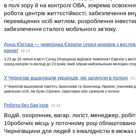
в полі зору й на контролі ОВА, зокрема освоєння
робота центрів життєстійкості, забезпечення вн
переміщених осіб житлом, розроблення інвестиц
забезпечення сталого мобільного зв’язку.
Анна Юр'єва — чемпіонка Європи серед юніорок з веслув
каное!
16:13
З 23 до 26 липня в місті Сегед (Угорщина) відбувся чемпіонат Європи з вес
серед юніорів та молоді до 23 років, який зібрав найсильніших молодих спо
У Чернігові вшанували українців, які загинули в полоні
15:
У Чернігові вшанували пам’ять Захисників та Захисниць України, учасників
цивільних осіб, які були страчені, закатовані або загинули у полоні.
Робота без бар’єрів
15:14
Водій, охоронник, вагар, логіст, менеджер, робі
10робочих місць у поточному році облаштован
Чернігівщини для людей з інвалідністю в межах