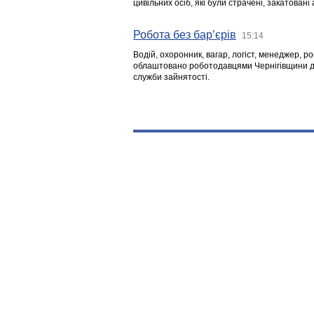
цивільних осіб, які були страчені, закатовані
Робота без бар’єрів
15:14
Водій, охоронник, вагар, логіст, менеджер, 
облаштовано роботодавцями Чернігівщини дл
служби зайнятості.