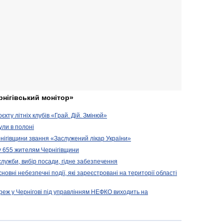
рнігівський монітор»
кту літніх клубів «Грай. Дій. Змінюй»
ули в полоні
нігівщини звання «Заслужений лікар України»
у 655 жителям Чернігівщини
 служби, вибір посади, гідне забезпечення
новні небезпечні події, які зареєстровані на території області
реж у Чернігові під управлінням НЕФКО виходить на