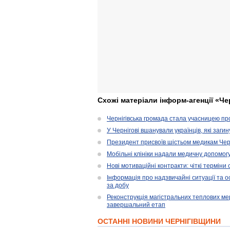
Схожі матеріали інформ-агенції «Че
Чернігівська громада стала учасницею проє
У Чернігові вшанували українців, які загин
Президент присвоїв шістьом медикам Чер
Мобільні клініки надали медичну допомог
Нові мотиваційні контракти: чіткі терміни
Інформація про надзвичайні ситуації та ос
за добу
Реконструкція магістральних теплових ме
завершальний етап
ОСТАННІ НОВИНИ ЧЕРНІГІВЩИНИ