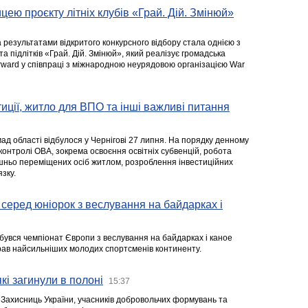
цею проєкту літніх клубів «Грай. Дій. Змінюй»
а результатами відкритого конкурсного відбору стала однією з
та підлітків «Грай. Дій. Змінюй», який реалізує громадська
rward у співпраці з міжнародною неурядовою організацією War
стиції, житло для ВПО та інші важливі питання
ад області відбулося у Чернігові 27 липня. На порядку денному
 контролі ОВА, зокрема освоєння освітніх субвенцій, робота
ішньо переміщених осіб житлом, розроблення інвестиційних
зку.
серед юніорок з веслування на байдарках і
ідбувся чемпіонат Європи з веслування на байдарках і каное
ібрав найсильніших молодих спортсменів континенту.
кі загинули в полоні
15:37
а Захисниць України, учасників добровольчих формувань та