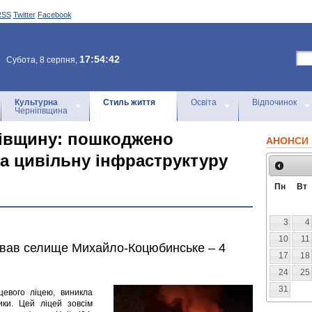
RSS
Twitter
Facebook
17:54:42
Субота, 8 серпня,
Культурна
Стиль життя
Освіта
Відпочинок
Чернігівщина
ігівщину: пошкоджено
АНОНСИ 
та цивільну інфраструктуру
Пн
Вт
3
4
10
11
кував селище Михайло-Коцюбинське – 4
17
18
24
25
31
цевого ліцею, виникла
ки. Цей ліцей зовсім