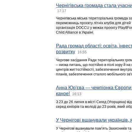
Чернігівська громада стала учасни
17:17
Чернігівська міська територіальна громада з
переможниць проєкту літніх клубів для дітей 
організація DOCCU у межах проєкту PlayItFo
Child Alliance в Україні.
Рада громад області: освіта, інве
розвитку
16:55
Чергове засідання Ради територіальних гром
– низка питань, що постійно в полі зору й на
центрів життєстійкості, забезпечення внутр
планів, забезпечення сталого мобільного зв’я
Анна Юр'єва — чемпіонка Європи 
каное!
16:13
З 23 до 26 липня в місті Сегед (Угорщина) в
серед юніорів та молоді до 23 років, який з
У Чернігові вшанували українців, я
У Чернігові вшанували пам’ять Захисників т