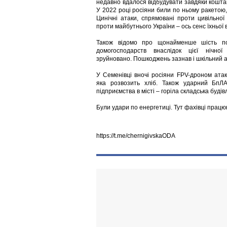
недавно вдалося відбудувати завдяки кошт
У 2022 році росіяни били по ньому ракетою,
Цинічні атаки, спрямовані проти цивільної 
проти майбутнього України – ось сенс їхньої 
Також відомо про щонайменше шість п
домогосподарств внаслідок цієї нічно
зруйновано. Пошкоджень зазнав і шкільний а
У Семенівці вночі росіяни FPV-дроном атак
яка розвозить хліб. Також ударний БпЛА
підприємства в місті – горіла складська будів
Були удари по енергетиці. Тут фахівці працю
https://t.me/chernigivskaODA