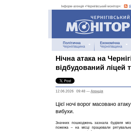
Інформ-агенція «Чернігівський монітор»:
Інформ-агенція
«Чернігівський монітор»
Політична
Економічна
Чернігівщина
Чернігівщина
Нічна атака на Черн
відбудований ліцей 
12.06.2026 09:48
—
Агенцiя
Цієї ночі ворог масовано ата
вибухи.
Значних пошкоджень зазнала будівля міс
пожежа – на місці працювали рятувальни