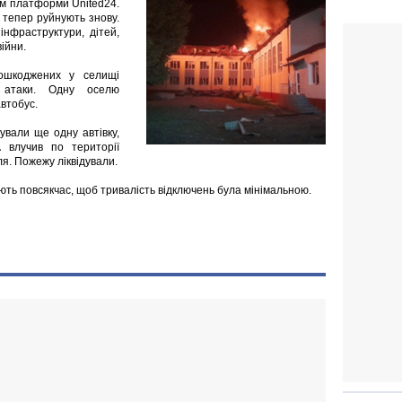
ам платформи United24.
 тепер руйнують знову.
інфраструктури, дітей,
війни.
ошкоджених у селищі
ї атаки. Одну оселю
втобус.
ували ще одну автівку,
 влучив по території
ля. Пожежу ліквідували.
ють повсякчас, щоб тривалість відключень була мінімальною.