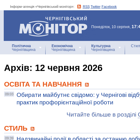
Інформ-агенція «Чернігівський монітор»:
RSS
Twitter
Facebook
Інформ-агенція
«Чернігівський монітор»
17:
Понеділок, 10 серпня,
Політична
Економічна
Культурна
Стил
Чернігівщина
Чернігівщина
Чернігівщина
Архiв: 12 червня 2026
ОСВІТА ТА НАВЧАННЯ
Обирати майбутнє свідомо: у Чернігові ві
09:03
практик профорієнтаційної роботи
Читайте більше в розділі
СТИЛЬ
Надзвичайні події в області за останню доб
09:39