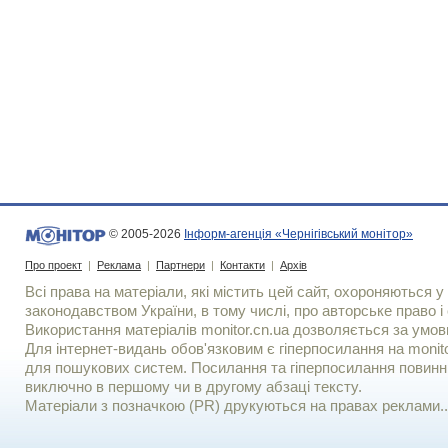
© 2005-2026
Інформ-агенція «Чернігівський монітор»
Про проект
|
Реклама
|
Партнери
|
Контакти
|
Архів
Всі права на матеріали, які містить цей сайт, охороняються у 
законодавством України, в тому числі, про авторське право і 
Використання матерiалiв monitor.cn.ua дозволяється за умов
Для iнтернет-видань обов'язковим є гiперпосилання на monito
для пошукових систем. Посилання та гіперпосилання повинні
виключно в першому чи в другому абзаці тексту.
Матеріали з позначкою (PR) друкуються на правах реклами..