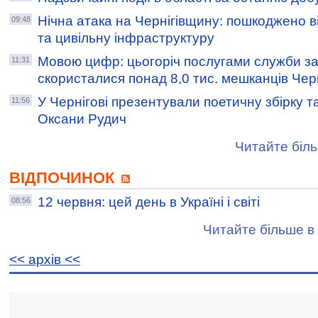
Нічна атака на Чернігівщину: пошкоджено в
09:48
та цивільну інфраструктуру
Мовою цифр: цьогоріч послугами служби за
11:31
скористалися понад 8,0 тис. мешканців Чер
У Чернігові презентували поетичну збірку т
11:56
Оксани Рудич
Читайте біль
ВІДПОЧИНОК
12 червня: цей день в Україні і світі
08:56
Читайте більше в 
<< архiв <<