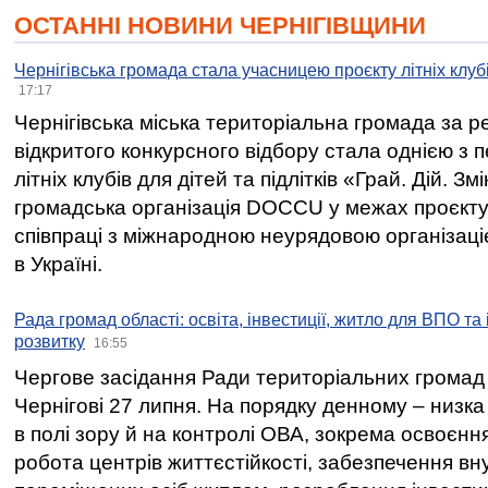
ОСТАННІ НОВИНИ ЧЕРНІГІВЩИНИ
Чернігівська громада стала учасницею проєкту літніх клуб
17:17
Чернігівська міська територіальна громада за 
відкритого конкурсного відбору стала однією з
літніх клубів для дітей та підлітків «Грай. Дій. З
громадська організація DOCCU у межах проєкту 
співпраці з міжнародною неурядовою організаціє
в Україні.
Рада громад області: освіта, інвестиції, житло для ВПО та
розвитку
16:55
Чергове засідання Ради територіальних громад 
Чернігові 27 липня. На порядку денному – низка
в полі зору й на контролі ОВА, зокрема освоєння
робота центрів життєстійкості, забезпечення вн