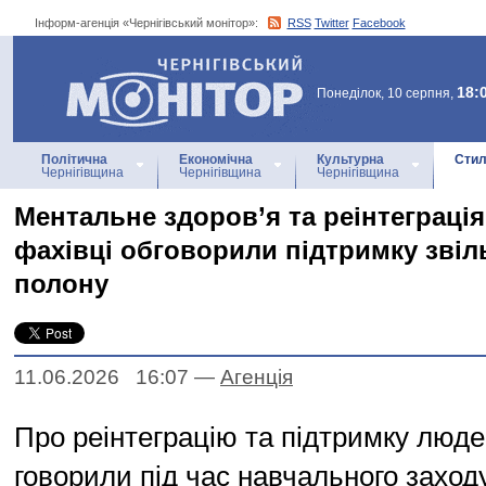
Інформ-агенція «Чернігівський монітор»:
RSS
Twitter
Facebook
Інформ-агенція
«Чернігівський монітор»
18:
Понеділок, 10 серпня,
Політична
Економічна
Культурна
Стил
Чернігівщина
Чернігівщина
Чернігівщина
Ментальне здоров’я та реінтеграція:
фахівці обговорили підтримку звіл
полону
11.06.2026 16:07
—
Агенцiя
Про реінтеграцію та підтримку люде
говорили під час навчального заходу