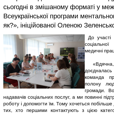
сьогодні в змішаному форматі у ме
Всеукраїнської програми ментальног
як?», ініційованої Оленою Зеленськ
До участі 
соціальної
медичні прац
«Вдячна, щ
доєднала
команда пр
полону лю
громади. В
надавачів соціальних послуг, а ми повинні підт
роботу і допомогти їм. Тому хочеться побільше 
тих, хто першими контактують з цією катег