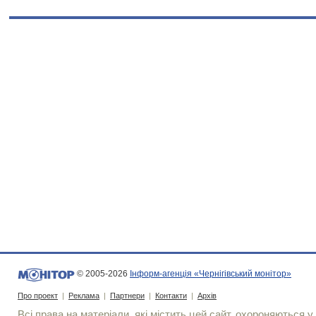
© 2005-2026
Інформ-агенція «Чернігівський монітор»
Про проект
|
Реклама
|
Партнери
|
Контакти
|
Архів
Всі права на матеріали, які містить цей сайт, охороняються у 