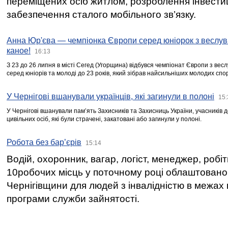
переміщених осіб житлом, розроблення інвестиц
забезпечення сталого мобільного зв’язку.
Анна Юр'єва — чемпіонка Європи серед юніорок з веслув
каное!
16:13
З 23 до 26 липня в місті Сегед (Угорщина) відбувся чемпіонат Європи з вес
серед юніорів та молоді до 23 років, який зібрав найсильніших молодих спо
У Чернігові вшанували українців, які загинули в полоні
15:
У Чернігові вшанували пам’ять Захисників та Захисниць України, учасників
цивільних осіб, які були страчені, закатовані або загинули у полоні.
Робота без бар’єрів
15:14
Водій, охоронник, вагар, логіст, менеджер, робі
10робочих місць у поточному році облаштован
Чернігівщини для людей з інвалідністю в межах
програми служби зайнятості.