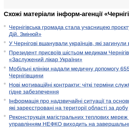
Схожі матеріали інформ-агенції «Черніг
Чернігівська громада стала учасницею проєкту 
Дій. Змінюй»
У Чернігові вшанували українців, які загинули 
Президент присвоїв шістьом медикам Чернігі
«Заслужений лікар України»
Мобільні клініки надали медичну допомогу 65
Чернігівщини
Нові мотиваційні контракти: чіткі терміни служ
гідне забезпечення
Інформація про надзвичайні ситуації та основн
які зареєстровані на території області за добу
Реконструкція магістральних теплових мереж у
управлінням НЕФКО виходить на завершальн