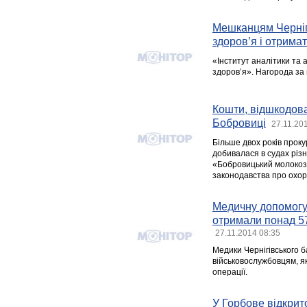
Мешканцям Черніг
здоров’я і отрима
«Інститут аналітики та 
здоров’я». Нагорода за
Кошти, відшкодов
Бобровиці
27.11.20
Більше двох років проку
добивалася в судах різн
«Бобровицький молокоза
законодавства про охор
Медичну допомогу 
отримали понад 57
27.11.2014 08:35
Медики Чернігівського 
військовослужбовцям, я
операції.
У Горбове відкрит