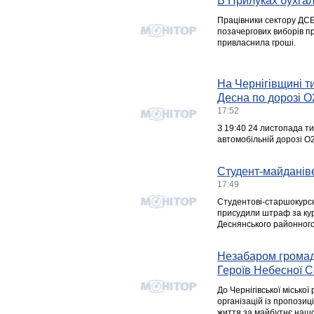
В Прилуках бухга
Працівники сектору ДСБЕ
позачергових виборів пр
привласнила гроші.
На Чернігівщині т
Десна по дорозі 
17:52
З 19:40 24 листопада т
автомобільній дорозі О2
Студент-майданіве
17:49
Студентові-старшокурсни
присудили штраф за кур
Деснянського районного в
Незабаром громад
Героїв Небесної С
До Чернігівської місько
організацій із пропозиц
життя за майбутнє нашо