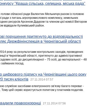
онкурсу "Краща сільська, селищна, міська рада"
 голови обласної ради Валентин Мельничук разом із головою
ної ради з питань агропромислового комплексу, земельних
родних ресурсів Арсеном Дідуром та членом цієї комісії Віктором
м відвідали Куликівський район.
ові порушення притягнуто до відповідальності
ляє Держфінінспекція в Чернігівській області
2014 року за результатами контрольних заходів, проведених
ції в Чернігівській області, притягнуто до адміністративної
садових осіб, до дисциплінарної – 75 осіб, до матеріальної – 48
із займаних посад.
о цифрового підпису на Чернігівщині цього року
0 тисяч клієнтів
27.11.2014 07:57
вою службою засобами електронного зв’язку багато переваг -
. Тому цей сервіс користується попитом у платників податків.
авадили правоохоронці
27.11.2014 07:56