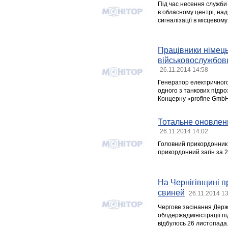
Під час несення служби
в обласному центрі, н
сигналізації в місцевому
Працівники німец
військовослужбовц
26.11.2014 14:58
Генератор електричного
одного з танкових підро
Концерну «profine GmbH»
Тотальне оновленн
26.11.2014 14:02
Головний прикордонник о
прикордонний загін за 2
На Чернігівщині 
свиней
26.11.2014 1
Чергове засінання Держа
облдержадміністрації п
відбулось 26 листопада