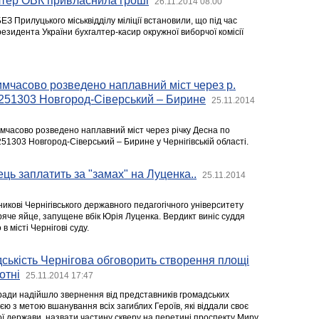
лтер ОВК привласнила гроші
26.11.2014 08:00
З Прилуцького міськвідділу міліції встановили, що під час
езидента України бухгалтер-касир окружної виборчої комісії
имчасово розведено наплавний міст через р.
О251303 Новгород-Сіверський – Бирине
25.11.2014
имчасово розведено наплавний міст через річку Десна по
51303 Новгород-Сіверський – Бирине у Чернігівській області.
ць заплатить за "замах" на Луценка..
25.11.2014
кові Чернігівського державного педагогічного університету
яче яйце, запущене вбік Юрія Луценка. Вердикт виніс суддя
 місті Чернігові суду.
ськість Чернігова обговорить створення площі
отні
25.11.2014 17:47
ї ради надійшло звернення від представників громадських
ією з метою вшанування всіх загиблих Героїв, які віддали своє
ї держави, назвати частину скверу на перетині проспекту Миру