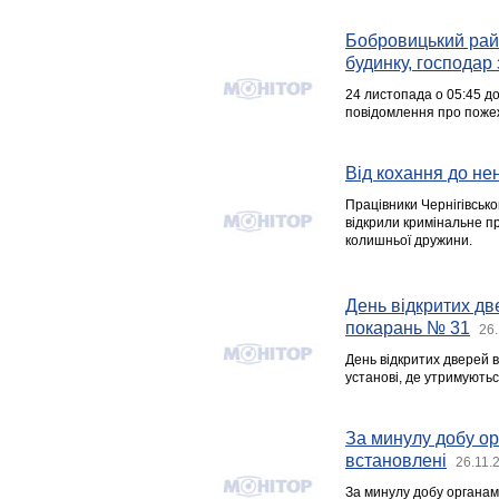
Бобровицький райо
будинку, господар
24 листопада о 05:45 д
повідомлення про пожеж
Від кохання до не
Працівники Чернігівськог
відкрили кримінальне п
колишньої дружини.
День відкритих дв
покарань № 31
26.
День відкритих дверей 
установі, де утримуютьс
За минулу добу ор
встановлені
26.11.
За минулу добу органам