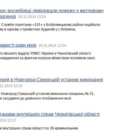
н: вогнеборці ліквідували пожежу у житловому
 загинув
26.11.2014 13:24
о Служби порятунку «101» у Бобровицькому районі надійшло
у в одному з приватних будинків у с.Кобижча.
нависті один крок
26.11.2014 13:24
о міського відділу УМВС України в Чернігівській області
ровадження за фактом погрози вбивством чоловіком своєї
ерей в Новгород-Сіверській установі виконання
11.2014 12:19
в Новгород-Сіверській установі виконання покарань № 31,
я засуджені до довічного позбавлення волі
ганами внутрішніх справ Чернігівської області
2014 12:17
и внутрішніх справ області по 39 кримінальним