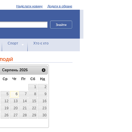
Надіслати новину
Додати в обране
Спорт
Хто є хто
ПОДІЙ
Серпень
2026
Ср
Чт
Пт
Сб
Нд
1
2
5
6
7
8
9
12
13
14
15
16
19
20
21
22
23
26
27
28
29
30