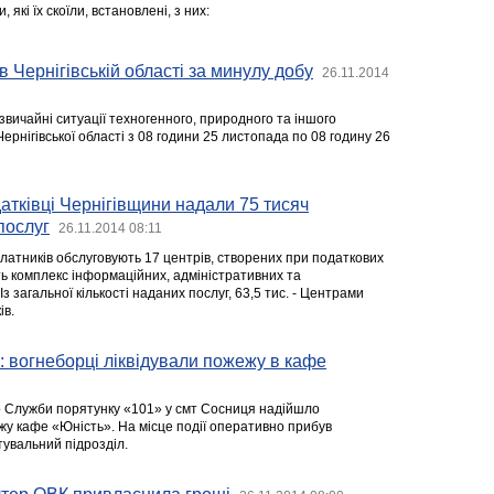
які їх скоїли, встановлені, з них:
в Чернігівській області за минулу добу
26.11.2014
звичайні ситуації техногенного, природного та іншого
Чернігівської області з 08 години 25 листопада по 08 годину 26
датківці Чернігівщини надали 75 тисяч
послуг
26.11.2014 08:11
 платників обслуговують 17 центрів, створених при податкових
ть комплекс інформаційних, адміністративних та
Із загальної кількості наданих послуг, 63,5 тис. - Центрами
ів.
 вогнеборці ліквідували пожежу в кафе
о Служби порятунку «101» у смт Сосниця надійшло
у кафе «Юність». На місце події оперативно прибув
увальний підрозділ.