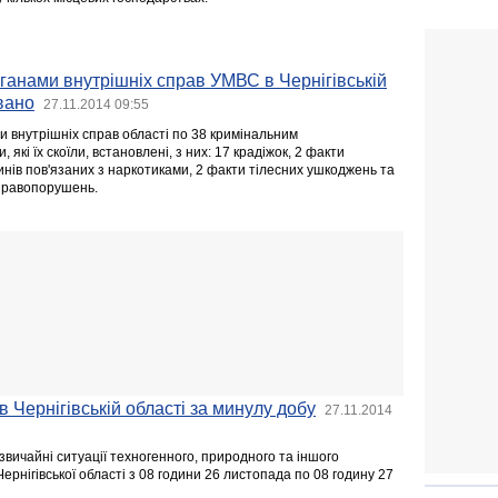
ганами внутрішніх справ УМВС в Чернігівській
вано
27.11.2014 09:55
и внутрішніх справ області по 38 кримінальним
кі їх скоїли, встановлені, з них: 17 крадіжок, 2 факти
инів пов'язаних з наркотиками, 2 факти тілесних ушкоджень та
 правопорушень.
в Чернігівській області за минулу добу
27.11.2014
звичайні ситуації техногенного, природного та іншого
Чернігівської області з 08 години 26 листопада по 08 годину 27