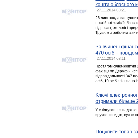
кошти обласного к
27.11.2014 08:21
26 листопада заступник
постійної комісії облас
відносин, екології і при
Трушом з робочим візито
За вчинені фінанс
470 осіб – повідом
27.11.2014 08:11
Протягом січня-жовтня 
фахівцями Держфінінспек
відповідальності 347 по
осіб, 19 осіб звільнено 
Ключі електронног
отримали більше 2
У спілкуванні з податко
зручно, швидко, сучасно
Поцупити товар з