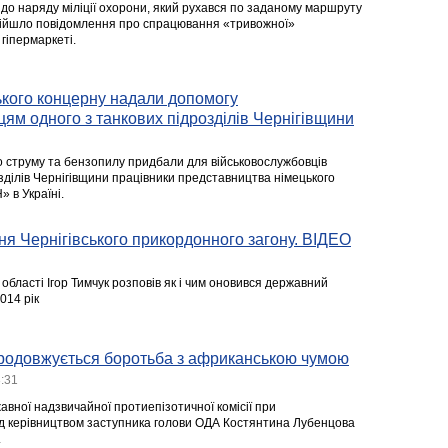
 до наряду міліції охорони, який рухався по заданому маршруту
адійшло повідомлення про спрацювання «тривожної»
 гіпермаркеті.
ького концерну надали допомогу
ям одного з танкових підрозділів Чернігівщини
 струму та бензопилу придбали для військовослужбовців
зділів Чернігівщини працівники представництва німецького
 в Україні.
я Чернігівського прикордонного загону. ВІДЕО
бласті Ігор Тимчук розповів як і чим оновився державний
014 рік
продовжується боротьба з африканською чумою
3:31
вної надзвичайної протиепізотичної комісії при
ід керівництвом заступника голови ОДА Костянтина Лубенцова
.