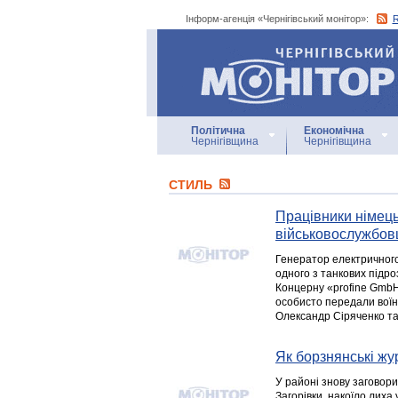
Інформ-агенція «Чернігівський монітор»:
Інформ-агенція
«Чернігівський монітор»
Політична
Економічна
Чернігівщина
Чернігівщина
СТИЛЬ
Працівники німец
військовослужбовц
Генератор електричного
одного з танкових підро
Концерну «profine GmbH»
особисто передали воїна
Олександр Сіряченко та
Як борзнянські жу
У районі знову заговори
Загорівки, накоїло лиха 