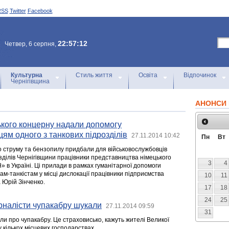
RSS
Twitter
Facebook
22:57:12
Четвер, 6 серпня,
Культурна
Стиль життя
Освіта
Відпочинок
Чернігівщина
АНОНСИ 
ького концерну надали допомогу
ям одного з танкових підрозділів
27.11.2014 10:42
Пн
Вт
 струму та бензопилу придбали для військовослужбовців
зділів Чернігівщини працівники представництва німецького
3
4
 в Україні. Ці прилади в рамках гуманітарної допомоги
м-танкістам у місці дислокації працівники підприємства
10
11
 Юрій Зінченко.
17
18
24
25
рналісти чупакабру шукали
27.11.2014 09:59
31
ли про чупакабру. Це страховисько, кажуть жителі Великої
у кількох місцевих господарствах.