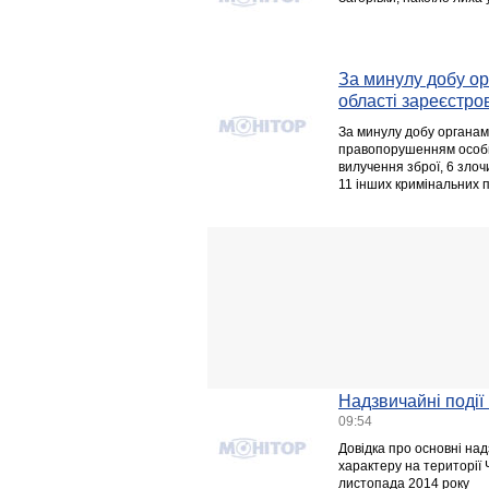
За минулу добу ор
області зареєстро
За минулу добу органам
правопорушенням особи, я
вилучення зброї, 6 злоч
11 інших кримінальних
Надзвичайні події 
09:54
Довідка про основні над
характеру на території 
листопада 2014 року