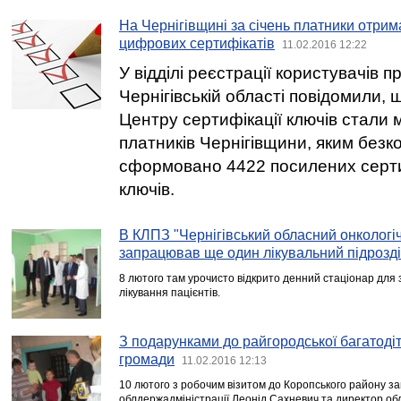
На Чернігівщині за січень платники отрим
цифрових сертифікатів
11.02.2016 12:22
У відділі реєстрації користувачів 
Чернігівській області повідомили, щ
Центру сертифікації ключів стали
платників Чернігівщини, яким без
сформовано 4422 посилених серти
ключів.
В КЛПЗ "Чернігівський обласний онкологі
запрацював ще один лікувальний підрозд
8 лютого там урочисто відкрито денний стаціонар для
лікування пацієнтів.
З подарунками до райгородської багатодітн
громади
11.02.2016 12:13
10 лютого з робочим візитом до Коропського району з
облдержадміністрації Леонід Сахневич та директор обл