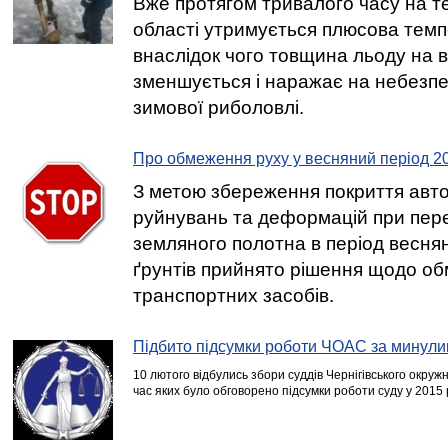
Вже протягом тривалого часу на тер
області утримується плюсова темп
внаслідок чого товщина льоду на 
зменшується і наражає на небезпе
зимової риболовлі.
Про обмеження руху у весняний період 2
З метою збереження покриття авто
руйнувань та деформацій при пер
земляного полотна в період весня
ґрунтів прийнято рішення щодо о
транспортних засобів.
Підбито підсумки роботи ЧОАС за минулий
10 лютого відбулись збори суддів Чернігівського окружн
час яких було обговорено підсумки роботи суду у 2015 