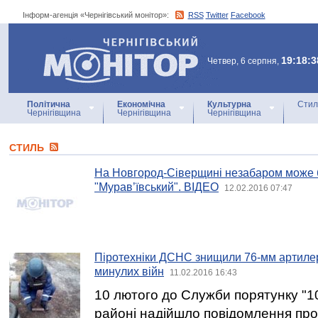
Інформ-агенція «Чернігівський монітор»:
RSS
Twitter
Facebook
Інформ-агенція
«Чернігівський монітор»
19:18:3
Четвер, 6 серпня,
Політична
Економічна
Культурна
Стил
Чернігівщина
Чернігівщина
Чернігівщина
СТИЛЬ
На Новгород-Сіверщині незабаром може б
"Мурав’ївський". ВІДЕО
12.02.2016 07:47
Піротехніки ДСНС знищили 76-мм артилер
минулих війн
11.02.2016 16:43
10 лютого до Служби порятунку "1
районі надійшло повідомлення про