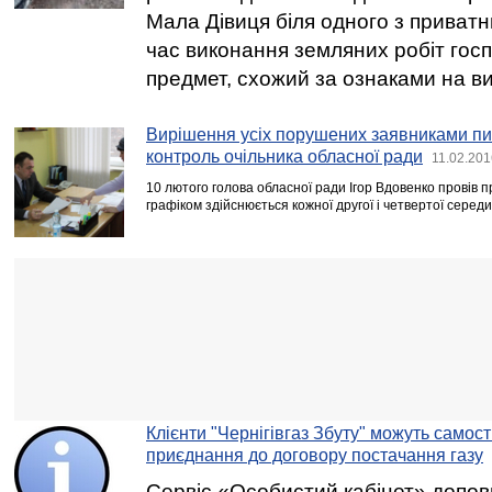
Мала Дівиця біля одного з приватн
час виконання земляних робіт гос
предмет, схожий за ознаками на в
Вирішення усіх порушених заявниками пит
контроль очільника обласної ради
11.02.201
10 лютого голова обласної ради Ігор Вдовенко провів п
графіком здійснюється кожної другої і четвертої серед
Клієнти "Чернігівгаз Збуту" можуть самос
приєднання до договору постачання газу
Сервіс «Особистий кабінет» допо