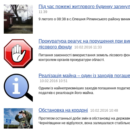
Під час пожежі житлового будинку загинул
11:39
9 лютого о 08:38 в с.Олешня Ріпкинського району вини
Прокуратура реагує на порушення при ви
лісового фонду
10.02.2016 11:33
Питання законності використання земель лісового фо
контролем органів прокуратури області.
Реалізація майна – один із заходів погаш
10.02.2016 10:51
Одним із найнеприємніших заходів погашення податко
податків є реалізація його майна.
Обстановка на кордоні
10.02.2016 10:48
Протягом останньої доби змін в обстановці на державн
Чернігівщини не відбулося, вона залишалася стабільн