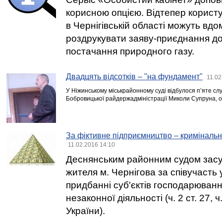
корисною опцією. Відтепер користув
в Чернігівській області можуть вдо
роздрукувати заяву-приєднання д
постачання природного газу.
Двадцять відсотків – "на фундамент"
11.02
У Ніжинському міськрайонному суді відбулося п’яте слу
Бобровицької райдержадміністрації Миколи Супруна, о
За фіктивне підприємництво – кримінальн
11.02.2016 14:10
Деснянським районним судом засу
жителя м. Чернігова за співучасть 
придбанні суб'єктів господарюван
незаконної діяльності (ч. 2 ст. 27, ч
України).