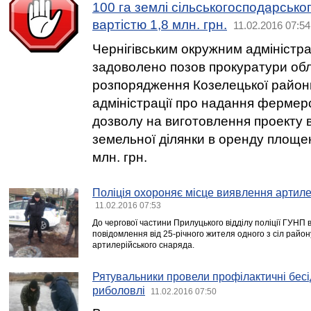
100 га землі сільськогосподарсько
вартістю 1,8 млн. грн.
11.02.2016 07:54
Чернігівським окружним адміністр
задоволено позов прокуратури обл
розпорядження Козелецької район
адміністрації про надання фермер
дозволу на виготовлення проекту 
земельної ділянки в оренду площею
млн. грн.
Поліція охороняє місце виявлення артиле
11.02.2016 07:53
До чергової частини Прилуцького відділу поліції ГУНП в
повідомлення від 25-річного жителя одного з сіл райо
артилерійського снаряда.
Рятувальники провели профілактичні бесі
риболовлі
11.02.2016 07:50