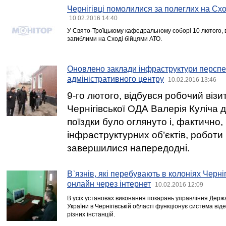
Чернігівці помолилися за полеглих на Схо
10.02.2016 14:40
У Свято-Троїцькому кафедральному соборі 10 лютого, 
загиблими на Сході бійцями АТО.
Оновлено заклади інфраструктури перспе
адміністративного центру
10.02.2016 13:46
9-го лютого, відбувся робочий візи
Чернігівської ОДА Валерія Куліча д
поїздки було оглянуто і, фактично,
інфраструктурних об’єктів, роботи
завершилися напередодні.
В`язнів, які перебувають в колоніях Черніг
онлайн через інтернет
10.02.2016 12:09
В усіх установах виконання покарань управління Держ
України в Чернігівській області функціонує система ві
різних інстанцій.