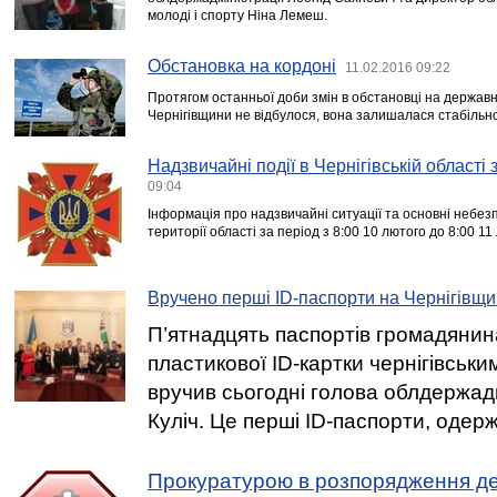
молоді і спорту Ніна Лемеш.
Обстановка на кордоні
11.02.2016 09:22
Протягом останньої доби змін в обстановці на державн
Чернігівщини не відбулося, вона залишалася стабільн
Надзвичайні події в Чернігівській області
09:04
Інформація про надзвичайні ситуації та основні небезп
території області за період з 8:00 10 лютого до 8:00 11
Вручено перші ID-паспорти на Чернігівщи
П’ятнадцять паспортів громадянин
пластикової ID-картки чернігівськи
вручив сьогодні голова облдержадм
Куліч. Це перші ID-паспорти, одерж
Прокуратурою в розпорядження д