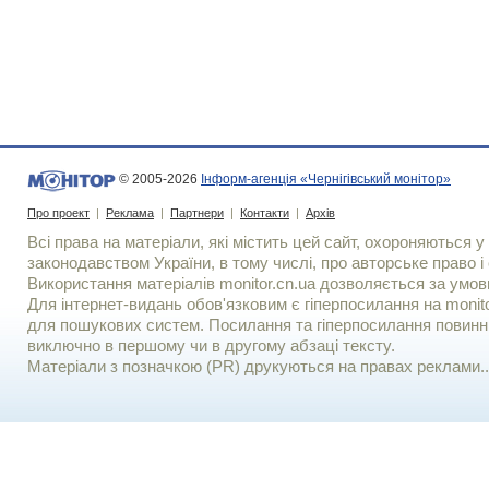
© 2005-2026
Інформ-агенція «Чернігівський монітор»
Про проект
|
Реклама
|
Партнери
|
Контакти
|
Архів
Всі права на матеріали, які містить цей сайт, охороняються у 
законодавством України, в тому числі, про авторське право і 
Використання матерiалiв monitor.cn.ua дозволяється за умов
Для iнтернет-видань обов'язковим є гiперпосилання на monito
для пошукових систем. Посилання та гіперпосилання повинні
виключно в першому чи в другому абзаці тексту.
Матеріали з позначкою (PR) друкуються на правах реклами..