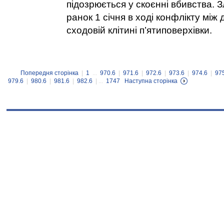
підозрюється у скоєнні вбивства. З
ранок 1 січня в ході конфлікту між
сходовій клітині п’ятиповерхівки.
Попередня сторінка
|
1
...
970.6
|
971.6
|
972.6
|
973.6
|
974.6
|
97
979.6
|
980.6
|
981.6
|
982.6
| ...
1747
Наступна сторінка