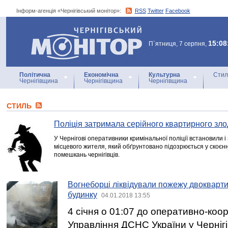
Інформ-агенція «Чернігівський монітор»:
RSS
Twitter
Facebook
Інформ-агенція
«Чернігівський монітор»
15:08
П`ятниця, 7 серпня,
Політична
Економічна
Культурна
Стил
Чернігівщина
Чернігівщина
Чернігівщина
СТИЛЬ
Поліція затримала серійного квартирного зло
У Чернігові оперативники кримінальної поліції встановили 
місцевого жителя, який обґрунтовано підозрюється у скоєнн
помешкань чернігівців.
Вогнеборці ліквідували пожежу двокварт
будинку
04.01.2018 13:55
4 січня о 01:07 до оперативно-коо
Управління ДСНС України у Чернігі