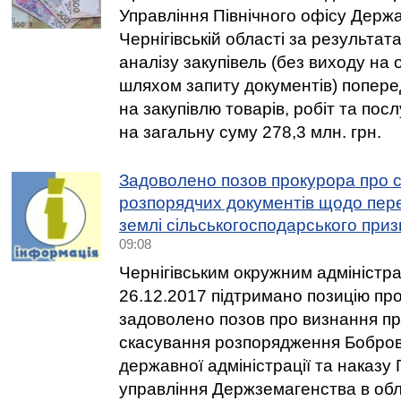
Управління Північного офісу Держ
Чернігівській області за результа
аналізу закупівель (без виходу на 
шляхом запиту документів) попере
на закупівлю товарів, робіт та пос
на загальну суму 278,3 млн. грн.
Задоволено позов прокурора про 
розпорядчих документів щодо пере
землі сільськогосподарського при
09:08
Чернігівським окружним адміністр
26.12.2017 підтримано позицію про
задоволено позов про визнання п
скасування розпорядження Бобров
державної адміністрації та наказу
управління Держземагенства в обла