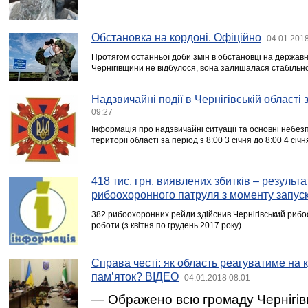
Обстановка на кордоні. Офіційно
04.01.2018
Протягом останньої доби змін в обстановці на державн
Чернігівщини не відбулося, вона залишалася стабільн
Надзвичайні події в Чернігівській області
09:27
Інформація про надзвичайні ситуації та основні небезп
території області за період з 8:00 3 січня до 8:00 4 січн
418 тис. грн. виявлених збитків – результ
рибоохоронного патруля з моменту запус
382 рибоохоронних рейди здійснив Чернігівський рибо
роботи (з квітня по грудень 2017 року).
Справа честі: як область реагуватиме на 
пам’яток? ВІДЕО
04.01.2018 08:01
— Ображено всю громаду Чернігівщ