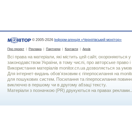
© 2005-2026
Інформ-агенція «Чернігівський монітор»
Про проект
|
Реклама
|
Партнери
|
Контакти
|
Архів
Всі права на матеріали, які містить цей сайт, охороняються у 
законодавством України, в тому числі, про авторське право і 
Використання матерiалiв monitor.cn.ua дозволяється за умов
Для iнтернет-видань обов'язковим є гiперпосилання на monito
для пошукових систем. Посилання та гіперпосилання повинні
виключно в першому чи в другому абзаці тексту.
Матеріали з позначкою (PR) друкуються на правах реклами..