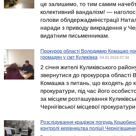
це залишимо, то тим самим начебт
колективний вандалізм! — наголос
голови облдержадміністрації Натал
наради з приводу викрадення у Чер
видатним письменникам.
Прокурор області Володимир Комашко пр
громадян у смт Куликівка
04.01.2018 07:34
2 січня жителі Куликівського райо
звернутися до прокурора області
Комашка з питань, що входять до к
прокуратури, під час його особист
за місцем розташування Куликівськ
Чернігівської місцевої прокуратури
Розслідування крадіжок погрудь Коцюбинс
контролі керівництва поліції Чернігівщини