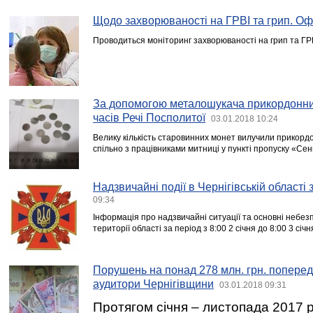
Щодо захворюваності на ГРВІ та грип. Оф
Проводиться моніторинг захворюваності на грип та ГРВ
За допомогою металошукача прикордонни
часів Речі Посполитої
03.01.2018 10:24
Велику кількість старовинних монет вилучили прикордо
спільно з працівниками митниці у пункті пропуску «Сен
Надзвичайні події в Чернігівській області
09:34
Інформація про надзвичайні ситуації та основні небезп
території області за період з 8:00 2 січня до 8:00 3 січн
Порушень на понад 278 млн. грн. поперед
аудитори Чернігівщини
03.01.2018 09:31
Протягом січня – листопада 2017 р