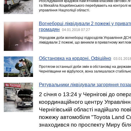
Розслідування крадіжок пам’ятників класиків світової
та Михайла Коцюбинського перебувають на контролі к
управління Нацполіції області.
Вогнеборці ліквідували 2 пожежі у прива
громадян
04.01.2018 07:27
Упродовж доби вогнеборці підрозділів Управління ДСНС 
ліквідували 2 пожежі, що виникли в приватному житлов
Обстановка на кордоні. Офіційно
03.01.2018
Протягом останньої доби змін в обстановці на державн
Чернігівщини не відбулося, вона залишалася стабільн
Рятувальники ліквідували загоряння поз
2 січня о 13:24 у Чернігові до опер
координаційного центру Управлінн
Чернігівській області надійшло по
пожежу автомобіля "Toyota Land Cr
знаходився по проспекту Миру біл