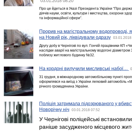
03.01.2018 08:20
Про це йдеться в Указі Президента України “Про держа
діячів науки, освіти, культури і мистецтва, охорони здор
та інформаційної сфери”.
Прорив на магістральному водопроводі, я
на Новий рік, ліквідували одразу
03.01.2018
Другу добу в Чернігові по вул. Гончій працівники КП «
наслідки аварії на магістральному водогоні діаметром 
поблизу житлового будинку №32.
На кордоні вилучили мисливські набої…
0
31 грудня, в міжнародному автомобільному пункті проп
оформлявся на виїзд з України легковий автомобіль «Мі
річного громадянина України.
Поліція затримала підозрюваного у вбивст
Новорічну ніч
03.01.2018 07:52
У Чернігові поліцейські встановил
раніше засудженого місцевого жит