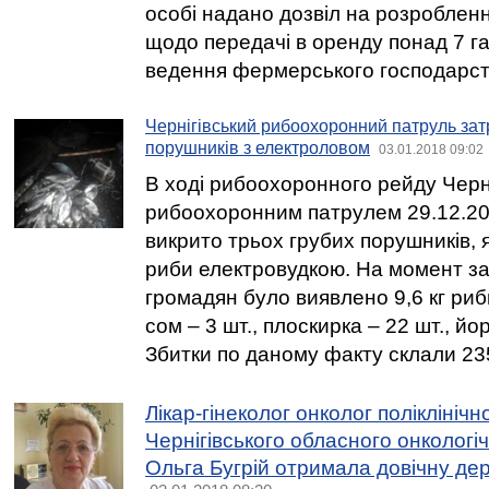
особі надано дозвіл на розробленн
щодо передачі в оренду понад 7 г
ведення фермерського господарст
Чернігівський рибоохоронний патруль за
порушників з електроловом
03.01.2018 09:02
В ході рибоохоронного рейду Черн
рибоохоронним патрулем 29.12.20
викрито трьох грубих порушників, 
риби електровудкою. На момент з
громадян було виявлено 9,6 кг риби 
сом – 3 шт., плоскирка – 22 шт., йо
Збитки по даному факту склали 23
Лікар-гінеколог онколог поліклінічн
Чернігівського обласного онкологі
Ольга Бугрій отримала довічну де