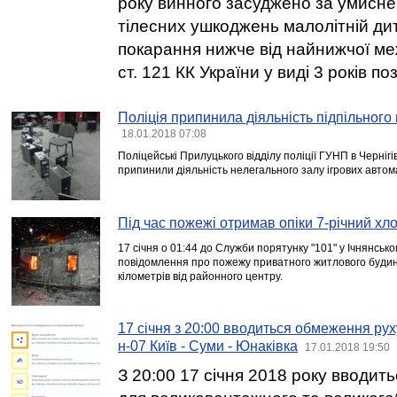
року винного засуджено за умисне
тілесних ушкоджень малолітній ди
покарання нижче від найнижчої меж
ст. 121 КК України у виді 3 років п
Поліція припинила діяльність підпільного
18.01.2018 07:08
Поліцейські Прилуцького відділу поліції ГУНП в Чернігі
припинили діяльність нелегального залу ігрових автома
Під час пожежі отримав опіки 7-річний хл
17 січня о 01:44 до Служби порятунку "101" у Ічнянськ
повідомлення про пожежу приватного житлового будинку
кілометрів від районного центру.
17 січня з 20:00 вводиться обмеження рух
н-07 Київ - Суми - Юнаківка
17.01.2018 19:50
З 20:00 17 січня 2018 року вводит