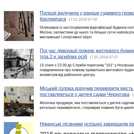
Поліція вилучила у раніше судимого гром
боєприпаси
17.01.2018 07:40
Оглянувши із застосуванням відеофіксації будинок гос
Мосіна, запчастини до нього та більше сотні набоїв різ
мисливської і спортивної зброї.
Під час ліквідації пожежі житлового буди
тіла 2-х загиблих осіб
17.01.2018 07:37
15 січня о 23:30 до Служби порятунку "101" у Носівськ
повідомлення про пожежу приватного житлового будинк
кілометрів від районного центру.
Міський голова доручив перевірити якість 
поставляються у дитячі садки Чернігова
1
Молочна продукція, яка поставляється у дитячі садочк
ретельно перевірятися, і перевірки повинні бути циклі
Ніжинські лісівники успішно завершили рі
2018 рік державне підприємство «