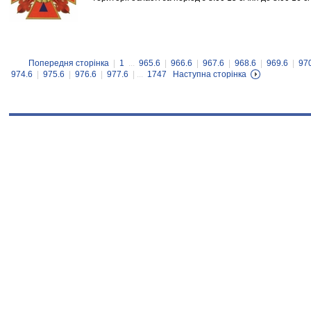
Попередня сторінка
|
1
...
965.6
|
966.6
|
967.6
|
968.6
|
969.6
|
97
974.6
|
975.6
|
976.6
|
977.6
| ...
1747
Наступна сторінка