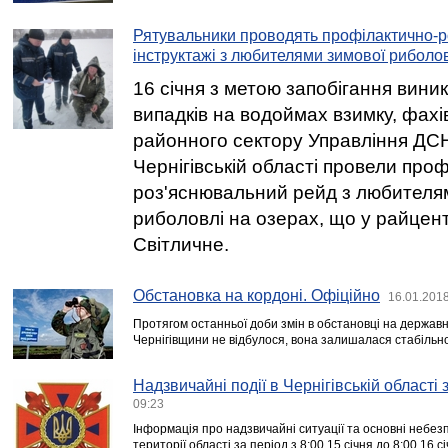
Рятувальники проводять профілактично-р
інструктажі з любителями зимової риболо
16 січня з метою запобігання вин
випадків на водоймах взимку, фахі
районного сектору Управління ДСН
Чернігівській області провели про
роз'яснювальний рейд з любителя
риболовлі на озерах, що у райцентр
Світличне.
Обстановка на кордоні. Офіційно
16.01.2018
Протягом останньої доби змін в обстановці на державн
Чернігівщини не відбулося, вона залишалася стабільн
Надзвичайні події в Чернігівській області
09:23
Інформація про надзвичайні ситуації та основні небезп
території області за період з 8:00 15 січня до 8:00 16 с