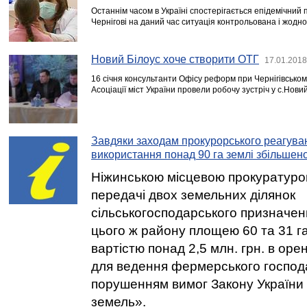
Останнім часом в Україні спостерігається епідемічний 
Чернігові на даний час ситуація контрольована і жодн
Новий Білоус хоче створити ОТГ
17.01.2018
16 січня консультанти Офісу реформ при Чернігівськом
Асоціації міст України провели робочу зустріч у с.Новий
Завдяки заходам прокурорського реагува
використання понад 90 га землі збільшено
Ніжинською місцевою прокуратуро
передачі двох земельних ділянок
сільськогосподарського призначенн
цього ж району площею 60 та 31 г
вартістю понад 2,5 млн. грн. в оре
для ведення фермерського господ
порушенням вимог Закону України 
земель».