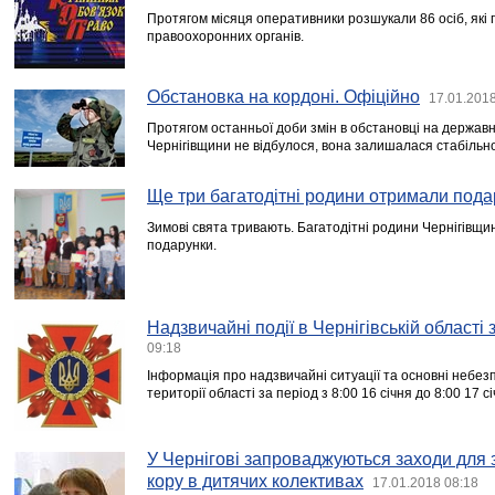
Протягом місяця оперативники розшукали 86 осіб, які 
правоохоронних органів.
Обстановка на кордоні. Офіційно
17.01.2018
Протягом останньої доби змін в обстановці на державн
Чернігівщини не відбулося, вона залишалася стабільн
Ще три багатодітні родини отримали пода
Зимові свята тривають. Багатодітні родини Чернігівщ
подарунки.
Надзвичайні події в Чернігівській області
09:18
Інформація про надзвичайні ситуації та основні небезп
території області за період з 8:00 16 січня до 8:00 17 с
У Чернігові запроваджуються заходи для 
кору в дитячих колективах
17.01.2018 08:18