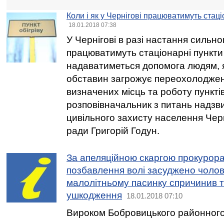
Коли і як у Чернігові працюватимуть стаці
18.01.2018 07:38
У Чернігові в разі настання сильн
працюватимуть стаціонарні пункти о
надаватиметься допомога людям, я
обставин загрожує переохолоджен
визначених місць та роботу пунктів
розповівначальник з питань надзв
цивільного захисту населення Черні
ради Григорій Годун.
За апеляційною скаргою прокурора 
позбавлення волі засуджено чолові
малолітньому пасинку спричинив т
ушкодження
18.01.2018 07:10
Вироком Бобровицького районного 