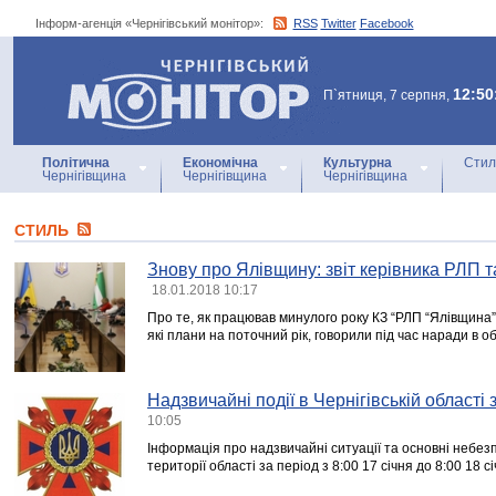
Інформ-агенція «Чернігівський монітор»:
RSS
Twitter
Facebook
Інформ-агенція
«Чернігівський монітор»
12:50
П`ятниця, 7 серпня,
Політична
Економічна
Культурна
Стил
Чернігівщина
Чернігівщина
Чернігівщина
СТИЛЬ
Знову про Ялівщину: звіт керівника РЛП т
18.01.2018 10:17
Про те, як працював минулого року КЗ “РЛП “Ялівщина” 
які плани на поточний рік, говорили під час наради в о
Надзвичайні події в Чернігівській області
10:05
Інформація про надзвичайні ситуації та основні небезп
території області за період з 8:00 17 січня до 8:00 18 с