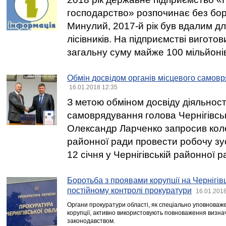
господарство» розпочинає без борг
Минулий, 2017-й рік був вдалим дл
лісівників. На підприємстві виготов
загальну суму майже 100 мільйоні
Обмін досвідом органів місцевого самов
16.01.2018 12:35
З метою обміном досвіду діяльност
самоврядування голова Чернігівсь
Олександр Ларченко запросив коле
районної ради провести робочу зус
12 січня у Чернігівській районної р
Боротьба з проявами корупції на Чернігі
постійному контролі прокуратури
16.01.2018
Органи прокуратури області, як спеціально уповноваже
корупції, активно використовують повноваження визна
законодавством.