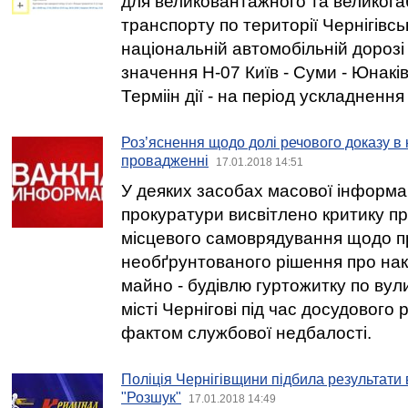
для великовантажного та великог
транспорту по території Чернігівсь
національній автомобільній дороз
значення Н-07 Київ - Суми - Юнаківк
Терміін дії - на період ускладненн
Роз’яснення щодо долі речового доказу в
провадженні
17.01.2018 14:51
У деяких засобах масової інформац
прокуратури висвітлено критику п
місцевого самоврядування щодо п
необґрунтованого рішення про на
майно - будівлю гуртожитку по вул
місті Чернігові під час досудового
фактом службової недбалості.
Поліція Чернігівщини підбила результати 
"Розшук"
17.01.2018 14:49