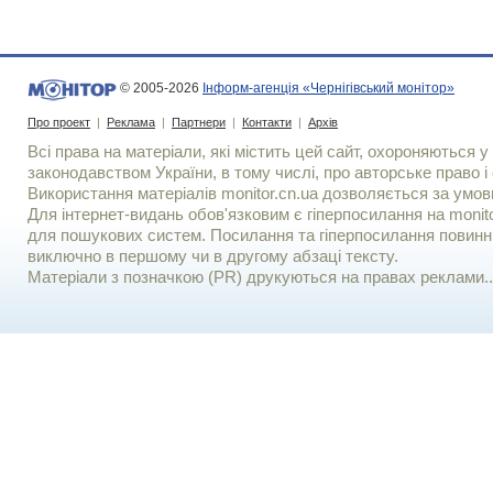
© 2005-2026
Інформ-агенція «Чернігівський монітор»
Про проект
|
Реклама
|
Партнери
|
Контакти
|
Архів
Всі права на матеріали, які містить цей сайт, охороняються у 
законодавством України, в тому числі, про авторське право і 
Використання матерiалiв monitor.cn.ua дозволяється за умов
Для iнтернет-видань обов'язковим є гiперпосилання на monito
для пошукових систем. Посилання та гіперпосилання повинні
виключно в першому чи в другому абзаці тексту.
Матеріали з позначкою (PR) друкуються на правах реклами..