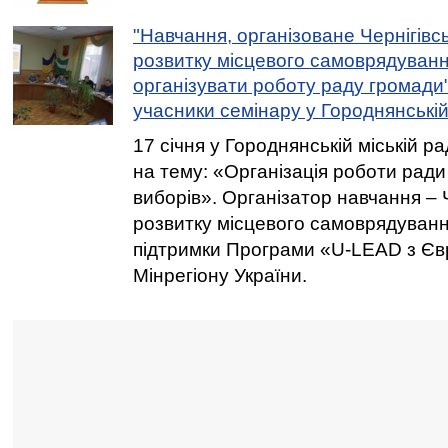
"Навчання, організоване Чернігів
розвитку місцевого самоврядуван
організувати роботу раду громади"
учасники семінару у Городнянські
17 січня у Городнянській міській ра
на тему: «Організація роботи рад
виборів». Організатор навчання – 
розвитку місцевого самоврядуванн
підтримки Програми «U-LEAD з Єв
Мінрегіону України.