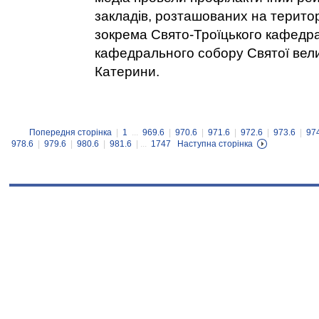
закладів, розташованих на територ
зокрема Свято-Троїцького кафедр
кафедрального собору Святої вел
Катерини.
Попередня сторінка
|
1
...
969.6
|
970.6
|
971.6
|
972.6
|
973.6
|
97
978.6
|
979.6
|
980.6
|
981.6
| ...
1747
Наступна сторінка