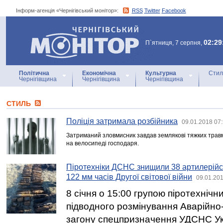
Інформ-агенція «Чернігівський монітор»:
RSS
Twitter
Facebook
Інформ-агенція
«Чернігівський монітор»
02:29
П`ятниця, 7 серпня,
Політична
Економічна
Культурна
Стил
Чернігівщина
Чернігівщина
Чернігівщина
СТИЛЬ
Поліція затримала розбійника
09.01.2018 07
Затриманий зловмисник завдав землякові тяжких травм
на велосипеді господаря.
Піротехніки ДСНС знищили 38 артилерійс
122 мм часів Другої світової війни
09.01.201
8 січня о 15:00 групою піротехнічни
підводного розмінування Аварійно
загону спецпризначення УДСНС Укр