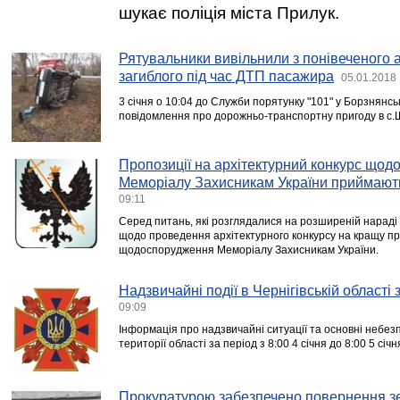
шукає поліція міста Прилук.
Рятувальники вивільнили з понівеченого 
загиблого під час ДТП пасажира
05.01.2018 
3 січня о 10:04 до Служби порятунку "101" у Борзнянс
повідомлення про дорожньо-транспортну пригоду в с.
Пропозиції на архітектурний конкурс щод
Меморіалу Захисникам України приймають
09:11
Серед питань, які розглядалися на розширеній нараді у
щодо проведення архітектурного конкурсу на кращу п
щодоспорудження Меморіалу Захисникам України.
Надзвичайні події в Чернігівській області
09:09
Інформація про надзвичайні ситуації та основні небезп
території області за період з 8:00 4 січня до 8:00 5 січн
Прокуратурою забезпечено повернення зе