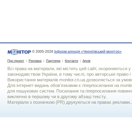
© 2005-2026
Інформ-агенція «Чернігівський монітор»
Про проект
|
Реклама
|
Партнери
|
Контакти
|
Архів
Всі права на матеріали, які містить цей сайт, охороняються у 
законодавством України, в тому числі, про авторське право і 
Використання матерiалiв monitor.cn.ua дозволяється за умов
Для iнтернет-видань обов'язковим є гiперпосилання на monito
для пошукових систем. Посилання та гіперпосилання повинні
виключно в першому чи в другому абзаці тексту.
Матеріали з позначкою (PR) друкуються на правах реклами..