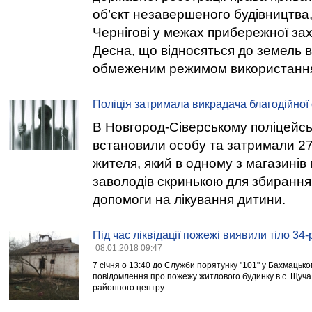
об’єкт незавершеного будівництва
Чернігові у межах прибережної зах
Десна, що відносяться до земель 
обмеженим режимом використанн
Поліція затримала викрадача благодійної
В Новгород-Сіверському поліцейсь
встановили особу та затримали 27
жителя, який в одному з магазинів 
заволодів скринькою для збирання
допомоги на лікування дитини.
Під час ліквідації пожежі виявили тіло 34-
08.01.2018 09:47
7 січня о 13:40 до Служби порятунку "101" у Бахмацьк
повідомлення про пожежу житлового будинку в с. Щуча 
районного центру.