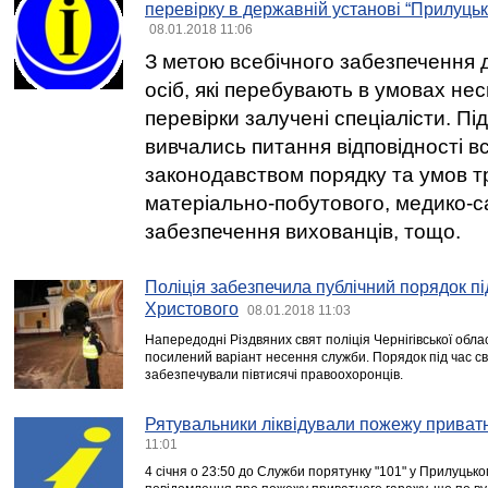
перевірку в державній установі “Прилуцьк
08.01.2018 11:06
З метою всебічного забезпечення
осіб, які перебувають в умовах не
перевірки залучені спеціалісти. Пі
вивчались питання відповідності 
законодавством порядку та умов т
матеріально-побутового, медико-с
забезпечення вихованців, тощо.
Поліція забезпечила публічний порядок пі
Христового
08.01.2018 11:03
Напередодні Різдвяних свят поліція Чернігівської обл
посилений варіант несення служби. Порядок під час св
забезпечували півтисячі правоохоронців.
Рятувальники ліквідували пожежу приват
11:01
4 січня о 23:50 до Служби порятунку "101" у Прилуцьк