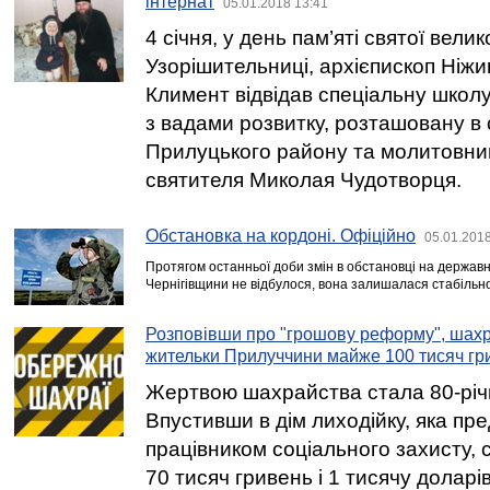
інтернат
05.01.2018 13:41
4 січня, у день пам’яті святої вели
Узорішительниці, архієпископ Ніжи
Климент відвідав спеціальну школу
з вадами розвитку, розташовану в 
Прилуцького району та молитовний
святителя Миколая Чудотворця.
Обстановка на кордоні. Офіційно
05.01.2018
Протягом останньої доби змін в обстановці на державн
Чернігівщини не відбулося, вона залишалася стабільн
Розповівши про "грошову реформу", шахр
жительки Прилуччини майже 100 тисяч гр
Жертвою шахрайства стала 80-річ
Впустивши в дім лиходійку, яка пр
працівником соціального захисту,
70 тисяч гривень і 1 тисячу долар