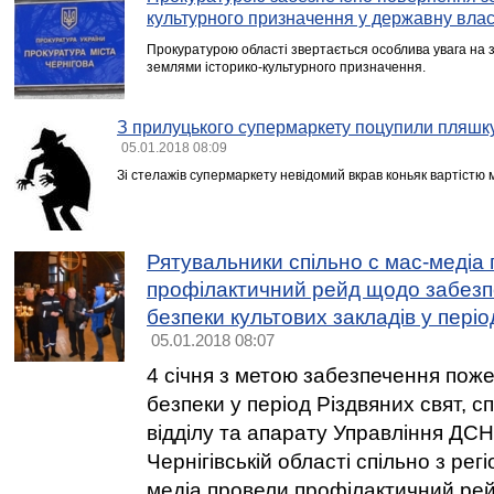
культурного призначення у державну влас
Прокуратурою області звертається особлива увага на
землями історико-культурного призначення.
З прилуцького супермаркету поцупили пляшк
05.01.2018 08:09
Зі стелажів супермаркету невідомий вкрав коньяк вартістю 
Рятувальники спільно с мас-медіа
профілактичний рейд щодо забезп
безпеки культових закладів у періо
05.01.2018 08:07
4 січня з метою забезпечення поже
безпеки у період Різдвяних свят, сп
відділу та апарату Управління ДСН
Чернігівській області спільно з ре
медіа провели профілактичний рей