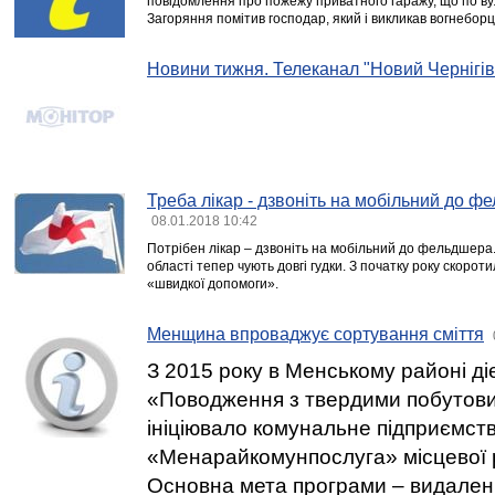
повідомлення про пожежу приватного гаражу, що по вул
Загоряння помітив господар, який і викликав вогнеборц
Новини тижня. Телеканал "Новий Чернігів
Треба лікар - дзвоніть на мобільний до 
08.01.2018 10:42
Потрібен лікар – дзвоніть на мобільний до фельдшера
області тепер чують довгі гудки. З початку року скорот
«швидкої допомоги».
Менщина впроваджує сортування сміття
З 2015 року в Менському районі ді
«Поводження з твердими побутови
ініціювало комунальне підприємст
«Менарайкомунпослуга» місцевої 
Основна мета програми – видален