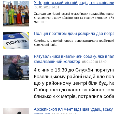
У Чернігівський міській раді діти заспівал
05.01.2018 14:01
Сьогодні до Чернігівської міської ради традиційно нап
діти дитячого хору «Дзвіночок» та театру «Колорит» Че
мистецтв.
Поліція протягом доби розкрила два пог
Кримінальна поліція оперативно затримала грабіжників,
двох чернігівців.
Рятувальники вивільнили собаку, яка впа
каналізаційний колектор
05.01.2018 13:49
4 січня о 15:30 до Служби порятунк
Козельцькому районі надійшло пов
що у районному центрі біля буд. №
Соборності до каналізаційного кол
близько 4-х метрів, потрапила соба
Архієпископ Клімент відвідав удайцівську