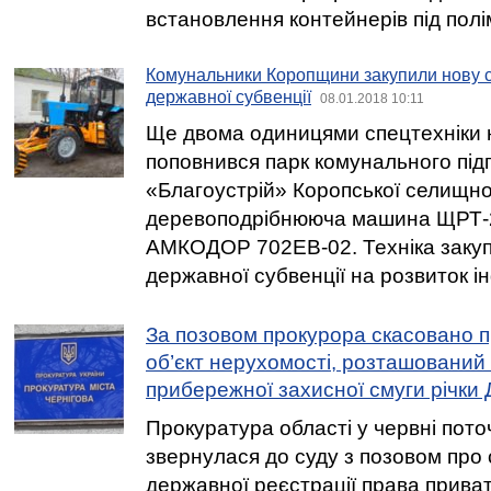
встановлення контейнерів під полі
Комунальники Коропщини закупили нову с
державної субвенції
08.01.2018 10:11
Ще двома одиницями спецтехніки
поповнився парк комунального пі
«Благоустрій» Коропської селищно
деревоподрібнююча машина ЩРТ-2
АМКОДОР 702ЕВ-02. Техніка закуп
державної субвенції на розвиток і
За позовом прокурора скасовано п
об’єкт нерухомості, розташований
прибережної захисної смуги річки
Прокуратура області у червні пото
звернулася до суду з позовом про
державної реєстрації права приват