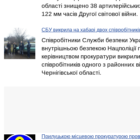
області знищено 38 артилерійськи
122 мм часів Другої світової війни.
СБУ викрила на хабарі двох співробітників
Співробітники Служби безпеки Укра
внутрішньою безпекою Нацполіції 
керівництвом прокуратури викрили
співробітників одного з районних від
Чернігівської області.
Прилуцькою місцевою прокуратурою пров