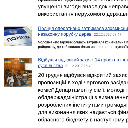
упущеної вигоди внаслідок неправ
використання нерухомого державн
Поліція оперативно затримала зловмисни
незаконну порубку дерев
22.12.2017 07:47
Чоловіка «по гарячих слідах» затримала кримінальна по
райцентру, де той спиляв кілька ясенів та приготував ї
Відбувся відкритий захист 14 проектів інс
суспільства
21.12.2017 15:49
20 грудня відбувся відкритий захи
пропозицій в ході чергового засіда
комісії Департаменту сім’ї, молоді 
облдержадміністрації з визначенн
розроблених інститутами громадян
для виконання яких надається фін
обласного бюджету в наступному р