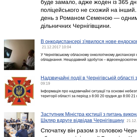
буде замало, адже жоден із 365 дн
поліцейського не схожий на інший
день з Романом Семеною — одним
дільничних Чернігівщини.
В онкодиспансері з'явилося нове ендоско
21.12.2017 10:04
У Чернігівському обласному онкологічному диспансері
обладнання. Нещодавний здобуток – відеоендоскопічна
Надзвичайні події в Чернігівській області
09:19
Інформація про надзвичайні ситуації та основні небезп
території області за період з 8:00 20 грудня до 8:00 21
Заступник Міністра юстиції з питань вико
Шкляр вдруге відвідав Чернігівщину
21.12
Спочатку він разом з головою Черні