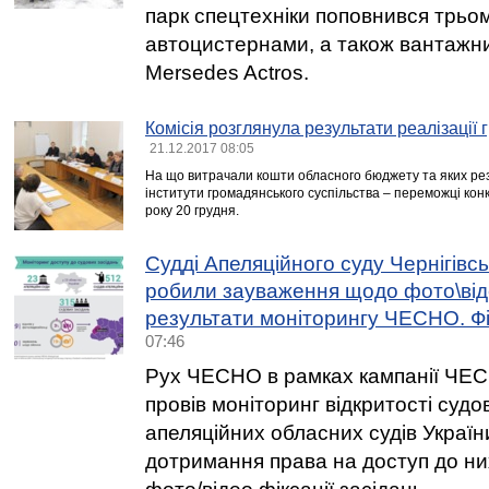
парк спецтехніки поповнився трь
автоцистернами, а також вантажн
Mersedes Actros.
Комісія розглянула результати реалізації 
21.12.2017 08:05
На що витрачали кошти обласного бюджету та яких рез
інститути громадянського суспільства – переможці кон
року 20 грудня.
Судді Апеляційного суду Чернігівсь
робили зауваження щодо фото\від
результати моніторингу ЧЕСНО. Фі
07:46
Рух ЧЕСНО в рамках кампанії ЧЕСН
провів моніторинг відкритості судо
апеляційних обласних судів Україн
дотримання права на доступ до ни