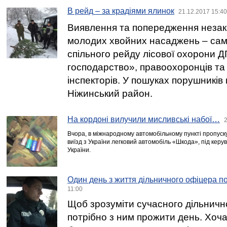
В рейд – за крадіями ялинок
21.12.2017 15:40
Виявлення та попередження незак
молодих хвойних насаджень – сам
спільного рейду лісової охорони Д
господарство», правоохоронців та
інспекторів. У пошуках порушників
Ніжинський район.
На кордоні вилучили мисливські набої…
2
Вчора, в міжнародному автомобільному пункті пропус
виїзд з України легковий автомобіль «Шкода», під кер
України.
Один день з життя дільничного офіцера по
11:00
Щоб зрозуміти сучасного дільнично
потрібно з ним прожити день. Хоч