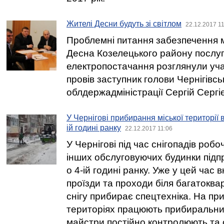
Жителі Десни будуть зі світлом
22.12.2017 1
Проблемні питання забезпечення 
Десна Козелецького району послу
електропостачання розглянули уча
провів заступник голови Чернігівсь
облдержадміністрації Сергій Сергіє
У Чернігові прибирання міської території в
ій годині ранку
22.12.2017 11:06
У Чернігові під час снігопадів роб
інших обслуговуючих будинки підп
о 4-ій годині ранку. Уже у цей час
проїзди та проходи біля багатоква
снігу прибирає спецтехніка. На пр
територіях працюють прибиральник
майстри постійно контролюють та 