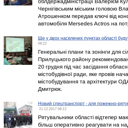
облдержадміністрації Валерієм Ку
Чернігівським міським головою В
Атрошенком передав ключі від кон
автомобіля Mersedes Actros на пот
Ще у двох населених пунктах області буду
08:22
Генеральні плани та зонінги для сіл
Прилуцького району рекомендова
20 грудня під час засідання обласн
містобудівної ради, яке провів нач
містобудування та архітектури О
Дмитрюк.
Новий спецтранспорт - для пожежно-рятув
21.12.2017 08:12
Рятувальники області відтепер ма
більш оперативно реагувати на над