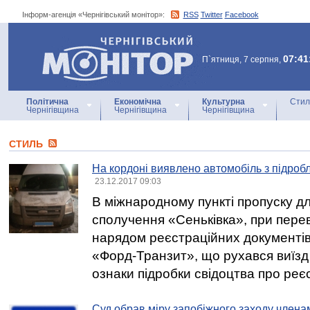
Інформ-агенція «Чернігівський монітор»:
RSS
Twitter
Facebook
Інформ-агенція
«Чернігівський монітор»
07:41
П`ятниця, 7 серпня,
Політична
Економічна
Культурна
Стил
Чернігівщина
Чернігівщина
Чернігівщина
СТИЛЬ
На кордоні виявлено автомобіль з підро
23.12.2017 09:03
В міжнародному пункті пропуску д
сполучення «Сеньківка», при пере
нарядом реєстраційних документів
«Форд-Транзит», що рухався виїзд 
ознаки підробки свідоцтва про реє
Суд обрав міру запобіжного заходу члена