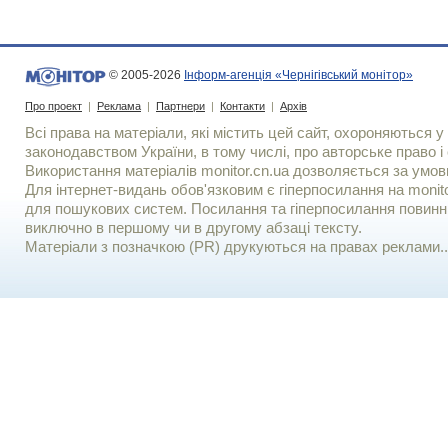
© 2005-2026
Інформ-агенція «Чернігівський монітор»
Про проект
|
Реклама
|
Партнери
|
Контакти
|
Архів
Всі права на матеріали, які містить цей сайт, охороняються у 
законодавством України, в тому числі, про авторське право і 
Використання матерiалiв monitor.cn.ua дозволяється за умов
Для iнтернет-видань обов'язковим є гiперпосилання на monito
для пошукових систем. Посилання та гіперпосилання повинні
виключно в першому чи в другому абзаці тексту.
Матеріали з позначкою (PR) друкуються на правах реклами..