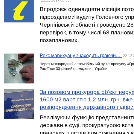
22.12.2017 08:53
Впродовж одинадцяти місяців пото
підрозділами аудиту Головного уп
Чернігівській області проведено 
перевірок, в тому числі 68 планови
позапланових.
Рекс марихуану знаходить граючи…
22.12.
Через міжнародний автомобільний пункт пропуску «Гре
Росії їхав 33-річний громадянин України.
За позовом прокурора об’єкт нер
1600 м2 вартістю 1,2 млн. грн. вже
розпорядження державного підпр
Реалізуючи функцію представництв
держави в суді, прокуратурою вст
правових підстав для стягнення з 