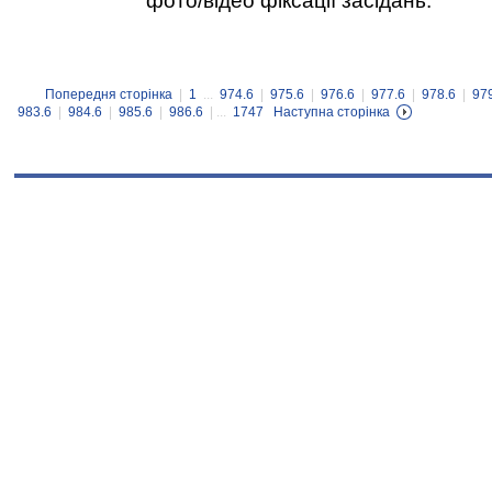
фото/відео фіксації засідань.
Попередня сторінка
|
1
...
974.6
|
975.6
|
976.6
|
977.6
|
978.6
|
97
983.6
|
984.6
|
985.6
|
986.6
| ...
1747
Наступна сторінка