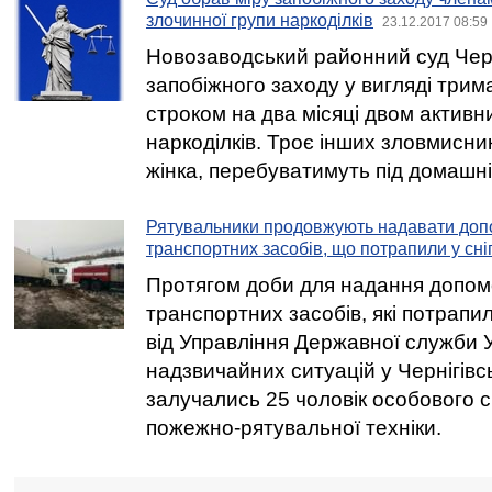
злочинної групи наркоділків
23.12.2017 08:59
Новозаводський районний суд Черн
запобіжного заходу у вигляді трим
строком на два місяці двом актив
наркоділків. Троє інших зловмисникі
жінка, перебуватимуть під домашн
Рятувальники продовжують надавати допо
транспортних засобів, що потрапили у сні
Протягом доби для надання допом
транспортних засобів, які потрапил
від Управління Державної служби У
надзвичайних ситуацій у Чернігівсь
залучались 25 чоловік особового 
пожежно-рятувальної техніки.