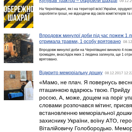
Купував трактор – обдурили шахраї
09.12.2
На Чернігівщині, як і на території всієї України, орудую
заробляти гроші, не відходячи від своїх комп’ютерів та
Впродовж минулої доби під час пожеж 1 л
отримала травми, 1 особу врятовано
08.12
Впродовж минулої доби на Чернігівщині виникло 4 поже
громадян, внаслідок яких 1 людина загинула, ще 1 отр
врятовано.
Відкрито меморіальну дошку
08.12.2017 12:2
«Мамо, не плач. Я повернусь весн
пташинкою вдарюсь твою. Прийду на
росою, А, може, дощем на поріг уп
словами розпочався мітинг, присв
встановленню меморіальної дошки
захиснику України, воїну АТО, гер
Віталійовичу Голобородько. Мемо