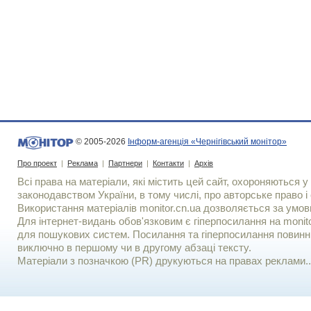
© 2005-2026
Інформ-агенція «Чернігівський монітор»
Про проект
|
Реклама
|
Партнери
|
Контакти
|
Архів
Всі права на матеріали, які містить цей сайт, охороняються у 
законодавством України, в тому числі, про авторське право і 
Використання матерiалiв monitor.cn.ua дозволяється за умов
Для iнтернет-видань обов'язковим є гiперпосилання на monito
для пошукових систем. Посилання та гіперпосилання повинні
виключно в першому чи в другому абзаці тексту.
Матеріали з позначкою (PR) друкуються на правах реклами..