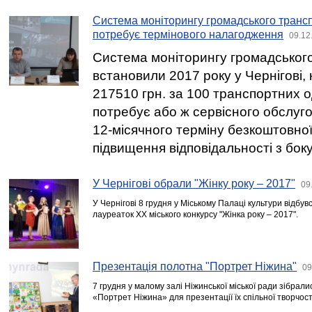
Система моніторингу громадського транс
потребує термінового налагодження
09.12
Система моніторингу громадського
встановили 2017 року у Чернігові,
217510 грн. за 100 транспортних 
потребує або ж сервісного обслуг
12-місячного терміну безкоштовної 
підвищення відповідальності з боку
У Чернігові обрали "Жінку року – 2017"
09
У Чернігові 8 грудня у Міському Палаці культури відбу
лауреаток XX міського конкурсу "Жінка року – 2017".
Презентація полотна "Портрет Ніжина"
09
7 грудня у малому залі Ніжинської міської ради зібрал
«Портрет Ніжина» для презентації їх спільної творчост