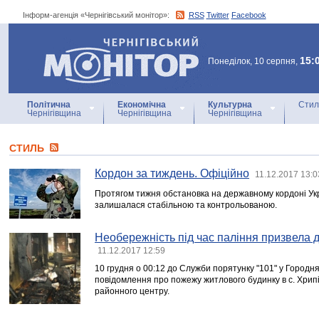
Інформ-агенція «Чернігівський монітор»:
RSS
Twitter
Facebook
Інформ-агенція
«Чернігівський монітор»
15:
Понеділок, 10 серпня,
Політична
Економічна
Культурна
Стил
Чернігівщина
Чернігівщина
Чернігівщина
СТИЛЬ
Кордон за тиждень. Офіційно
11.12.2017 13:0
Протягом тижня обстановка на державному кордоні Ук
залишалася стабільною та контрольованою.
Необережність під час паління призвела д
11.12.2017 12:59
10 грудня о 00:12 до Служби порятунку "101" у Городн
повідомлення про пожежу житлового будинку в с. Хрипів
районного центру.