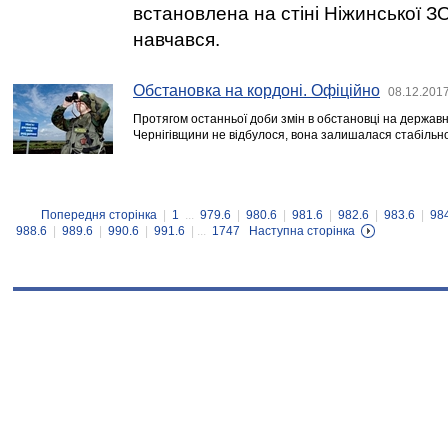
встановлена на стіні Ніжинської ЗО
навчався.
Обстановка на кордоні. Офіційно
08.12.2017
Протягом останньої доби змін в обстановці на державн
Чернігівщини не відбулося, вона залишалася стабільн
Попередня сторінка
|
1
...
979.6
|
980.6
|
981.6
|
982.6
|
983.6
|
98
988.6
|
989.6
|
990.6
|
991.6
| ...
1747
Наступна сторінка