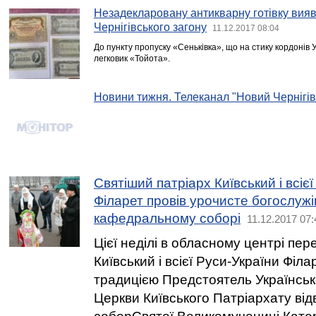
Незадекларовану антикварну готівку вия
Чернігівського загону
11.12.2017 08:04
До пункту пропуску «Сеньківка», що на стику кордонів У
легковик «Тойота».
Новини тижня. Телеканал "Новий Чернігів
Святіший патріарх Київський і всіє
Філарет провів урочисте богослужі
кафедральному соборі
11.12.2017 07:
Цієї неділі в обласному центрі пе
Київський і всієї Руси-України Філ
традицією Предстоятель Українськ
Церкви Київського Патріархату ві