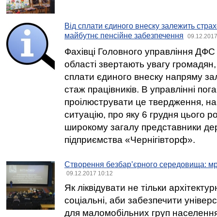
Від сплати єдиного внеску залежить страх
майбутнє пенсійне забезпечення
09.12.2017
Фахівці Головного управління ДФС 
області звертають увагу громадян,
сплати єдиного внеску напряму з
стаж працівників. В управлінні по
проілюструвати це твердження, на
ситуацію, про яку 6 грудня цього р
широкому загалу представники де
підприємства «Чернігівторф».
Створення безбар’єрного середовища: мрі
09.12.2017 10:12
Як ліквідувати не тільки архітектурн
соціальні, аби забезпечити універ
для маломобільних груп населення