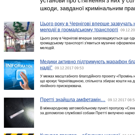
установи про стягнення з них у со
шкоди, завданої кримінальним пр
Цього року в Чернігові вперше зазвучать н
мелодії в громадському транспорті
09.12.20
Цього року в Чернігові вперше запроваджується ще одн
громадському транспорті з'явиться музичне оформленн
мелодій.
Медики активно підтримують марафон бла
надії"
09.12.2017 09:53
У межах масштабного благодійного проекту «Промінь 
що крокує Чернігівщиною, спільнота збирає кошти на 
лінійного прискорювача.
Претті знайшла амфетамін…
09.12.2017 08:5
В міжнародному автомобільному пункті пропуску «Сен
за допомогою службової собаки Претті вилучено нарко