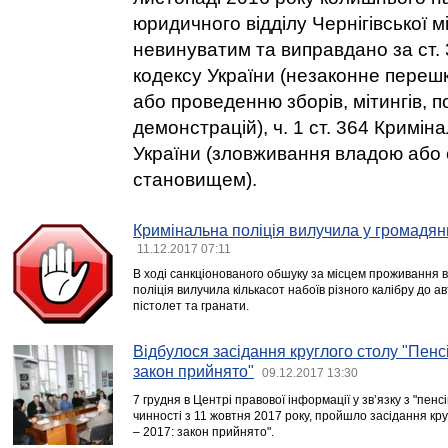
юридичного відділу Чернігівської 
невинуватим та виправдано за ст.
кодексу України (незаконне перешк
або проведенню зборів, мітингів, по
демонстрацій), ч. 1 ст. 364 Кримін
України (зловживання владою або
становищем).
Кримінальна поліція вилучила у громадян
11.12.2017 07:11
В ході санкціонованого обшуку за місцем проживання 
поліція вилучила кількасот набоїв різного калібру до 
пістолет та гранати.
Відбулося засідання круглого столу "Пенс
закон прийнято"
09.12.2017 13:30
7 грудня в Центрі правової інформації у звʼязку з "пе
чинності з 11 жовтня 2017 року, пройшло засідання кр
– 2017: закон прийнято".