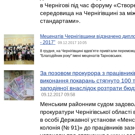
в Чернігові під час форуму «Ство
середовища на Чернігівщині за м
стандартами».
Меценатів Чернігівщини відзначено дипл
- 2017"
09.12.2017 10:05
8 грудня, на Чернігівщині вдев’яте привітали переможц
"Благодійник року" імені меценатів Тарновських.
За позовом прокурора з працівникі
виконання покарань стягнуто 100 т
заподіяної внаслідок розтрати бюд
09.12.2017 09:58
Менським районним судом задово
прокуратури Чернігівської області
в особі Державної установи «Мен
колонія (№ 91)» до працівників за