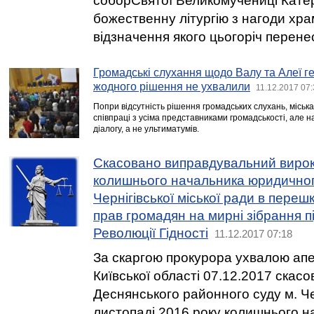
соборСвятої Великомучениці Катер
божественну літургію з нагоди хра
відзначення якого цьогоріч перене
Громадські слухання щодо Валу та Алеї ге
жодного рішення не ухвалили
11.12.2017 07
Попри відсутність рішення громадських слухань, міська
співпраці з усіма представниками громадськості, але н
діалогу, а не ультиматумів.
Скасовано виправдувальний вирок
колишнього начальника юридичног
Чернігівської міської ради в переш
прав громадян на мирні зібрання пі
Революції Гідності
11.12.2017 07:18
За скаргою прокурора ухвалою апе
Київської області 07.12.2017 скас
Деснянського районного суду м. Че
листопаді 2016 року колишнього н