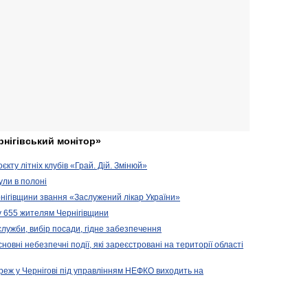
рнігівський монітор»
кту літніх клубів «Грай. Дій. Змінюй»
ули в полоні
нігівщини звання «Заслужений лікар України»
у 655 жителям Чернігівщини
 служби, вибір посади, гідне забезпечення
новні небезпечні події, які зареєстровані на території області
реж у Чернігові під управлінням НЕФКО виходить на