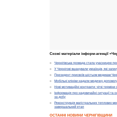
Схожі матеріали інформ-агенції «Че
Чернігівська громада стала учасницею проє
У Чернігові вшанували українців, які загин
Президент присвоїв шістьом медикам Чер
Мобільні клініки надали медичну допомог
Нові мотиваційні контракти: чіткі терміни
Інформація про надзвичайні ситуації та ос
за добу
Реконструкція магістральних теплових ме
завершальний етап
ОСТАННІ НОВИНИ ЧЕРНІГІВЩИНИ