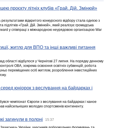
цею проєкту літніх клубів «Грай. Дій. Змінюй»
а результатами відкритого конкурсного відбору стала однією з
та підлітків «Грай. Дій. Змінюй», який реалізує громадська
rward у співпраці з міжнародною неурядовою організацією War
стиції, житло для ВПО та інші важливі питання
ад області відбулося у Чернігові 27 липня. На порядку денному
 контролі ОВА, зокрема освоєння освітніх субвенцій, робота
ішньо переміщених осіб житлом, розроблення інвестиційних
зку.
серед юніорок з веслування на байдарках і
ідбувся чемпіонат Європи з веслування на байдарках і каное
ібрав найсильніших молодих спортсменів континенту.
кі загинули в полоні
15:37
а Захисниць України, учасників добровольчих формувань та