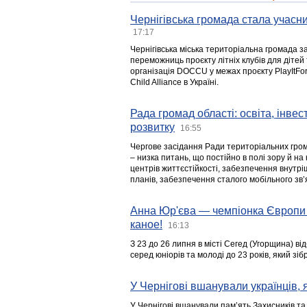
Чернігівська громада стала учасни
17:17
Чернігівська міська територіальна громада з
переможниць проєкту літніх клубів для дітей 
організація DOCCU у межах проєкту PlayItFo
Child Alliance в Україні.
Рада громад області: освіта, інве
розвитку
16:55
Чергове засідання Ради територіальних гром
– низка питань, що постійно в полі зору й на
центрів життєстійкості, забезпечення внутр
планів, забезпечення сталого мобільного зв’я
Анна Юр'єва — чемпіонка Європи 
каное!
16:13
З 23 до 26 липня в місті Сегед (Угорщина) в
серед юніорів та молоді до 23 років, який з
У Чернігові вшанували українців, я
У Чернігові вшанували пам’ять Захисників т