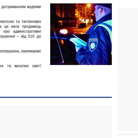
за дотриманням водіями
алкоголю та тютюнових
 за це несе продавець
 про адміністративні
рушення – від 510 до
вопорушень закликаємо
их та веселих свят!