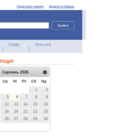
Надіслати новину
Додати в обране
Спорт
Хто є хто
ПОДІЙ
Серпень
2026
Ср
Чт
Пт
Сб
Нд
1
2
5
6
7
8
9
12
13
14
15
16
19
20
21
22
23
26
27
28
29
30