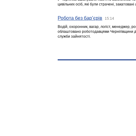
цивільних осіб, які були страчені, закатовані
Робота без бар’єрів
15:14
Водій, охоронник, вагар, логіст, менеджер, 
облаштовано роботодавцями Чернігівщини дл
служби зайнятості.