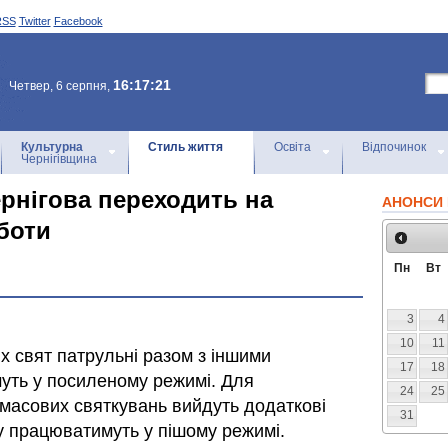
RSS
Twitter
Facebook
16:17:21
Четвер, 6 серпня,
Культурна
Стиль життя
Освіта
Відпочинок
Чернігівщина
ернігова переходить на
АНОНСИ 
боти
Пн
Вт
3
4
10
11
их свят патрульні разом з іншими
17
18
ть у посиленому режимі. Для
24
25
 масових святкувань вийдуть додаткові
31
му працюватимуть у пішому режимі.