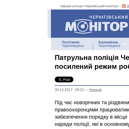
Інформ-агенція «Чернігівський монітор»:
Інформ-агенція
«Чернігівський монітор»
Політична
Економічна
Чернігівщина
Чернігівщина
Патрульна поліція Ч
посилений режим ро
30.12.2017 09:22
—
Агенцiя
Під час новорічних та різдвян
правоохоронцями працюватиму
забезпечення порядку в місця
наряди поліції, які в основно