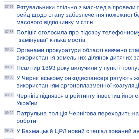
Рятувальники спільно з мас-медіа провели
07:56
рейд щодо стану забезпечення пожежної бе
масового відпочинку містян
Поліція оголосила про підозру телефонному
07:58
"замінував" кілька мостів
Органами прокуратури області вивчено ста
08:05
використання земельних ділянок дитячих за
Псалтир 1893 року вилучили у пункті пропус
08:30
У Чернігівському онкодиспансері рятують ж
08:38
використанням аргоноплазменної коагуляці
Чернігів піднявся в рейтингу інвестиційної 
09:05
України
Патрульна поліція Чернігова переходить н
09:22
роботи
У Бахмацькій ЦРЛ новий спеціалізований а
09:39