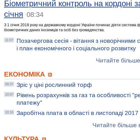
Біометричний контроль на кордоні з
січня
08:34
З 1 січня 2018 року на державному кордоні України починає діяти система фі
біометричних даних іноземців та осіб без громадянства.
Позачергова сесія - вітання з новорічними 
11:07
і план економічного і соціального розвитку
Читайте більше
ЕКОНОМІКА
Зріс у ціні рослинний торф
09:37
Рівень розрахунків за газ та особливості "
10:07
платежу"
Заробітна плата в області в листопаді 2017
10:16
Читайте більше в
КУЛЬТУРА