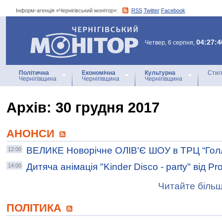
Інформ-агенція «Чернігівський монітор»:
RSS
Twitter
Facebook
Інформ-агенція
«Чернігівський монітор»
04:27:4
Четвер, 6 серпня,
Політична
Економічна
Культурна
Стил
Чернігівщина
Чернігівщина
Чернігівщина
Архiв: 30 грудня 2017
АНОНСИ
ВЕЛИКЕ Новорічне ОЛІВ'Є ШОУ в ТРЦ “Голл
12:00
Дитяча анімація "Kinder Disco - party" від Pr
14:00
Читайте більш
ПОЛІТИКА