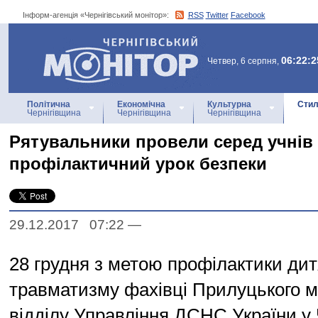
Інформ-агенція «Чернігівський монітор»:
RSS
Twitter
Facebook
Інформ-агенція
«Чернігівський монітор»
06:22:2
Четвер, 6 серпня,
Політична
Економічна
Культурна
Стил
Чернігівщина
Чернігівщина
Чернігівщина
Рятувальники провели серед учнів
профілактичний урок безпеки
29.12.2017 07:22
—
28 грудня з метою профілактики дит
травматизму фахівці Прилуцького м
відділу Управління ДСНС України у 