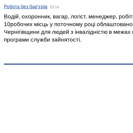
Робота без бар’єрів
15:14
Водій, охоронник, вагар, логіст, менеджер, робі
10робочих місць у поточному році облаштован
Чернігівщини для людей з інвалідністю в межах
програми служби зайнятості.