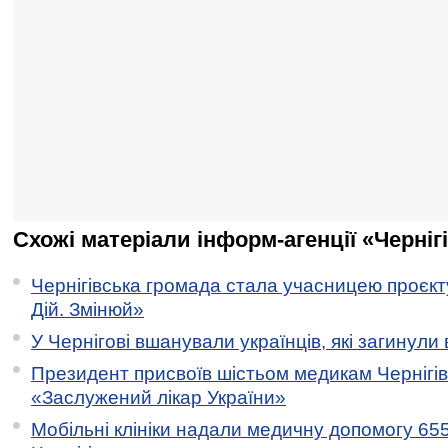
Схожі матеріали інформ-агенції «Черніг
Чернігівська громада стала учасницею проєкту 
Дій. Змінюй»
У Чернігові вшанували українців, які загинули 
Президент присвоїв шістьом медикам Чернігі
«Заслужений лікар України»
Мобільні клініки надали медичну допомогу 65