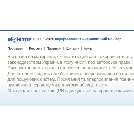
© 2005-2026
Інформ-агенція «Чернігівський монітор»
Про проект
|
Реклама
|
Партнери
|
Контакти
|
Архів
Всі права на матеріали, які містить цей сайт, охороняються у 
законодавством України, в тому числі, про авторське право і 
Використання матерiалiв monitor.cn.ua дозволяється за умов
Для iнтернет-видань обов'язковим є гiперпосилання на monito
для пошукових систем. Посилання та гіперпосилання повинні
виключно в першому чи в другому абзаці тексту.
Матеріали з позначкою (PR) друкуються на правах реклами..