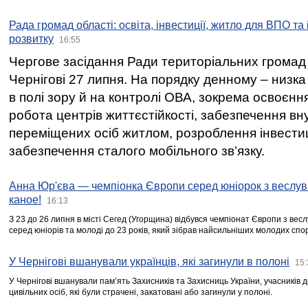
Рада громад області: освіта, інвестиції, житло для ВПО та
розвитку
16:55
Чергове засідання Ради територіальних громад 
Чернігові 27 липня. На порядку денному – низка
в полі зору й на контролі ОВА, зокрема освоєння
робота центрів життєстійкості, забезпечення вн
переміщених осіб житлом, розроблення інвестиц
забезпечення сталого мобільного зв’язку.
Анна Юр'єва — чемпіонка Європи серед юніорок з веслув
каное!
16:13
З 23 до 26 липня в місті Сегед (Угорщина) відбувся чемпіонат Європи з вес
серед юніорів та молоді до 23 років, який зібрав найсильніших молодих спо
У Чернігові вшанували українців, які загинули в полоні
15:
У Чернігові вшанували пам’ять Захисників та Захисниць України, учасників
цивільних осіб, які були страчені, закатовані або загинули у полоні.