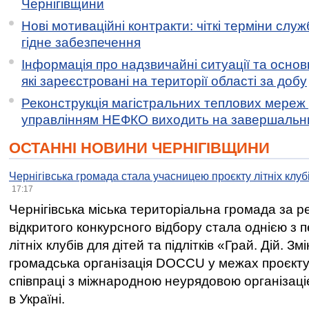
Чернігівщини
Нові мотиваційні контракти: чіткі терміни служ
гідне забезпечення
Інформація про надзвичайні ситуації та основн
які зареєстровані на території області за добу
Реконструкція магістральних теплових мереж у
управлінням НЕФКО виходить на завершальн
ОСТАННІ НОВИНИ ЧЕРНІГІВЩИНИ
Чернігівська громада стала учасницею проєкту літніх клуб
17:17
Чернігівська міська територіальна громада за 
відкритого конкурсного відбору стала однією з
літніх клубів для дітей та підлітків «Грай. Дій. З
громадська організація DOCCU у межах проєкту 
співпраці з міжнародною неурядовою організаціє
в Україні.