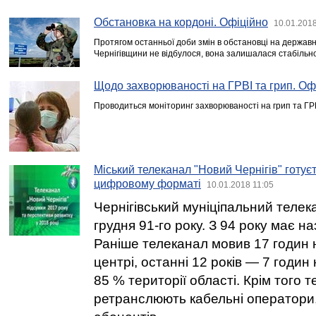
Обстановка на кордоні. Офіційно
10.01.2018
Протягом останньої доби змін в обстановці на державн
Чернігівщини не відбулося, вона залишалася стабільн
Щодо захворюваності на ГРВІ та грип. Оф
Проводиться моніторинг захворюваності на грип та ГРВ
Міський телеканал "Новий Чернігів" готує
цифровому форматі
10.01.2018 11:05
Чернігівський муніціпальний телека
грудня 91-го року. З 94 року має на
Раніше телеканал мовив 17 годин 
центрі, останні 12 років — 7 годин 
85 % території області. Крім того 
ретранслюють кабельні оператори,