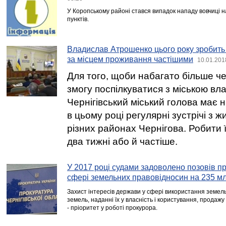
У Коропському районі стався випадок нападу вовчиці н
пунктів.
Владислав Атрошенко цього року зробить з
за місцем проживання частішими
10.01.201
Для того, щоби набагато більше че
змогу поспілкуватися з міською вл
Чернігівський міський голова має 
в цьому році регулярні зустрічі з ж
різних районах Чернігова. Робити ї
два тижні або й частіше.
У 2017 році судами задоволено позовів п
сфері земельних правовідносин на 235 млн
Захист інтересів держави у сфері використання земель
земель, наданні їх у власність і користування, продажу
- пріоритет у роботі прокурора.