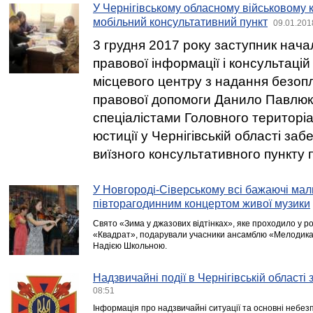
У Чернігівському обласному військовому 
мобільний консультативний пункт
09.01.201
3 грудня 2017 року заступник нача
правової інформації і консультацій
місцевого центру з надання безоп
правової допомоги Данило Павлюк 
спеціалістами Головного територі
юстиції у Чернігівській області за
виїзного консультативного пункту
У Новгороді-Сіверському всі бажаючі мал
півторагодинним концертом живої музики
Свято «Зима у джазових відтінках», яке проходило у р
«Квадрат», подарували учасники ансамблю «Мелодика»
Надією Школьною.
Надзвичайні події в Чернігівській області
08:51
Інформація про надзвичайні ситуації та основні небезп