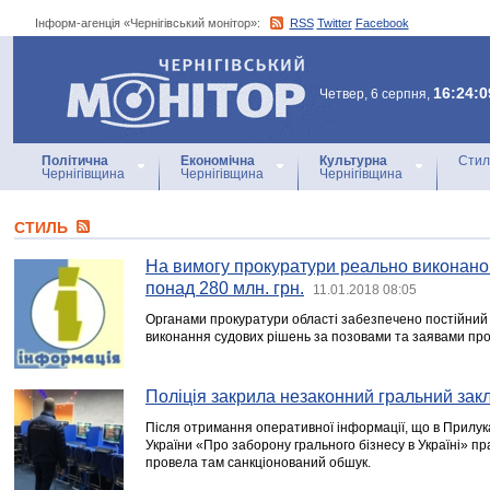
Інформ-агенція «Чернігівський монітор»:
RSS
Twitter
Facebook
Інформ-агенція
«Чернігівський монітор»
16:24:0
Четвер, 6 серпня,
Політична
Економічна
Культурна
Стил
Чернігівщина
Чернігівщина
Чернігівщина
СТИЛЬ
На вимогу прокуратури реально виконано
понад 280 млн. грн.
11.01.2018 08:05
Органами прокуратури області забезпечено постійний
виконання судових рішень за позовами та заявами про
Поліція закрила незаконний гральний зак
Після отримання оперативної інформації, що в Прилук
України «Про заборону грального бізнесу в Україні» пр
провела там санкціонований обшук.