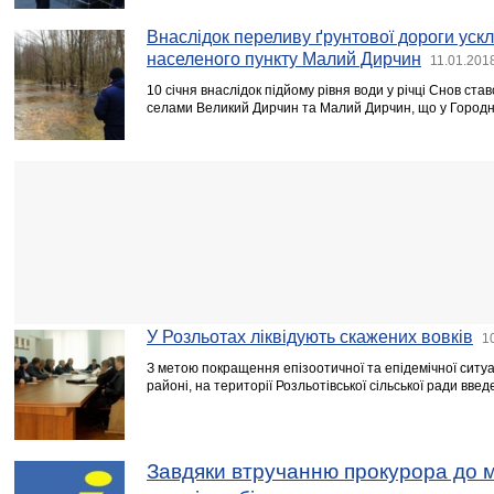
Внаслідок переливу ґрунтової дороги уск
населеного пункту Малий Дирчин
11.01.201
10 січня внаслідок підйому рівня води у річці Снов ста
селами Великий Дирчин та Малий Дирчин, що у Городн
У Розльотах ліквідують скажених вовків
1
З метою покращення епізоотичної та епідемічної ситуац
районі, на території Розльотівської сільської ради вв
Завдяки втручанню прокурора до 