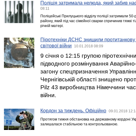
Поліція затримала нелюда, який забив на
08:11
Поліцейські Прилуцького відділу поліції затримали 50
району, який під час сімейної сварки спричинив тяжкі т
річній матері.
Піротехніки ДСНС знищили протитанкову м
світової війни
10.01.2018 08:09
9 січня о 12:15 групою піротехнічни
підводного розмінування Аварійно
загону спецпризначення Управлін
Чернігівській області знищено прот
Pilz 43 виробництва Німеччини часі
війни.
Кордон за тиждень. Офіційно
09.01.2018 12:1
Протягом тижня обстановка на державному кордоні Ук
залишалася стабільною та контрольованою.