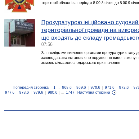
території області за період з 8:00 8 січня до 8:00 9 січн
Прокуратурою ініційовано судовий
територіальної громади на викорис
що входять до складу громадсько
07:56
За наслідками вивчення органами прокуратури стану 
законодавства встановлено порушення вимог закону пр
земель сільськогосподарського призначення.
Попередня сторінка
|
1
...
968.6
|
969.6
|
970.6
|
971.6
|
972.6
|
97
977.6
|
978.6
|
979.6
|
980.6
| ...
1747
Наступна сторінка