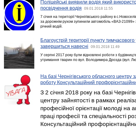
Поліцейські виявили водія який використ
посвідчення водія
09.01.2018 11:55
7 січня на території Чернігівського району в с.Новоселі
за дорожнім рухом зупинили автомобіль «ВАЗ-21099» 
річний водій.
Благоустрій території пункту тимчасовог
завершиться навесні
09.01.2018 11:49
У серпні 2017 року були відновлені роботи з будівницт
утримання тварин по вул. Володимира Дрозда (вул. Лю
На базі Чернігівського обласного центру 
роботу Консультаційний профорієнтаційни
З 2 січня 2018 року на базі Черніг
центру зайнятості в рамках реаліз
професійної орієнтації молоді на а
праці професії та спеціальності р
Консультаційний профорієнтаційни