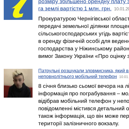
розміру збільшено орендну плату 
га землі вартістю 1 млн. грн.
10.01.2
Прокуратурою Чернігівської облас
передачі земельної ділянки площе
сільськогосподарських угідь вартіс
в оренду фізичній особі для веде
господарства у Ніжинському райо
вимог Закону України «Про оцінку 
Патрульні розшукали зловмисника, який в
неповнолітнього мобільний телефон
10.01
8 січня близько сьомої вечора на 
інформація про пограбування – мо
відібрав мобільний телефон у непо
повідомленні містився детальний 
також інформація, що він може пе
території залізничного вокзалу.