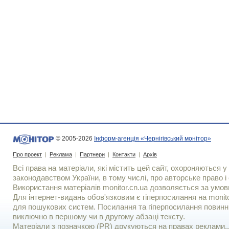
© 2005-2026
Інформ-агенція «Чернігівський монітор»
Про проект
|
Реклама
|
Партнери
|
Контакти
|
Архів
Всі права на матеріали, які містить цей сайт, охороняються у 
законодавством України, в тому числі, про авторське право і 
Використання матерiалiв monitor.cn.ua дозволяється за умов
Для iнтернет-видань обов'язковим є гiперпосилання на monito
для пошукових систем. Посилання та гіперпосилання повинні
виключно в першому чи в другому абзаці тексту.
Матеріали з позначкою (PR) друкуються на правах реклами..