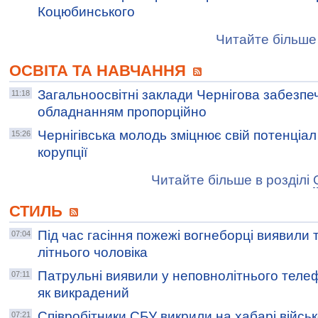
Коцюбинського
Читайте більше 
ОСВІТА ТА НАВЧАННЯ
Загальноосвітні заклади Чернігова забезпе
11:18
обладнанням пропорційно
Чернігівська молодь зміцнює свій потенціал
15:26
корупції
Читайте більше в розділі
СТИЛЬ
Під час гасіння пожежі вогнеборці виявили 
07:04
літнього чоловіка
Патрульні виявили у неповнолітнього телеф
07:11
як викрадений
Співробітники СБУ викрили на хабарі війс
07:21