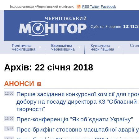
Інформ-агенція «Чернігівський монітор»:
RSS
Twitter
Facebook
Інформ-агенція
«Чернігівський монітор»
13:41:3
Субота, 8 серпня,
Політична
Економічна
Культурна
Стил
Чернігівщина
Чернігівщина
Чернігівщина
Архiв: 22 січня 2018
АНОНСИ
Перше засідання конкурсної комісії для пр
12:00
добору на посаду директора КЗ "Обласний 
творчості"
Прес-конференція "Як об`єднати Україну"
13:00
Прес-брифінг стосовно масштабної аварії 
13:45