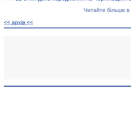
Читайте більше в 
<< архiв <<