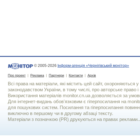
© 2005-2026
Інформ-агенція «Чернігівський монітор»
Про проект
|
Реклама
|
Партнери
|
Контакти
|
Архів
Всі права на матеріали, які містить цей сайт, охороняються у 
законодавством України, в тому числі, про авторське право і 
Використання матерiалiв monitor.cn.ua дозволяється за умов
Для iнтернет-видань обов'язковим є гiперпосилання на monito
для пошукових систем. Посилання та гіперпосилання повинні
виключно в першому чи в другому абзаці тексту.
Матеріали з позначкою (PR) друкуються на правах реклами..