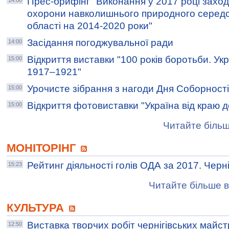
Прес-брифінг "Виконання у 2017 році захо
14:00
охорони навколишнього природного середо
області на 2014-2020 роки"
Засідання погоджувальної ради
14:00
Відкриття виставки "100 років боротьби. Ук
15:00
1917–1921"
Урочисте зібрання з нагоди Дня Соборності
15:00
Відкриття фотовиставки "Україна від краю д
15:00
Читайте більш
МОНІТОРІНГ
Рейтинг діяльності голів ОДА за 2017. Черні
15:23
Читайте більше в
КУЛЬТУРА
Виставка творчих робіт чернігівських майстр
12:50