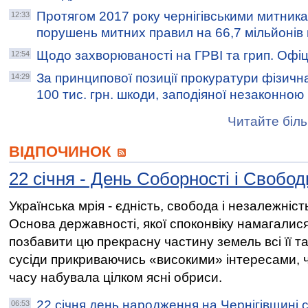
Протягом 2017 року чернігівськими митник
12:33
порушень митних правил на 66,7 мільйонів
Щодо захворюваності на ГРВІ та грип. Офіц
12:54
За принципової позиції прокуратури фізичн
14:29
100 тис. грн. шкоди, заподіяної незаконно
Читайте біль
ВІДПОЧИНОК
22 січня - День Соборності і Свобод
Українська мрія - єдність, свобода і незалежніст
Основа державності, якої споконвіку намагалис
позбавити цю прекрасну частину земель всі її та
сусіди прикриваючись «високими» інтересами, ч
часу набувала цілком ясні обриси.
22 січня день народження на Чернігівщині 
06:53