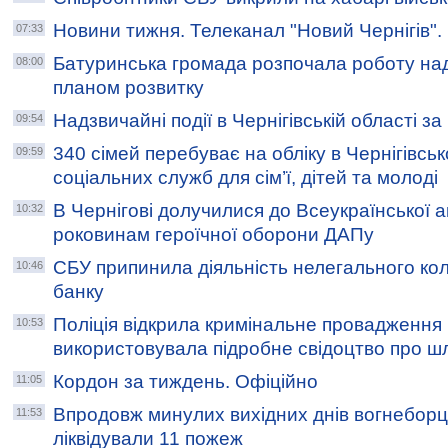
Новини тижня. Телеканал "Новий Чернігів"
07:33
Батуринська громада розпочала роботу над
08:00
планом розвитку
Надзвичайні події в Чернігівській області з
09:54
340 сімей перебуває на обліку в Чернігівсь
09:59
соціальних служб для сім’ї, дітей та молоді
В Чернігові долучилися до Всеукраїнської а
10:32
роковинам героїчної оборони ДАПу
СБУ припинила діяльність нелегального кол
10:46
банку
Поліція відкрила кримінальне провадження в
10:53
використовувала підробне свідоцтво про 
Кордон за тиждень. Офіційно
11:05
Впродовж минулих вихідних днів вогнеборц
11:53
ліквідували 11 пожеж