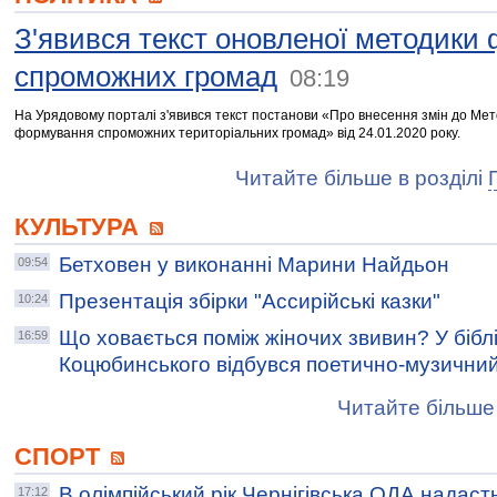
З'явився текст оновленої методики
спроможних громад
08:19
На Урядовому порталі з'явився текст постанови «Про внесення змін до Ме
формування спроможних територіальних громад» від 24.01.2020 року.
Читайте більше в розділі
КУЛЬТУРА
Бетховен у виконанні Марини Найдьон
09:54
Презентація збірки "Ассирійські казки"
10:24
Що ховається поміж жіночих звивин? У бібліо
16:59
Коцюбинського відбувся поетично-музичн
Читайте більше 
СПОРТ
В олімпійський рік Чернігівська ОДА надаст
17:12