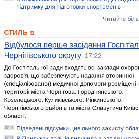
підтримку для підготовки спортсменів
Читайте біль
СТИЛЬ
Відбулося перше засідання Госпітал
Чернігівського округу
17:22
До Госпітальної ради входять всі заклади охоро
здоров'я, що забезпечують надання вторинної
(спеціалізованої) медичної допомоги розміщені 
території міста Чернігова, Городнянського,
Козелецького, Куликівського, Ріпкинського,
Чернігівського районів та міста Славутича Київс
області.
Підведені підсумки цивільного захисту облас
07:46
В Прилуках поліція вилучила з автівки нез
07:51