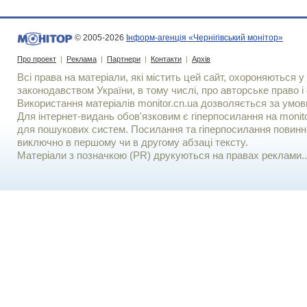
© 2005-2026
Інформ-агенція «Чернігівський монітор»
Про проект
|
Реклама
|
Партнери
|
Контакти
|
Архів
Всі права на матеріали, які містить цей сайт, охороняються у 
законодавством України, в тому числі, про авторське право і 
Використання матерiалiв monitor.cn.ua дозволяється за умов
Для iнтернет-видань обов'язковим є гiперпосилання на monito
для пошукових систем. Посилання та гіперпосилання повинні
виключно в першому чи в другому абзаці тексту.
Матеріали з позначкою (PR) друкуються на правах реклами..