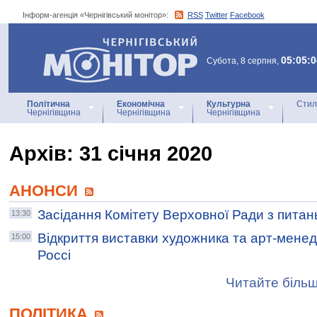
Інформ-агенція «Чернігівський монітор»:
RSS
Twitter
Facebook
Інформ-агенція
«Чернігівський монітор»
05:05:0
Субота, 8 серпня,
Політична
Економічна
Культурна
Стил
Чернігівщина
Чернігівщина
Чернігівщина
Архiв: 31 січня 2020
АНОНСИ
Засідання Комітету Верховної Ради з питань
13:30
Відкриття виставки художника та арт-менед
15:00
Россі
Читайте більш
ПОЛІТИКА