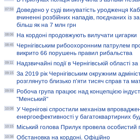
Доведено у суді винуватість уродженця Каб
07:59
вчиненні розбійних нападів, поєднаних із 
більш як на 7 млн грн
На кордоні продовжують вилучати цигарки
08:06
Чернігівським рибоохоронним патрулем пр
08:45
викрито 66 порушень правил рибальства
Надзвичайні події в Чернігівській області з
09:11
За 2019 рік Чернігівським окружним адміні
09:15
розглянуто близько п’яти тисяч справ та ма
Робоча група працює над концепцією індуст
09:59
"Менський"
У Чернігові спростили механізм впроваджен
10:08
енергоефективності у багатоквартирних б
Міський голова Прилук провела особистий
10:15
Обстановка на кордоні. Офіційно
10:38