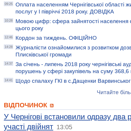
Оплата населенням Чернігівської області 
09:25
послуг у I півріччі 2018 року. ДОВІДКА
Мовою цифр: сфера зайнятості населення обл
10:28
цього року
Кордон за тиждень. ОФІЦІЙНО
12:46
Журналісти ознайомилися з розвитком дозв
14:28
Плисківської громади
За січень - липень 2018 року чернігівські 
14:37
порушень у сфері закупівель на суму 368,6 
Щодо спалаху ГКІ в с.Дащенки Варвинськог
14:41
Читайте біль
ВІДПОЧИНОК
У Чернігові встановили одразу два 
участі двійнят
13:05