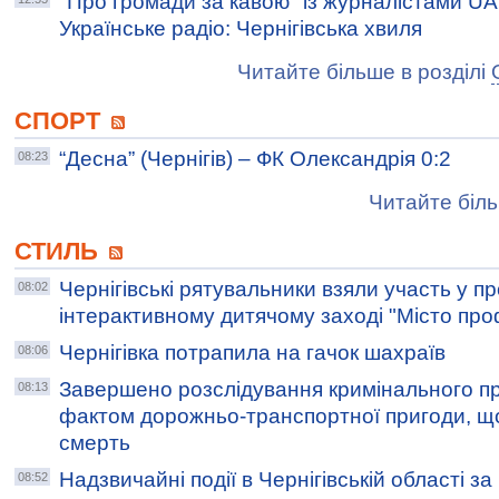
"Про громади за кавою" із журналістами UA:
Українське радіо: Чернігівська хвиля
Читайте більше в розділі
СПОРТ
“Десна” (Чернігів) – ФК Олександрія 0:2
08:23
Читайте біль
СТИЛЬ
Чернігівські рятувальники взяли участь у 
08:02
інтерактивному дитячому заході "Місто про
Чернігівка потрапила на гачок шахраїв
08:06
Завершено розслідування кримінального п
08:13
фактом дорожньо-транспортної пригоди, щ
смерть
Надзвичайні події в Чернігівській області з
08:52