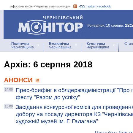
Інформ-агенція «Чернігівський монітор»:
RSS
Twitter
Facebook
Інформ-агенція
«Чернігівський монітор»
22:
Понеділок, 10 серпня,
Політична
Економічна
Культурна
Стил
Чернігівщина
Чернігівщина
Чернігівщина
Архiв: 6 серпня 2018
АНОНСИ
Прес-брифінг в облдержадміністрації "Про 
14:00
фесту "Разом до успіху"
Засідання конкурсної комісії для проведенн
15:00
добору на посаду директора КЗ “Чернігівсь
художній музей ім. Г. Галагана”
Читайте більш