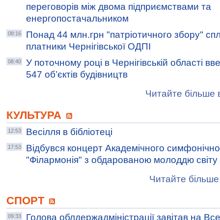
переговорів між двома підприємствами та
енергопостачальником
Понад 44 млн.грн "патріотичного збору" с
08:16
платники Чернігівської ОДПІ
У поточному році в Чернігівській області в
08:40
547 об’єктів будівництв
Читайте більше в
КУЛЬТУРА
Весілля в бібліотеці
12:53
Відбувся концерт Академічного симфонічно
17:53
"Філармонія" з обдарованою молоддю світу
Читайте більше 
СПОРТ
Голова облдержадміністрації завітав на Все
09:33