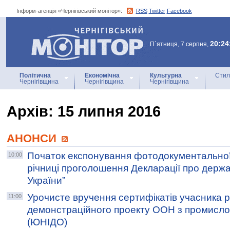
Інформ-агенція «Чернігівський монітор»:
RSS
Twitter
Facebook
Інформ-агенція
«Чернігівський монітор»
20:24
П`ятниця, 7 серпня,
Політична
Економічна
Культурна
Стил
Чернігівщина
Чернігівщина
Чернігівщина
Архiв: 15 липня 2016
АНОНСИ
Початок експонування фотодокументальної
10:00
річниці проголошення Декларації про держ
України”
Урочисте вручення сертифікатів учасника 
11:00
демонстраційного проекту ООН з промисло
(ЮНІДО)