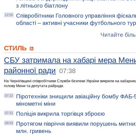
з літнього біатлону
Співробітники Головного управління фіскал
12:55
області – активні учасники футбольного турн
Читайте біль
СТИЛЬ
СБУ затримала на хабарі мера Мени
районної ради
07:38
На Чернігівщині співробітники Служби безпеки України викрили на хабарниц
голову Мени та депутата райради.
Піротехніки знищили авіаційну бомбу ФАБ-5
07:22
мінометні міни
Поліція викрила торгівця зброєю
07:31
Протягом півріччя виявили порушень митни
08:53
млн. гривень