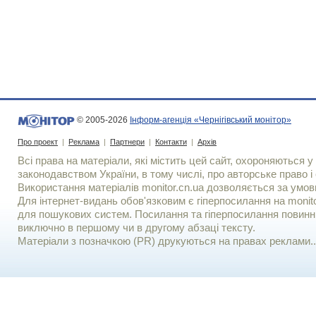
© 2005-2026
Інформ-агенція «Чернігівський монітор»
Про проект
|
Реклама
|
Партнери
|
Контакти
|
Архів
Всі права на матеріали, які містить цей сайт, охороняються у 
законодавством України, в тому числі, про авторське право і 
Використання матерiалiв monitor.cn.ua дозволяється за умов
Для iнтернет-видань обов'язковим є гiперпосилання на monito
для пошукових систем. Посилання та гіперпосилання повинні
виключно в першому чи в другому абзаці тексту.
Матеріали з позначкою (PR) друкуються на правах реклами..