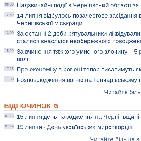
Надзвичайні події в Чернігівській області з
09:36
14 липня відбулось позачергове засідання 
12:59
Чернігівської міськради
За останні 2 доби рятувальники ліквідувал
13:00
сталися внаслідок необережного поводжен
За вчинення тяжкого умисного злочину – 5 
15:29
волі
Про економіку в регіоні тепер писатимуть я
17:16
Розповсюдження вогню на Гончарівському п
17:30
Читайте біль
ВІДПОЧИНОК
15 липня день народження на Чернігівщині
07:16
15 липня - День українських миротворців
07:19
Читайте більше в 