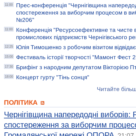
Прес-конференція "Чернігівщина напередод
11:00
спостереження за виборчим процесом в ви
№206"
Конференція "Ресурсоефективне та чисте 
11:00
промислових підприємств Чернігівського ре
Юлія Тимошенко з робочим візитом відвідає
12:25
Фестиваль історії творчості "Мамонт Фест 
15:00
Брифінг з народним депутатом Вікторією П
17:30
Концерт гурту "Тінь сонця"
18:00
Читайте більш
ПОЛІТИКА
Чернігівщина напередодні виборів: 
спостереження за виборчим процес
Громадянської мережі ОПОРА
21:07