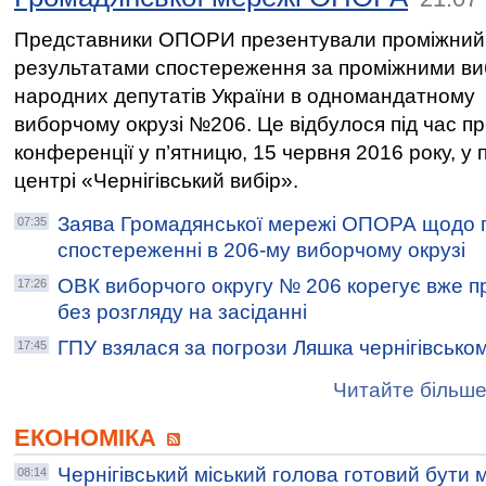
Представники ОПОРИ презентували проміжний 
результатами спостереження за проміжними в
народних депутатів України в одномандатному
виборчому окрузі №206. Це відбулося під час пр
конференції у п’ятницю, 15 червня 2016 року, у 
центрі «Чернігівський вибір».
Заява Громадянської мережі ОПОРА щодо 
07:35
спостереженні в 206-му виборчому окрузі
ОВК виборчого округу № 206 корегує вже п
17:26
без розгляду на засіданні
ГПУ взялася за погрози Ляшка чернігівсько
17:45
Читайте більше
ЕКОНОМІКА
Чернігівський міський голова готовий бути
08:14