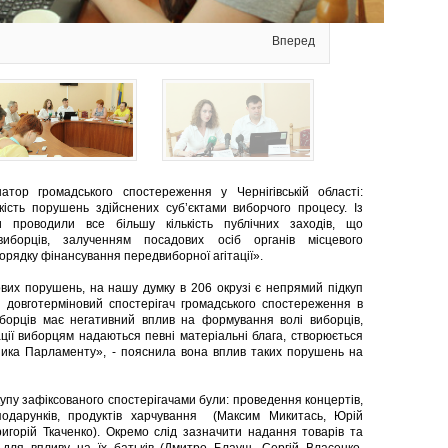
Вперед
тор громадського спостереження у Чернігівській області:
кість порушень здійснених суб’єктами виборчого процесу. Із
 проводили все більшу кількість публічних заходів, що
иборців, залученням посадових осіб органів місцевого
орядку фінансування передвиборної агітації».
вих порушень, на нашу думку в 206 окрузі є непрямий підкуп
 довготерміновий спостерігач громадського спостереження в
виборців має негативний вплив на формування волі виборців,
ації виборцям надаються певні матеріальні блага, створюється
ника Парламенту», - пояснила вона вплив таких порушень на
у зафіксованого спостерігачами були: проведення концертів,
одарунків, продуктів харчування (Максим Микитась, Юрій
игорій Ткаченко). Окремо слід зазначити надання товарів та