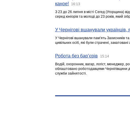
каное!
16:13
З 23 до 26 липня в місті Сегед (Угорщина) в
серед юніорів та молоді до 23 років, який з
У Чернігові вшанували українців, я
У Чернігові вшанували пам’ять Захисників т
цивільних осіб, які були страчені, закатовані
Робота без бар’єрів
15:14
Водій, охоронник, вагар, логіст, менеджер, 
облаштовано роботодавцями Чернігівщини дл
служби зайнятості.