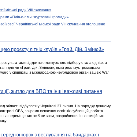
сії міської ради VIII скликання
рами «Пліч-о-пліч: згуртовані громади»
вої) сесії Чернігівської міської ради VIII скликання оголошено
цею проєкту літніх клубів «Грай. Дій. Змінюй»
а результатами відкритого конкурсного відбору стала однією з
та підлітків «Грай. Дій. Змінюй», який реалізує громадська
rward у співпраці з міжнародною неурядовою організацією War
стиції, житло для ВПО та інші важливі питання
ад області відбулося у Чернігові 27 липня. На порядку денному
 контролі ОВА, зокрема освоєння освітніх субвенцій, робота
ішньо переміщених осіб житлом, розроблення інвестиційних
зку.
серед юніорок з веслування на байдарках і