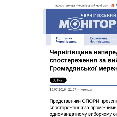
Інформ-агенція «Чернігівський монітор»:
Інформ-агенція
«Чернігівський монітор»
Політична
Економічна
Чернігівщина
Чернігівщина
Чернігівщина напере
спостереження за в
Громадянської мере
15.07.2016 21:07
—
Агенцiя
Представники ОПОРИ презенту
спостереження за проміжними 
одномандатному виборчому окр