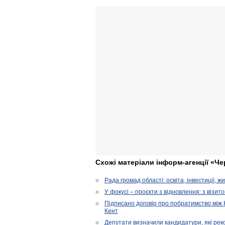
Схожі матеріали інформ-агенції «Че
Рада громад області: освіта, інвестиції, 
У фокусі – проєкти з відновлення: з візит
Підписано договір про побратимство між
Кент
Депутати визначили кандидатури, які ре