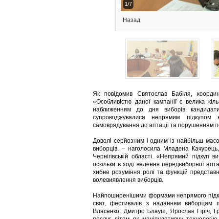
1/7
Назад
Як повідомив Святослав Бабіля, координа
«Особливістю даної кампанії є велика кіль
наближенням до дня виборів кандидати
супроводжувалися непрямим підкупом в
самоврядування до агітації та порушенням п
Доволі серйозним і одним із найбільш масо
виборців. – наголосила Младена Качурець,
Чернігівській області. «Непрямий підкуп 
оскільки в ході ведення передвиборної агіт
хибне розуміння ролі та функцій представ
волевиявлення виборців.
Найпоширенішими формами непрямого підкуп
свят, фестивалів з наданням виборцям п
Власенко, Дмитро Блауш, Ярослав Гіріч, Гр