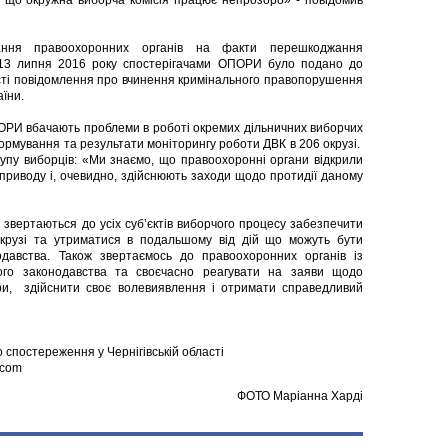
, що окружна виборча комісія працює непрозоро» - повідомив
ння правоохоронних органів на факти перешкоджання
 13 липня 2016 року спостерігачами ОПОРИ було подано до
ласті повідомлення про вчинення кримінального правопорушення
аїни.
ОРИ вбачають проблеми в роботі окремих дільничних виборчих
формування та результати моніторингу роботи ДВК в 206 окрузі.
дкупу виборців: «Ми знаємо, що правоохоронні органи відкрили
 приводу і, очевидно, здійснюють заходи щодо протидії даному
вертаються до усіх суб’єктів виборчого процесу забезпечити
крузі та утриматися в подальшому від дій що можуть бути
давства. Також звертаємось до правоохоронних органів із
ого законодавства та своєчасно реагувати на заяви щодо
и, здійснити своє волевиявлення і отримати справедливий
 спостереження у Чернігівській області
.com
ФОТО Маріанна Харді