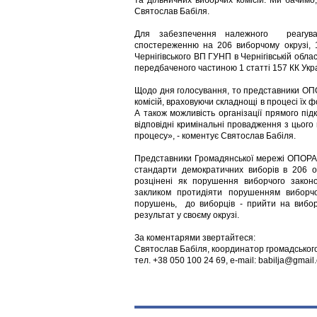
та дільничних виборчих комісій. Ми бачимо
Святослав Бабіля.
Для забезпечення належного реагува
спостереженню на 206 виборчому окрузі,
Чернігівського ВП ГУНП в Чернігівській об
передбаченого частиною 1 статті 157 КК Укр
Щодо дня голосування, то представники ОП
комісій, враховуючи складнощі в процесі їх 
А також можливість організації прямого пі
відповідні кримінальні провадження з цього
процесу», - коментує Святослав Бабіля.
Представники Громадянської мережі ОПОРА з
стандарти демократичних виборів в 206 о
розцінені як порушення виборчого законо
закликом протидіяти порушенням виборч
порушень, до виборців - прийти на вибор
результат у своєму окрузі.
За коментарями звертайтеся:
Святослав Бабіля, координатор громадського
тел. +38 050 100 24 69, e-mail: babilja@gmail