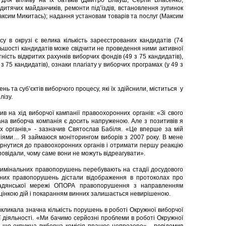
 для впливу на їх батьків (Дмитро Блауш, Сергій Власенко,
 дитячих майданчиків, ремонти під’їздів, встановлення зупинок
аксим Микитась); надання установам товарів та послуг (Максим
 в окрузі є велика кількість зареєстрованих кандидатів (74
ільшості кандидатів може свідчити не проведення ними активної
утність відкритих рахунків виборчих фондів (49 з 75 кандидатів),
з 75 кандидатів), ознаки плагіату у виборчих програмах (у 49 з
 та суб’єктів виборчого процесу, які їх здійснили, міститься у
лізу.
в на хід виборчої кампанії правоохоронних органів: «Зі свого
на виборча компанія є досить напруженою. Але з позитивів я
 органів,» - зазначив Святослав Бабіля. «Це вперше за мій
іями… Я займаюся моніторингом виборів з 2007 року. В мене
ернутися до правоохоронних органів і отримати першу реакцію
овідали, чому саме вони не можуть відреагувати».
римінальних правопорушень перебувають на стадії досудового
ивних правопорушень дістали відображення в протоколах про
мадянської мережі ОПОРА правопорушення з направленням
 оцінкою дій і покаранням винних залишається невирішеною.
кликала значна кількість порушень в роботі Окружної виборчої
 її діяльності. «Ми бачимо серйозні проблеми в роботі Окружної