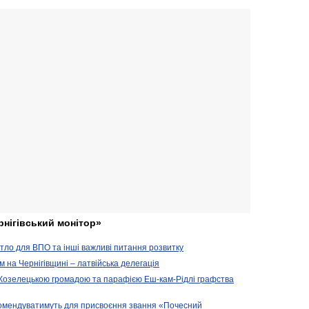
рнігівський монітор»
житло для ВПО та інші важливі питання розвитку
ом на Чернігівщині – латвійська делегація
 Козелецькою громадою та парафією Еш-кам-Рідлі графства
комендуватимуть для присвоєння звання «Почесний