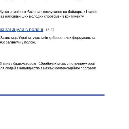
ідбувся чемпіонат Європи з веслування на байдарках і каное
ібрав найсильніших молодих спортсменів континенту.
кі загинули в полоні
15:37
а Захисниць України, учасників добровольчих формувань та
 або загинули у полоні.
робітник з благоусторою– 10робочих місць у поточному році
я людей з інвалідністю в межах компенсаційної програми