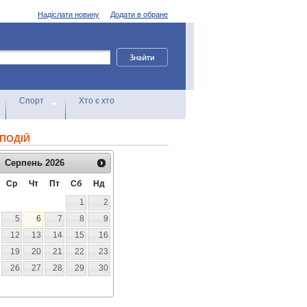
Надіслати новину
Додати в обране
Спорт
Хто є хто
ПОДІЙ
Серпень
2026
Ср
Чт
Пт
Сб
Нд
1
2
5
6
7
8
9
12
13
14
15
16
19
20
21
22
23
26
27
28
29
30