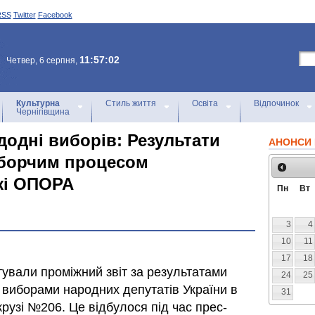
RSS
Twitter
Facebook
11:57:02
Четвер, 6 серпня,
Культурна
Стиль життя
Освіта
Відпочинок
Чернігівщина
додні виборів: Результати
АНОНСИ 
иборчим процесом
жі ОПОРА
Пн
Вт
3
4
10
11
17
18
вали проміжний звіт за результатами
24
25
виборами народних депутатів України в
31
узі №206. Це відбулося під час прес-