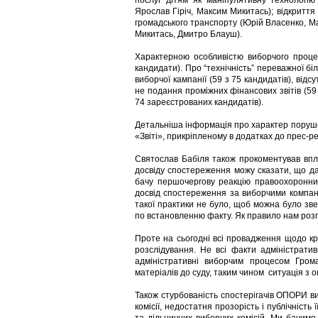
послуг дітям як маніпулятивну технологію
Ярослав Гіріч, Максим Микитась); відкриття
громадського транспорту (Юрій Власенко, М
Микитась, Дмитро Блауш).
Характерною особливістю виборчого процесу
кандидати). Про “технічність” переважної б
виборчої кампанії (59 з 75 кандидатів), відс
не подання проміжних фінансових звітів (59 
74 зареєстрованих кандидатів).
Детальніша інформація про характер порушень
«Звіті», прикріпленому в додатках до прес-ре
Святослав Бабіля також прокоментував впли
досвіду спостереження можу сказати, що да
бачу першочергову реакцію правоохоронних
досвід спостереження за виборчими компан
такої практики не було, щоб можна було зв
по встановленню факту. Як правило нам розп
Проте на сьогодні всі провадження щодо к
розслідування. Не всі факти адміністрат
адміністративні виборчим процесом Гро
матеріалів до суду, таким чином ситуація з
Також стурбованість спостерігачів ОПОРИ ви
комісії, недостатня прозорість і публічність