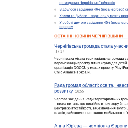
громадянин Чернігівської області»
Відбулося засідання 46-ї (позачергової) се
Холми та Дубове – партнери у межах прог
У роботі другого засідання 45-ї (позачерго
перерву
ОСТАННІ НОВИНИ ЧЕРНІГІВЩИНИ
Чернігівська громада стала учасни
17:17
Чернігівська міська територіальна громада з
переможниць проєкту літніх клубів для дітей 
організація DOCCU у межах проєкту PlayItFo
Child Alliance в Україні.
Рада громад області: освіта, інве
розвитку
16:55
Чергове засідання Ради територіальних гром
– низка питань, що постійно в полі зору й на
центрів життєстійкості, забезпечення внутр
планів, забезпечення сталого мобільного зв’я
Анна Юр'єва — чемпіонка Європи 