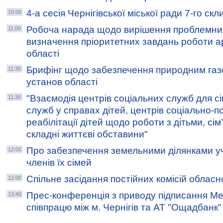
4-а сесія Чернігівської міської ради 7-го ск
10:00
Робоча нарада щодо вирішення проблемних
11:00
визначення пріоритетних завдань роботи а
області
Брифінг щодо забезпечення природним га
11:30
установ області
"Взаємодія центрів соціальних служб для сім
11:30
служб у справах дітей, центрів соціально-п
реабілітації дітей щодо роботи з дітьми, сім
складні життєві обставини"
Про забезпечення земельними ділянками уч
12:00
членів їх сімей
Спільне засідання постійних комісій обласн
12:00
Прес-конференція з приводу підписання М
13:40
співпрацю між м. Чернігів та АТ "Ощадбанк"