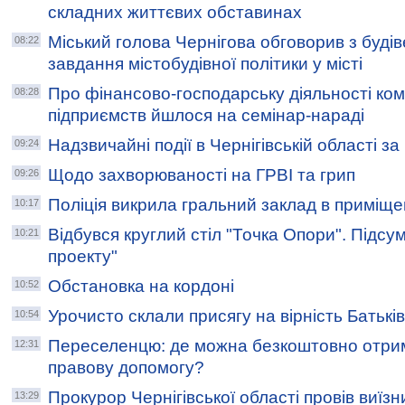
складних життєвих обставинах
Міський голова Чернігова обговорив з буді
08:22
завдання містобудівної політики у місті
Про фінансово-господарську діяльності ко
08:28
підприємств йшлося на семінар-нараді
Надзвичайні події в Чернігівській області з
09:24
Щодо захворюваності на ГРВІ та грип
09:26
Поліція викрила гральний заклад в приміщен
10:17
Відбувся круглий стіл "Точка Опори". Підсум
10:21
проекту"
Обстановка на кордоні
10:52
Урочисто склали присягу на вірність Батькі
10:54
Переселенцю: де можна безкоштовно отри
12:31
правову допомогу?
Прокурор Чернігівської області провів виїз
13:29