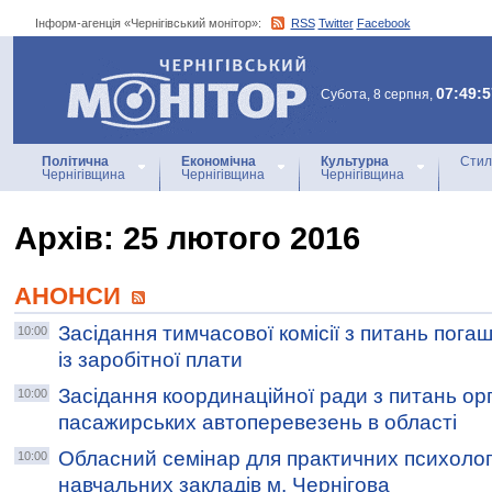
Інформ-агенція «Чернігівський монітор»:
RSS
Twitter
Facebook
Інформ-агенція
«Чернігівський монітор»
07:49:5
Субота, 8 серпня,
Політична
Економічна
Культурна
Стил
Чернігівщина
Чернігівщина
Чернігівщина
Архiв: 25 лютого 2016
АНОНСИ
Засідання тимчасової комісії з питань пога
10:00
із заробітної плати
Засідання координаційної ради з питань орг
10:00
пасажирських автоперевезень в області
Обласний семінар для практичних психологі
10:00
навчальних закладів м. Чернігова