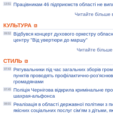
Працівникам 46 підприємств області не ви
13:51
Читайте більше в
КУЛЬТУРА
Відбувся концерт духового оркестру облас
09:52
центру "Від увертюри до маршу"
Читайте більше 
СТИЛЬ
Рятувальники під час загальних зборів гро
07:43
пунктів проводять профілактично-роз’ясню
громадянами
Поліція Чернігова відкрила кримінальне пр
07:45
шахрая-альфонса
Реалізація в області державної політики з 
08:01
якісних соціальних послуг сім’ям з дітьми, я