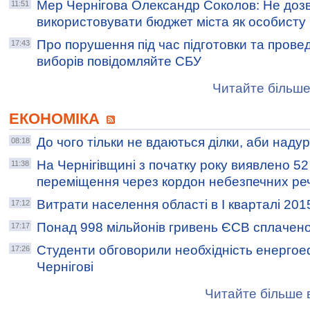
Мер Чернігова Олександр Соколов: Не доз
11:51
використовувати бюджет міста як особисту
Про порушення під час підготовки та прове
17:43
виборів повідомляйте СБУ
Читайте більше
ЕКОНОМІКА
До чого тільки не вдаються ділки, аби надур
08:18
На Чернігівщині з початку року виявлено 5
11:38
переміщення через кордон небезпечних ре
Витрати населення області в І кварталі 201
17:12
Понад 998 мільйонів гривень ЄСВ сплачено 
17:17
Студенти обговорили необхідність енергое
17:26
Чернігові
Читайте більше в