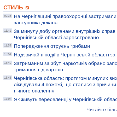
СТИЛЬ
На Чернігівщині правоохоронці застримали
09:33
заступника декана
За минулу добу органами внутрішніх справ
11:41
Чернігівській області зареєстровано
Попередження отруєнь грибами
11:55
Надзвичайні події в Чернігівській області з
13:54
Затриманим за збут наркотиків обрано запо
16:40
тримання під вартою
Чернігівська область: протягом минулих ви
16:48
ліквідували 4 пожежі, що сталися з причини
пічного опалення
Як живуть переселенці у Чернігівській обла
17:04
Читайте біль