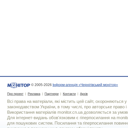
© 2005-2026
Інформ-агенція «Чернігівський монітор»
Про проект
|
Реклама
|
Партнери
|
Контакти
|
Архів
Всі права на матеріали, які містить цей сайт, охороняються у 
законодавством України, в тому числі, про авторське право і 
Використання матерiалiв monitor.cn.ua дозволяється за умов
Для iнтернет-видань обов'язковим є гiперпосилання на monito
для пошукових систем. Посилання та гіперпосилання повинні