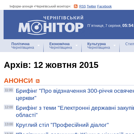
Інформ-агенція «Чернігівський монітор»:
RSS
Twitter
Facebook
Інформ-агенція
«Чернігівський монітор»
05:54
П`ятниця, 7 серпня,
Політична
Економічна
Культурна
Стил
Чернігівщина
Чернігівщина
Чернігівщина
Архiв: 12 жовтня 2015
АНОНСИ
Брифінг "Про відзначення 300-річчя освяче
11:00
церкви"
Брифінг з теми "Електронні державні закупів
12:00
області"
Круглий стіл "Професійний діалог"
13:00