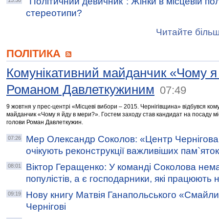
"Політичний девичник": Жінки в місцевій пол
13:30
стереотипи?
Читайте більш
ПОЛІТИКА
Комунікативний майданчик «Чому я 
Романом Давлеткужиним
07:49
9 жовтня у прес-центрі «Місцеві вибори – 2015. Чернігівщина» відбувся ком
майданчик «Чому я йду в мери?». Гостем заходу став кандидат на посаду мі
голови Роман Давлеткужин.
Мер Олександр Соколов: «Центр Чернігова
07:26
очікують реконструкції важливіших пам`яток
Віктор Геращенко: У команді Соколова немає
08:01
популістів, а є господарники, які працюють 
Нову книгу Матвія Ганапольського «Смайли
09:19
Чернігові