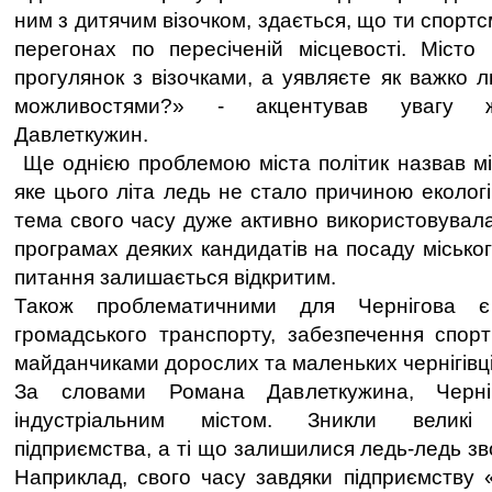
ним з дитячим візочком, здається, що ти спортс
перегонах по пересіченій місцевості. Місто
прогулянок з візочками, а уявляєте як важко
можливостями?» - акцентував увагу ж
Давлеткужин.
Ще однією проблемою міста політик назвав мі
яке цього літа ледь не стало причиною еколог
тема свого часу дуже активно використовувал
програмах деяких кандидатів на посаду міськог
питання залишається відкритим.
Також проблематичними для Чернігова є 
громадського транспорту, забезпечення спор
майданчиками дорослих та маленьких чернігівці
За словами Романа Давлеткужина, Черні
індустріальним містом. Зникли великі 
підприємства, а ті що залишилися ледь-ледь зво
Наприклад, свого часу завдяки підприємству «