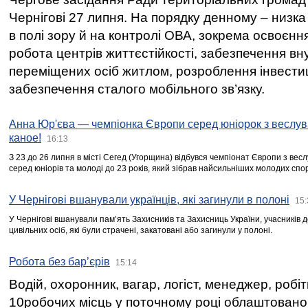
Чернігові 27 липня. На порядку денному – низка
в полі зору й на контролі ОВА, зокрема освоєння
робота центрів життєстійкості, забезпечення вн
переміщених осіб житлом, розроблення інвестиц
забезпечення сталого мобільного зв’язку.
Анна Юр'єва — чемпіонка Європи серед юніорок з веслув
каное!
16:13
З 23 до 26 липня в місті Сегед (Угорщина) відбувся чемпіонат Європи з вес
серед юніорів та молоді до 23 років, який зібрав найсильніших молодих спо
У Чернігові вшанували українців, які загинули в полоні
15:
У Чернігові вшанували пам’ять Захисників та Захисниць України, учасників
цивільних осіб, які були страчені, закатовані або загинули у полоні.
Робота без бар’єрів
15:14
Водій, охоронник, вагар, логіст, менеджер, робі
10робочих місць у поточному році облаштован