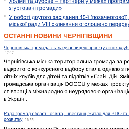
Холми та Дубове – партнери у межах програми
згуртовані громади»
У роботі другого засідання 45-ї (позачергової) 
міської ради VIII скликання оголошено перерв
ОСТАННІ НОВИНИ ЧЕРНІГІВЩИНИ
Чернігівська громада стала учасницею проєкту літніх клуб
17:17
Чернігівська міська територіальна громада за 
відкритого конкурсного відбору стала однією з
літніх клубів для дітей та підлітків «Грай. Дій. З
громадська організація DOCCU у межах проєкту 
співпраці з міжнародною неурядовою організаціє
в Україні.
Рада громад області: освіта, інвестиції, житло для ВПО та
розвитку
16:55
Чергове засідання Ради територіальних громад 