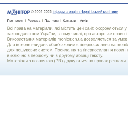
© 2005-2026
Інформ-агенція «Чернігівський монітор»
Про проект
|
Реклама
|
Партнери
|
Контакти
|
Архів
Всі права на матеріали, які містить цей сайт, охороняються у 
законодавством України, в тому числі, про авторське право і 
Використання матерiалiв monitor.cn.ua дозволяється за умов
Для iнтернет-видань обов'язковим є гiперпосилання на monito
для пошукових систем. Посилання та гіперпосилання повинні
виключно в першому чи в другому абзаці тексту.
Матеріали з позначкою (PR) друкуються на правах реклами..