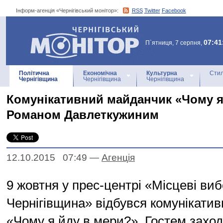
Інформ-агенція «Чернігівський монітор»:
RSS
Twitter
Facebook
Інформ-агенція
«Чернігівський монітор»
07:41
П`ятниця, 7 серпня,
Політична
Економічна
Культурна
Стил
Чернігівщина
Чернігівщина
Чернігівщина
Комунікативний майданчик «Чому я
Романом Давлеткужиним
12.10.2015 07:49
—
Агенцiя
9 жовтня у прес-центрі «Місцеві виб
Чернігівщина» відбувся комунікати
«Чому я йду в мери?». Гостем заход