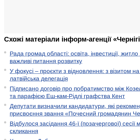
Схожі матеріали інформ-агенції «Черніг
Рада громад області: освіта, інвестиції, житло
важливі питання розвитку
У фокусі – проєкти з відновлення: з візитом на
латвійська делегація
Підписано договір про побратимство між Коз
та парафією Еш-кам-Рідлі графства Кент
Депутати визначили кандидатури, які рекоме
присвоєння звання «Почесний громадянин Черн
Відбулося засідання 46-ї (позачергової) сесії м
скликання