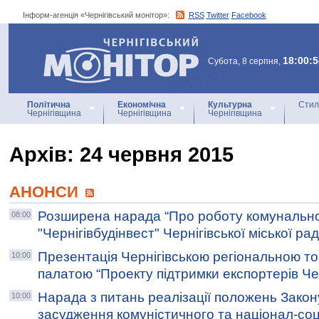
Інформ-агенція «Чернігівський монітор»:
RSS
Twitter
Facebook
Інформ-агенція
«Чернігівський монітор»
18:00:5
Субота, 8 серпня,
Політична
Економічна
Культурна
Стил
Чернігівщина
Чернігівщина
Чернігівщина
Архiв: 24 червня 2015
АНОНСИ
Розширена нарада “Про роботу комунально
08:00
"Чернігівбудінвест" Чернігівської міської рад
Презентація Чернігівською регіональною 
10:00
палатою “Проекту підтримки експортерів Че
Нарада з питань реалізації положень Закон
10:00
засудження комуністичного та націонал-соц