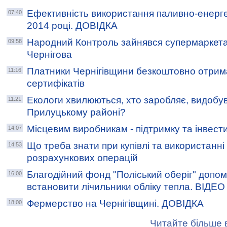
Ефективність використання паливно-енерге
07:40
2014 році. ДОВІДКА
Народний Контроль зайнявся супермаркет
09:58
Чернігова
Платники Чернігівщини безкоштовно отрим
11:16
сертифікатів
Екологи хвилюються, хто заробляє, видобу
11:21
Прилуцькому районі?
Місцевим виробникам - підтримку та інвести
14:07
Що треба знати при купівлі та використанні
14:53
розрахункових операцій
Благодійний фонд "Поліський оберіг" допом
16:00
встановити лічильники обліку тепла. ВIДЕО
Фермерcтво на Чернігівщині. ДОВІДКА
18:00
Читайте більше в