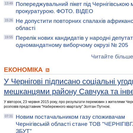
Попереджувальний пікет під Чернігівською 
13:49
прокуратурою. ФОТО. ВІДЕО
Не допустити повторних спалахів африканс
15:26
області
Перелік нових кандидатів у народні депутат
19:55
одномандатному виборчому окрузі № 205
Читайте більше
ЕКОНОМІКА
У Чернігові підписано соціальні угод
мешканцями району Савчука та інв
У вівторок, 23 червня 2015 року, про результати перемовин з жителями Чер
розповів представник "Набережного кварталу" Золтан Путнокі.
Новим постачальником газу споживачам
07:31
Чернігівській області стане ТОВ "ЧЕРНІГІВ
ЗБУТ"