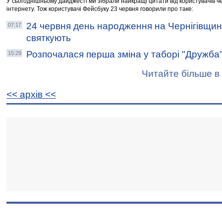
У сьогоднішньому дайджесті ми зібрали найкращі цитати від користувачів че
інтернету. Тож користувачі Фейсбуку 23 червня говорили про таке:
24 червня день народження на Чернігівщин
07:17
святкують
Розпочалася перша зміна у таборі "Дружба
15:29
Читайте більше в 
<< архiв <<