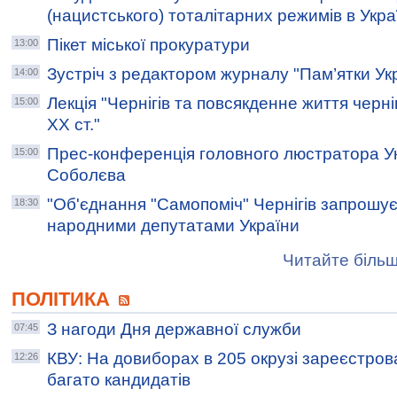
(нацистського) тоталітарних режимів в Укра
Пікет міської прокуратури
13:00
Зустріч з редактором журналу "Пам’ятки Ук
14:00
Лекція "Чернігів та повсякденне життя черніг
15:00
ХХ ст."
Прес-конференція головного люстратора У
15:00
Соболєва
"Об'єднання "Самопоміч" Чернігів запрошує 
18:30
народними депутатами України
Читайте більш
ПОЛІТИКА
З нагоди Дня державної служби
07:45
КВУ: На довиборах в 205 окрузі зареєстро
12:26
багато кандидатів