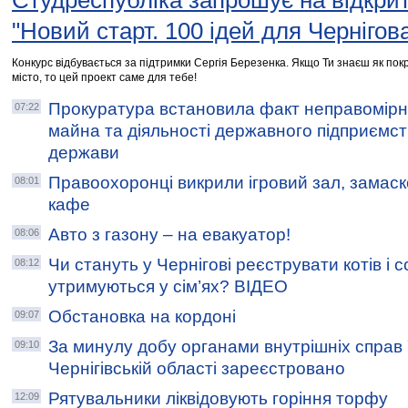
Студреспубліка запрошує на відкри
"Новий старт. 100 ідей для Чернігов
Конкурс відбувається за підтримки Сергія Березенка. Якщо Ти знаєш як по
місто, то цей проект саме для тебе!
Прокуратура встановила факт неправомірн
07:22
майна та діяльності державного підприємст
держави
Правоохоронці викрили ігровий зал, замаск
08:01
кафе
Авто з газону – на евакуатор!
08:06
Чи стануть у Чернігові реєструвати котів і со
08:12
утримуються у сім’ях? ВІДЕО
Обстановка на кордоні
09:07
За минулу добу органами внутрішніх справ
09:10
Чернігівській області зареєстровано
Рятувальники ліквідовують горіння торфу
12:09