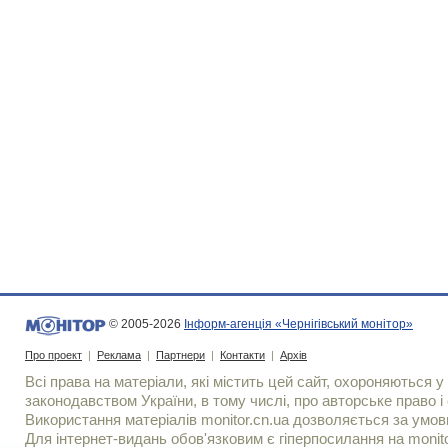
© 2005-2026
Інформ-агенція «Чернігівський монітор»
Про проект
|
Реклама
|
Партнери
|
Контакти
|
Архів
Всі права на матеріали, які містить цей сайт, охороняються у 
законодавством України, в тому числі, про авторське право і 
Використання матерiалiв monitor.cn.ua дозволяється за умов
Для iнтернет-видань обов'язковим є гiперпосилання на monito