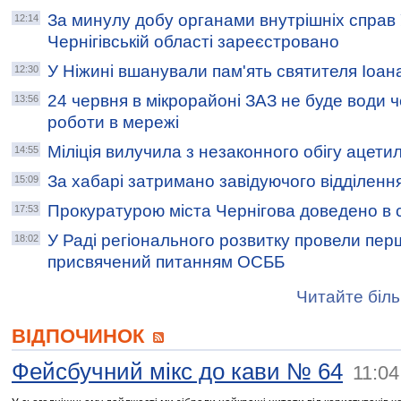
За минулу добу органами внутрішніх справ
12:14
Чернігівській області зареєстровано
У Ніжині вшанували пам'ять святителя Іоан
12:30
24 червня в мікрорайоні ЗАЗ не буде води 
13:56
роботи в мережі
Міліція вилучила з незаконного обігу ацети
14:55
За хабарі затримано завідуючого відділення
15:09
Прокуратурою міста Чернігова доведено в 
17:53
У Раді регіонального розвитку провели перш
18:02
присвячений питанням ОСББ
Читайте біль
ВІДПОЧИНОК
Фейсбучний мікс до кави № 64
11:04