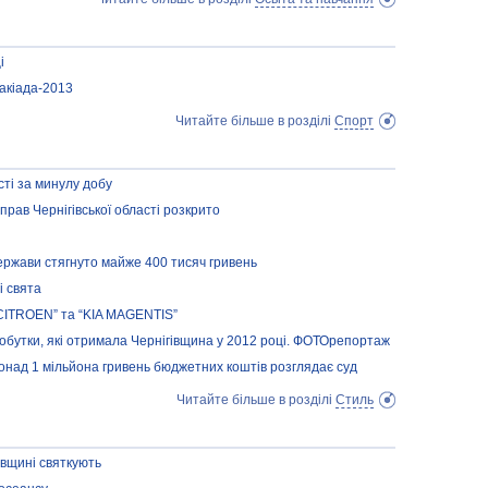
і
такіада-2013
Читайте більше в розділі
Спорт
сті за минулу добу
прав Чернігівської області розкрито
ержави стягнуто майже 400 тисяч гривень
і свята
“CITROEN” та “KIA MAGENTIS”
бутки, які отримала Чернігівщина у 2012 році. ФОТОрепортаж
над 1 мільйона гривень бюджетних коштів розглядає суд
Читайте більше в розділі
Стиль
івщині святкують