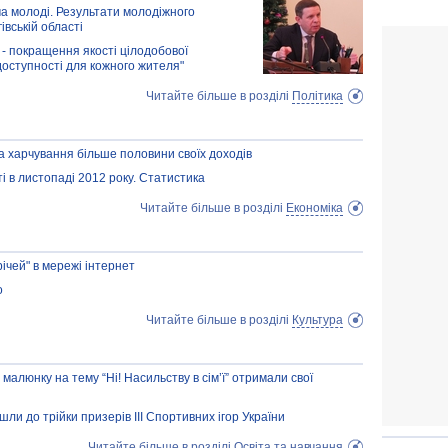
а молоді. Результати молодіжного
івській області
- покращення якості цілодобової
 доступності для кожного жителя"
Читайте більше в розділі
Політика
 харчування більше половини своїх доходів
ті в листопаді 2012 року. Статистика
Читайте більше в розділі
Економіка
ічей" в мережі інтернет
о
Читайте більше в розділі
Культура
малюнку на тему “Ні! Насильству в сім’ї” отримали свої
шли до трійки призерів ІІІ Спортивних ігор України
Читайте більше в розділі
Освіта та навчання