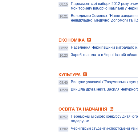
Парламентські вибори 2012 року очим
08:15
моніторингу виборчої кампанії у Черніг
Володимир Хоменко: "Наше завдання 
10:21
невідкладної медичної допомоги та її
ЕКОНОМІКА
Населення Чернігівщини витрачало на
08:22
Заробітна плата в Чернігівській облас
10:23
КУЛЬТУРА
Виступи учасників "Розумовських зустр
08:40
Вийшла друга книга Василя Чепурног
13:20
ОСВІТА ТА НАВЧАННЯ
Переможці міського конкурсу дитячого 
16:57
подарунки
Чернігівські студенти-спортсмени увій
17:02