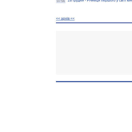
28 грудня - Річниця першого у світі кі
07:56
<< архiв <<