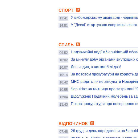
СПОРТ
У кікбоксерському авангарді - чернігівц
12:41
У "Десні" стартувала спортивна спар
16:51
СТИЛЬ
Надзвичайні події в Чернігівській обла
09:52
За минулу добу органами внутрішніх с
10:02
День один, а автомобілі два!
10:07
За позовом прокуратури на користь д
10:14
МНС радить, як не зіпсувати Новорічн
10:42
Чернігівська митниця про затримані 
10:55
Відслужено Подячний молебень за здо
13:04
Позов прокуратури про повернення по
13:43
ВІДПОЧИНОК
28 грудня день народження на Черніг
07:48