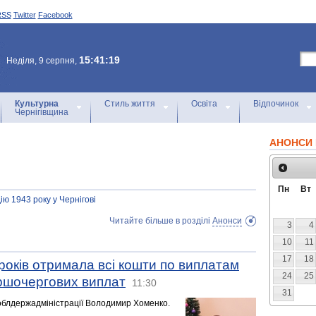
RSS
Twitter
Facebook
15:41:19
Неділя, 9 серпня,
Культурна
Стиль життя
Освіта
Відпочинок
Чернігівщина
АНОНСИ 
Пн
Вт
ію 1943 року у Чернігові
Читайте більше в розділі
Анонси
3
4
10
11
17
18
років отримала всі кошти по виплатам
24
25
ершочергових виплат
11:30
31
 облдержадміністрації Володимир Хоменко.