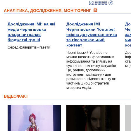
Всі новини
АНАЛІТИКА, ДОСЛІДЖЕННЯ, МОНІТОРИНГ
Дослідження ІМІ: на які
Дослідження ІМІ
До
медіа чернігівська
Чернігівський Youtube:
Че
влада витрачає
якісна документалістика
за
бюджетні гроші
та гіперлокальний
чи
контент
ко
Серед фаворитів - газети
Чернігівський Youtube не
Дос
можна назвати флагманом в
інф
інформування та впливу на
ста
суспільно-політичну ситуацію.
мед
Це, радше, допоміжний
інструмент, майданчик для
розміщення відеоконтенту як
частина ширшої стратегії
місцевих медіа.
ВІДЕОФАКТ