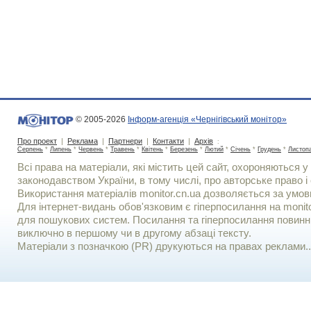
© 2005-2026
Інформ-агенція «Чернігівський монітор»
Про проект
|
Реклама
|
Партнери
|
Контакти
|
Архів
:
Серпень
*
Липень
*
Червень
*
Травень
*
Квітень
*
Березень
*
Лютий
*
Січень
*
Грудень
*
Листоп
Всі права на матеріали, які містить цей сайт, охороняються у 
законодавством України, в тому числі, про авторське право і 
Використання матерiалiв monitor.cn.ua дозволяється за умов
Для iнтернет-видань обов'язковим є гiперпосилання на monito
для пошукових систем. Посилання та гіперпосилання повинні
виключно в першому чи в другому абзаці тексту.
Матеріали з позначкою (PR) друкуються на правах реклами..