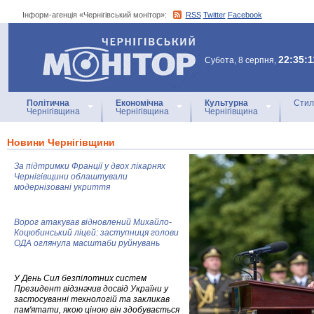
Інформ-агенція «Чернігівський монітор»:
RSS
Twitter
Facebook
Інформ-агенція
«Чернігівський монітор»
22:35:1
Субота, 8 серпня,
Політична
Економічна
Культурна
Стил
Чернігівщина
Чернігівщина
Чернігівщина
Новини Чернігівщини
За підтримки Франції у двох лікарнях
Чернігівщини облаштували
модернізовані укриття
Ворог атакував відновлений Михайло-
Коцюбинський ліцей: заступниця голови
ОДА оглянула масштаби руйнувань
У День Сил безпілотних систем
Президент відзначив досвід України у
застосуванні технологій та закликав
пам'ятати, якою ціною він здобувається