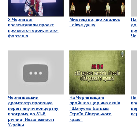
У Чернігові
Мистецтво, що хвилює
Па
презентували проєкт
і лікує душу
до
про місто-герой, місто-
пр
фортецю
Че
Чернігівський
На Чернігівщині
Ля
драмтеатр пропонує
пройшла щорічна акція
пр
переглянути концертну
"Шануємо батьків
ве
програму до 31-й
Героїв Сіверського
пе
річниці Незалежності
краю"
України