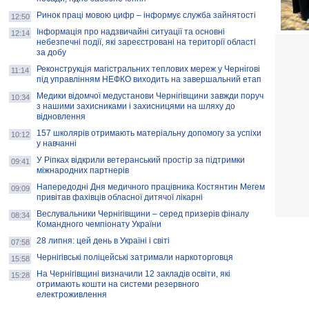
Ринок праці мовою цифр – інформує служба зайнятості
12:50
Інформація про надзвичайні ситуації та основні
12:14
небезпечні події, які зареєстровані на території області
за добу
Реконструкція магістральних теплових мереж у Чернігові
11:14
під управлінням НЕФКО виходить на завершальний етап
Медики відомчої медустанови Чернігівщини завжди поруч
10:34
з нашими захисниками і захисницями на шляху до
відновлення
157 школярів отримають матеріальну допомогу за успіхи
10:12
у навчанні
У Ріпках відкрили ветеранський простір за підтримки
09:41
міжнародних партнерів
Напередодні Дня медичного працівника Костянтин Мегем
09:09
привітав фахівців обласної дитячої лікарні
Веслувальники Чернігівщини – серед призерів фіналу
08:34
Командного чемпіонату України
28 липня: цей день в Україні і світі
07:58
Чернігівські поліцейські затримали наркоторговця
15:58
На Чернігівщині визначили 12 закладів освіти, які
15:28
отримають кошти на системи резервного
електроживлення