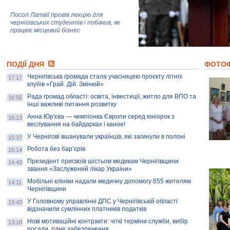
Посол Латвії провів лекцію для
чернігівських студентів і побачив, як
працює місцевий бізнес
Митці та жителі Чернігова створили
ПОДІЇ ДНЯ
колекцію про війну, емоції та тварин
ФОТО
Чернігівська громада стала учасницею проєкту літніх
17:17
клубів «Грай. Дій. Змінюй»
Рада громад області: освіта, інвестиції, житло для ВПО та
AB InBev Efes Україна підтримала
16:55
інші важливі питання розвитку
навчальний проєкт "Молодіжна бізнес-
школа", спрямований на розвиток
Анна Юр'єва — чемпіонка Європи серед юніорок з
16:13
підприємництва у Чернігівській області
веслування на байдарках і каное!
У Чернігові вшанували українців, які загинули в полоні
15:37
Золота тварина: видання Forbes
написало про чернігівця Патрона: хто і
Робота без бар’єрів
15:14
скільки на ньому заробляє? І куди
витрачають?
Президент присвоїв шістьом медикам Чернігівщини
14:43
звання «Заслужений лікар України»
Мобільні клініки надали медичну допомогу 655 жителям
14:11
Чернігівщини
У Головному управлінні ДПС у Чернігівській області
13:43
відзначили сумлінних платників податків
Нові мотиваційні контракти: чіткі терміни служби, вибір
13:18
посади, гідне забезпечення