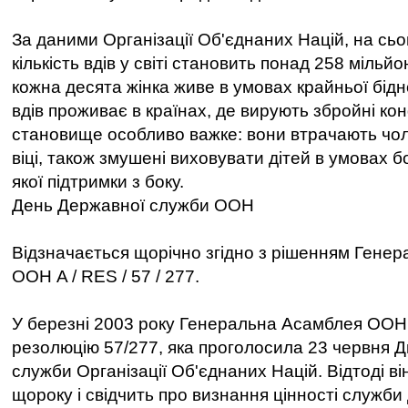
За даними Організації Об'єднаних Націй, на сьо
кількість вдів у світі становить понад 258 мільйо
кожна десята жінка живе в умовах крайньої бідн
вдів проживає в країнах, де вирують збройні кон
становище особливо важке: вони втрачають чол
віці, також змушені виховувати дітей в умовах бо
якої підтримки з боку.
День Державної служби ООН
Відзначається щорічно згідно з рішенням Генер
ООН A / RES / 57 / 277.
У березні 2003 року Генеральна Асамблея ООН
резолюцію 57/277, яка проголосила 23 червня 
служби Організації Об'єднаних Націй. Відтоді ві
щороку і свідчить про визнання цінності служби 