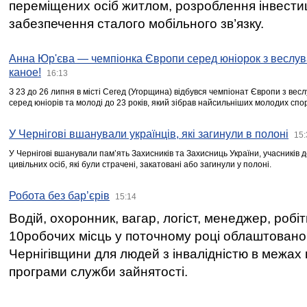
переміщених осіб житлом, розроблення інвестиц
забезпечення сталого мобільного зв’язку.
Анна Юр'єва — чемпіонка Європи серед юніорок з веслув
каное!
16:13
З 23 до 26 липня в місті Сегед (Угорщина) відбувся чемпіонат Європи з вес
серед юніорів та молоді до 23 років, який зібрав найсильніших молодих спо
У Чернігові вшанували українців, які загинули в полоні
15:
У Чернігові вшанували пам’ять Захисників та Захисниць України, учасників
цивільних осіб, які були страчені, закатовані або загинули у полоні.
Робота без бар’єрів
15:14
Водій, охоронник, вагар, логіст, менеджер, робі
10робочих місць у поточному році облаштован
Чернігівщини для людей з інвалідністю в межах
програми служби зайнятості.