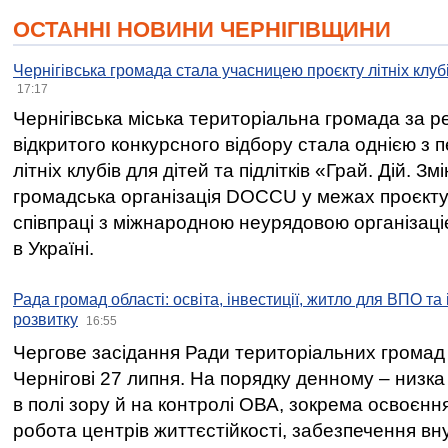
ОСТАННІ НОВИНИ ЧЕРНІГІВЩИНИ
Чернігівська громада стала учасницею проєкту літніх клуб
17:17
Чернігівська міська територіальна громада за 
відкритого конкурсного відбору стала однією з
літніх клубів для дітей та підлітків «Грай. Дій. З
громадська організація DOCCU у межах проєкту 
співпраці з міжнародною неурядовою організаціє
в Україні.
Рада громад області: освіта, інвестиції, житло для ВПО та
розвитку
16:55
Чергове засідання Ради територіальних громад 
Чернігові 27 липня. На порядку денному – низка
в полі зору й на контролі ОВА, зокрема освоєння
робота центрів життєстійкості, забезпечення вн