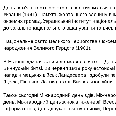
День пам'яті жертв розстрілів політичних в'язнів
України (1941). Пам'ять жертв цього злочину вш
окремих громад. Український інститут національ
до загальнонаціонального вшанування та висвіт
Національне свято Великого Герцогства Люксем
народження Великого Герцога (1961).
В Естонії відзначається державне свято — День
Виннуській битві. 23 червня 1919 року естонські
напад німецьких військ Ландесвера і здобули пе
(Цесіс, Північна Латвія) в ході Визвольної війни.
Також сьогодні Міжнародний день вдів, Міжнар
день, Міжнародний день жінок в інженерії, Всесв
інформаторів, День друкарської машинки, Пере