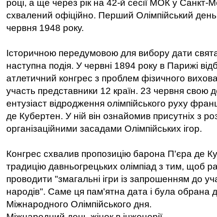
році, а ще через рік на 42-й сесії МОК у Санкт-М
схвалений офіційно. Перший Олімпійський день
червня 1948 року.
Історичною передумовою для вибору дати свят
наступна подія. У червні 1894 року в Парижі ві
атлетичний конгрес з проблем фізичного вихова
участь представники 12 країн. 23 червня свою 
ентузіаст відродження олімпійського руху фран
де Кубертен. У ній він ознайомив присутніх з 
організаційними засадами Олімпійських ігор.
Конгрес схвалив пропозицію барона П'єра де К
традицію давньогрецьких олімпіад з тим, щоб р
проводити "змагальні ігри із запрошенням до уча
народів". Саме ця пам'ятна дата і була обрана 
Міжнародного Олімпійського дня.
Міжнародний день жінок в інженерії