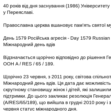
40 років від дня заснування (1986) Університет
у Переяславі.
Православна церква вшановує пам'ять святої м
День 1579 Російська агресія - Day 1579 Russian
Міжнародний день вдів
Відзначається щорічно відповідно до рішення Г
ООН A / RES / 65 / 189.
Щорічно 23 червня, з 2011 року, світова спільно
Міжнародний день вдів. Ця дата дає можливість
скрутному становищу жінок і дітей, які залишили
підтримки. До цього закликає резолюція Генер
(A/RES/65/189), що вийшла в грудні 2010 року і 
червня статус міжнародного дня.