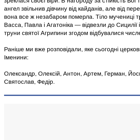
зреклася своєї віри. В нагороду за стійкість Бог
ангел звільнив дівчину від кайданів, але від пе
вона все ж незабаром померла. Тіло мучениці 
Васса, Павла і Агатоніка — відвезли до Сицилії 
труни святої Агрипини згодом відбувалися числе
Раніше ми вже розповідали, яке сьогодні церков
Іменини:
Олександр, Олексій, Антон, Артем, Герман, Йос
Святослав, Федір.