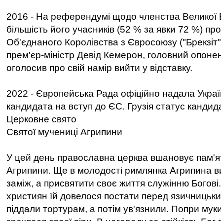
2016 - На референдумі щодо членства Великої 
більшість його учасників (52 % за явки 72 %) пр
Об'єднаного Королівства з Євросоюзу ("Брекзіт"
прем'єр-міністр Девід Кемерон, головний опонент
оголосив про свій намір вийти у відставку.
2022 - Європейська Рада офіційно надала Украї
кандидата на вступ до ЄС. Грузія статус кандид
Церковне свято
Святої мучениці Агрипини
У цей день православна церква вшановує пам'ят
Агрипини. Ще в молодості римлянка Агрипина в
заміж, а присвятити своє життя служінню Богові.
християн їй довелося постати перед язичницьким
піддали тортурам, а потім ув'язнили. Попри мук