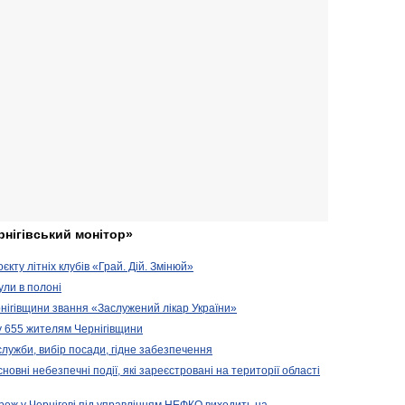
рнігівський монітор»
кту літніх клубів «Грай. Дій. Змінюй»
ули в полоні
нігівщини звання «Заслужений лікар України»
у 655 жителям Чернігівщини
 служби, вибір посади, гідне забезпечення
новні небезпечні події, які зареєстровані на території області