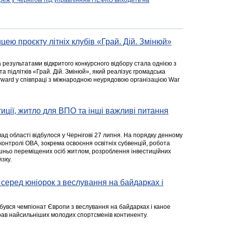
реж у Чернігові під управлінням НЕФКО виходить на
цею проєкту літніх клубів «Грай. Дій. Змінюй»
а результатами відкритого конкурсного відбору стала однією з
та підлітків «Грай. Дій. Змінюй», який реалізує громадська
rward у співпраці з міжнародною неурядовою організацією War
стиції, житло для ВПО та інші важливі питання
ад області відбулося у Чернігові 27 липня. На порядку денному
 контролі ОВА, зокрема освоєння освітніх субвенцій, робота
ішньо переміщених осіб житлом, розроблення інвестиційних
зку.
серед юніорок з веслування на байдарках і
ідбувся чемпіонат Європи з веслування на байдарках і каное
ібрав найсильніших молодих спортсменів континенту.