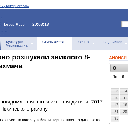
RSS
Twitter
Facebook
20:08:13
Четвер, 6 серпня,
Культурна
Стиль життя
Освіта
Відпочинок
Чернігівщина
вно розшукали зниклого 8-
АНОНСИ 
Бахмача
Пн
Вт
3
4
10
11
о повідомлення про зникнення дитини, 2017
17
18
 Ніжинського району
24
25
31
 хлопчика та повернули його матері. На щастя, з дитиною все