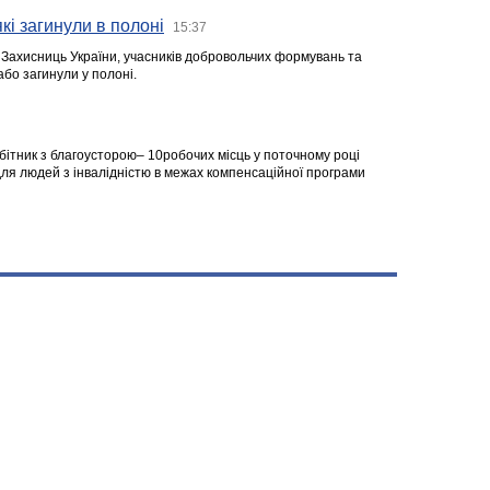
кі загинули в полоні
15:37
а Захисниць України, учасників добровольчих формувань та
 або загинули у полоні.
робітник з благоусторою– 10робочих місць у поточному році
я людей з інвалідністю в межах компенсаційної програми