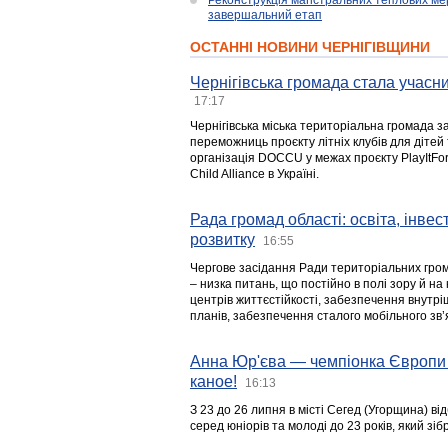
Реконструкція магістральних теплових ме
завершальний етап
ОСТАННІ НОВИНИ ЧЕРНІГІВЩИНИ
Чернігівська громада стала учасни
17:17
Чернігівська міська територіальна громада з
переможниць проєкту літніх клубів для дітей 
організація DOCCU у межах проєкту PlayItFo
Child Alliance в Україні.
Рада громад області: освіта, інве
розвитку
16:55
Чергове засідання Ради територіальних гром
– низка питань, що постійно в полі зору й на
центрів життєстійкості, забезпечення внутр
планів, забезпечення сталого мобільного зв’я
Анна Юр'єва — чемпіонка Європи 
каное!
16:13
З 23 до 26 липня в місті Сегед (Угорщина) в
серед юніорів та молоді до 23 років, який з