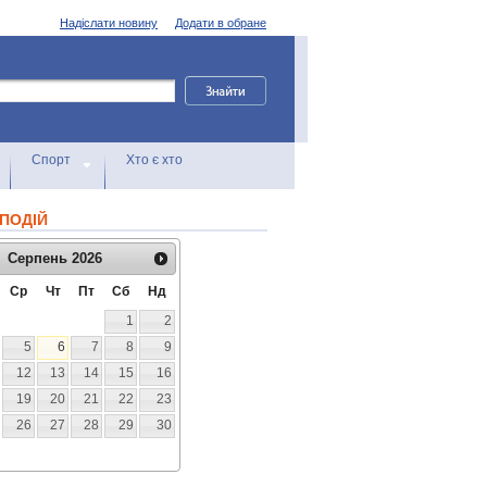
Надіслати новину
Додати в обране
Спорт
Хто є хто
ПОДІЙ
Серпень
2026
Ср
Чт
Пт
Сб
Нд
1
2
5
6
7
8
9
12
13
14
15
16
19
20
21
22
23
26
27
28
29
30