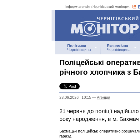
Інформ-агенція «Чернігівський монітор»:
Інформ-агенція
«Чернігівський монітор»
Політична
Економічна
Чернігівщина
Чернігівщина
Поліцейські операти
річного хлопчика з 
23.06.2026 10:15
—
Агенцiя
21 червня до поліції надійшл
року народження, в м. Бахмач
Бахмацькі поліцейські оперативно розшукали
гаразд.