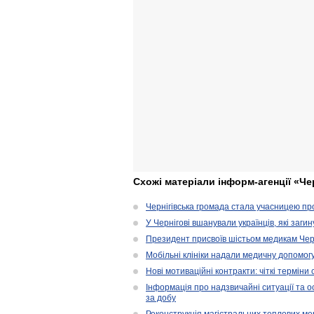
Схожі матеріали інформ-агенції «Че
Чернігівська громада стала учасницею проє
У Чернігові вшанували українців, які загин
Президент присвоїв шістьом медикам Чер
Мобільні клініки надали медичну допомог
Нові мотиваційні контракти: чіткі терміни
Інформація про надзвичайні ситуації та ос
за добу