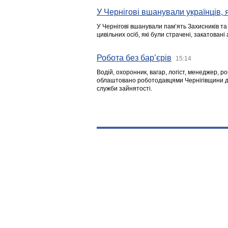
У Чернігові вшанували українців, я
У Чернігові вшанували пам’ять Захисників т
цивільних осіб, які були страчені, закатовані
Робота без бар’єрів
15:14
Водій, охоронник, вагар, логіст, менеджер, 
облаштовано роботодавцями Чернігівщини дл
служби зайнятості.