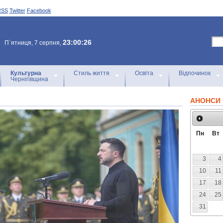
RSS
Twitter
Facebook
23:00:26
П`ятниця, 7 серпня,
Культурна
Стиль життя
Освіта
Відпочинок
Чернігівщина
АНОНСИ 
Пн
Вт
3
4
10
11
17
18
24
25
31