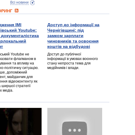
Всі новини
ТОРИНГ
дження ІМІ
Доступ до інформації на
гівський Youtube:
Чернігівщині: під
а документалістика
замком зарплати
перлокальний
чиновників та освоєння
нт
коштів на відбудові
вський Youtube не
Доступ до публічної
назвати флагманом в
інформації в умовах воєнного
ування та впливу на
стану непроста тема для
но-політичну ситуацію.
медійників і влади.
дше, допоміжний
ент, майданчик для
ння відеоконтенту як
 ширшої стратегії
х медіа.