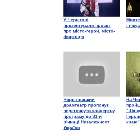
У Чернігові
Мисте
презентували проєкт
і ліку
про місто-герой, місто-
фортецю
Чернігівський
На Че
драмтеатр пропонує
пройш
переглянути концертну
"Шану
програму до 31-й
Герої
річниці Незалежності
краю"
України