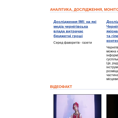
АНАЛІТИКА, ДОСЛІДЖЕННЯ, МОНІ
Дослідження ІМІ: на які
Дослі
медіа чернігівська
Черні
влада витрачає
якісн
бюджетні гроші
та гі
конте
Серед фаворитів - газети
Чернігі
можна 
інформ
суспіль
Це, ра
інструм
розміще
частина
місцеви
ВІДЕОФАКТ