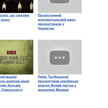
цтво, що хвилює
Патріотичний
є душу
документальний цикл
презентували у
Чернігові
рнігівщині
Ляпіс Трубецькой
ла щорічна акція
презентував українську
ємо батьків
версію Воїнів світла у
в Сіверського
перекладі Жадана