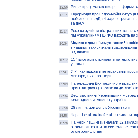
Ринок праці мовою цифр – інформує 
12:50
Інформація про надзвичайні ситуації 
12:14
небезпечні події, які зареєстровані на
за добу
Реконструкція магістральних теплових
11:14
під управлінням НЕФКО виходить на 
Медики відомчої медустанови Чернігі
10:34
з нашими захисниками і захисницями
відновлення
157 школярів отримають матеріальну 
10:12
у навчанні
У Ріпках відкрили ветеранський прост
09:41
міжнародних партнерів
Напередодні Дня медичного працівни
09:09
привітав фахівців обласної дитячої лі
Веслувальники Чернігівщини – серед 
08:34
Командного чемпіонату України
28 липня: цей день в Україні і світі
07:58
Чернігівські поліцейські затримали н
15:58
На Чернігівщині визначили 12 закладів 
15:28
отримають кошти на системи резервн
електроживлення