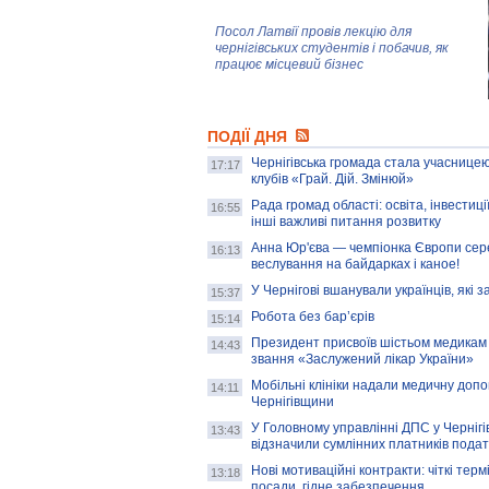
Посол Латвії провів лекцію для
чернігівських студентів і побачив, як
працює місцевий бізнес
Митці та жителі Чернігова створили
ПОДІЇ ДНЯ
колекцію про війну, емоції та тварин
Чернігівська громада стала учасницею
17:17
клубів «Грай. Дій. Змінюй»
Рада громад області: освіта, інвестиц
AB InBev Efes Україна підтримала
16:55
інші важливі питання розвитку
навчальний проєкт "Молодіжна бізнес-
школа", спрямований на розвиток
Анна Юр'єва — чемпіонка Європи сер
16:13
підприємництва у Чернігівській області
веслування на байдарках і каное!
У Чернігові вшанували українців, які з
15:37
Золота тварина: видання Forbes
написало про чернігівця Патрона: хто і
Робота без бар’єрів
15:14
скільки на ньому заробляє? І куди
витрачають?
Президент присвоїв шістьом медикам
14:43
звання «Заслужений лікар України»
Мобільні клініки надали медичну доп
14:11
Чернігівщини
У Головному управлінні ДПС у Чернігів
13:43
відзначили сумлінних платників подат
Нові мотиваційні контракти: чіткі терм
13:18
посади, гідне забезпечення