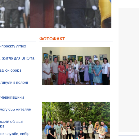
ФОТОФАКТ
 проєкту літніх
ії, житло для ВПО та
ед юніорок з
агинули в полоні
 Чернігівщини
омогу 655 жителям
ській області
ків
іни служби, вибір