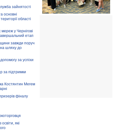
служба зайнятості
та основні
 території області
 мереж у Чернігові
завершальний етап
вщини завжди поруч
 на шляху до
допомогу за успіхи
ір за підтримки
ка Костянтин Мегем
карні
призерів фіналу
аркоторговця
освіти, які
ого