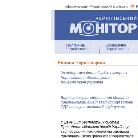
Інформ-агенція «Чернігівський монітор»:
Інформ-агенція
«Чернігівський монітор»
Політична
Економічна
Чернігівщина
Чернігівщина
Новини Чернігівщини
За підтримки Франції у двох лікарнях
Чернігівщини облаштували
модернізовані укриття
Ворог атакував відновлений Михайло-
Коцюбинський ліцей: заступниця голови
ОДА оглянула масштаби руйнувань
У День Сил безпілотних систем
Президент відзначив досвід України у
застосуванні технологій та закликав
пам'ятати, якою ціною він здобувається