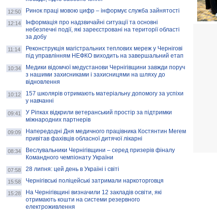
Ринок праці мовою цифр – інформує служба зайнятості
12:50
Інформація про надзвичайні ситуації та основні
12:14
небезпечні події, які зареєстровані на території області
за добу
Реконструкція магістральних теплових мереж у Чернігові
11:14
під управлінням НЕФКО виходить на завершальний етап
Медики відомчої медустанови Чернігівщини завжди поруч
10:34
з нашими захисниками і захисницями на шляху до
відновлення
157 школярів отримають матеріальну допомогу за успіхи
10:12
у навчанні
У Ріпках відкрили ветеранський простір за підтримки
09:41
міжнародних партнерів
Напередодні Дня медичного працівника Костянтин Мегем
09:09
привітав фахівців обласної дитячої лікарні
Веслувальники Чернігівщини – серед призерів фіналу
08:34
Командного чемпіонату України
28 липня: цей день в Україні і світі
07:58
Чернігівські поліцейські затримали наркоторговця
15:58
На Чернігівщині визначили 12 закладів освіти, які
15:28
отримають кошти на системи резервного
електроживлення