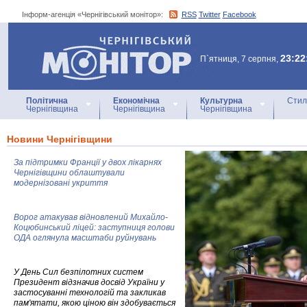
Інформ-агенція «Чернігівський монітор»:
RSS
Twitter
Facebook
Інформ-агенція
«Чернігівський монітор»
23:22
П`ятниця, 7 серпня,
Політична
Економічна
Культурна
Стил
Чернігівщина
Чернігівщина
Чернігівщина
Новини Чернігівщини
За підтримки Франції у двох лікарнях
Чернігівщини облаштували
модернізовані укриття
Ворог атакував відновлений Михайло-
Коцюбинський ліцей: заступниця голови
ОДА оглянула масштаби руйнувань
У День Сил безпілотних систем
Президент відзначив досвід України у
застосуванні технологій та закликав
пам'ятати, якою ціною він здобувається