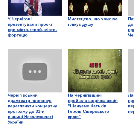
У Чернігові
Мистецтво, що хвилює
Па
презентували проєкт
і лікує душу
до
про місто-герой, місто-
пр
фортецю
Че
Чернігівський
На Чернігівщині
Ля
драмтеатр пропонує
пройшла щорічна акція
пр
переглянути концертну
"Шануємо батьків
ве
програму до 31-й
Героїв Сіверського
пе
річниці Незалежності
краю"
України