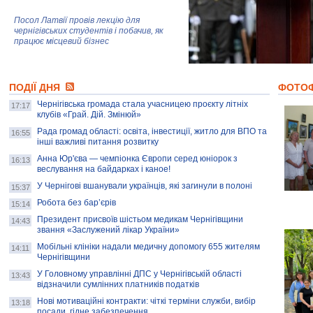
Посол Латвії провів лекцію для
чернігівських студентів і побачив, як
працює місцевий бізнес
Митці та жителі Чернігова створили
ПОДІЇ ДНЯ
колекцію про війну, емоції та тварин
ФОТО
Чернігівська громада стала учасницею проєкту літніх
17:17
клубів «Грай. Дій. Змінюй»
Рада громад області: освіта, інвестиції, житло для ВПО та
AB InBev Efes Україна підтримала
16:55
інші важливі питання розвитку
навчальний проєкт "Молодіжна бізнес-
школа", спрямований на розвиток
Анна Юр'єва — чемпіонка Європи серед юніорок з
16:13
підприємництва у Чернігівській області
веслування на байдарках і каное!
У Чернігові вшанували українців, які загинули в полоні
15:37
Золота тварина: видання Forbes
написало про чернігівця Патрона: хто і
Робота без бар’єрів
15:14
скільки на ньому заробляє? І куди
витрачають?
Президент присвоїв шістьом медикам Чернігівщини
14:43
звання «Заслужений лікар України»
Мобільні клініки надали медичну допомогу 655 жителям
14:11
Чернігівщини
У Головному управлінні ДПС у Чернігівській області
13:43
відзначили сумлінних платників податків
Нові мотиваційні контракти: чіткі терміни служби, вибір
13:18
посади, гідне забезпечення