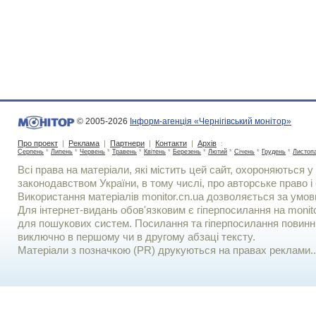
© 2005-2026
Інформ-агенція «Чернігівський монітор»
Про проект
|
Реклама
|
Партнери
|
Контакти
|
Архів
:
Серпень
*
Липень
*
Червень
*
Травень
*
Квітень
*
Березень
*
Лютий
*
Січень
*
Грудень
*
Листоп
Всі права на матеріали, які містить цей сайт, охороняються у 
законодавством України, в тому числі, про авторське право і 
Використання матерiалiв monitor.cn.ua дозволяється за умов
Для iнтернет-видань обов'язковим є гiперпосилання на monito
для пошукових систем. Посилання та гіперпосилання повинні
виключно в першому чи в другому абзаці тексту.
Матеріали з позначкою (PR) друкуються на правах реклами..