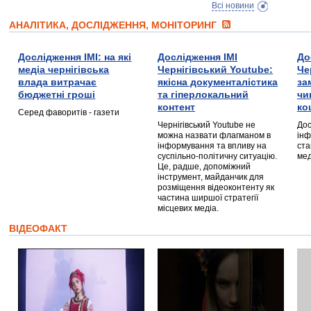
Всі новини
АНАЛІТИКА, ДОСЛІДЖЕННЯ, МОНІТОРИНГ
Дослідження ІМІ: на які
Дослідження ІМІ
До
медіа чернігівська
Чернігівський Youtube:
Че
влада витрачає
якісна документалістика
за
бюджетні гроші
та гіперлокальний
чи
контент
ко
Серед фаворитів - газети
Чернігівський Youtube не
Дос
можна назвати флагманом в
інф
інформування та впливу на
ста
суспільно-політичну ситуацію.
мед
Це, радше, допоміжний
інструмент, майданчик для
розміщення відеоконтенту як
частина ширшої стратегії
місцевих медіа.
ВІДЕОФАКТ