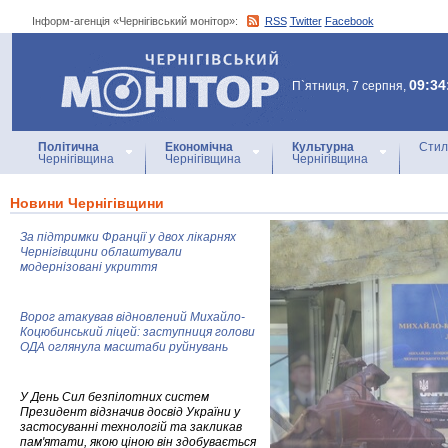
Інформ-агенція «Чернігівський монітор»:
RSS
Twitter
Facebook
Інформ-агенція
«Чернігівський монітор»
09:34
П`ятниця, 7 серпня,
Політична
Економічна
Культурна
Стил
Чернігівщина
Чернігівщина
Чернігівщина
Новини Чернігівщини
За підтримки Франції у двох лікарнях
Чернігівщини облаштували
модернізовані укриття
Ворог атакував відновлений Михайло-
Коцюбинський ліцей: заступниця голови
ОДА оглянула масштаби руйнувань
У День Сил безпілотних систем
Президент відзначив досвід України у
застосуванні технологій та закликав
пам'ятати, якою ціною він здобувається