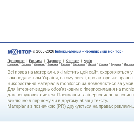
© 2005-2026
Інформ-агенція «Чернігівський монітор»
Про проект
|
Реклама
|
Партнери
|
Контакти
|
Архів
:
Серпень
*
Липень
*
Червень
*
Травень
*
Квітень
*
Березень
*
Лютий
*
Січень
*
Грудень
*
Листоп
Всі права на матеріали, які містить цей сайт, охороняються у 
законодавством України, в тому числі, про авторське право і 
Використання матерiалiв monitor.cn.ua дозволяється за умов
Для iнтернет-видань обов'язковим є гiперпосилання на monito
для пошукових систем. Посилання та гіперпосилання повинні
виключно в першому чи в другому абзаці тексту.
Матеріали з позначкою (PR) друкуються на правах реклами..