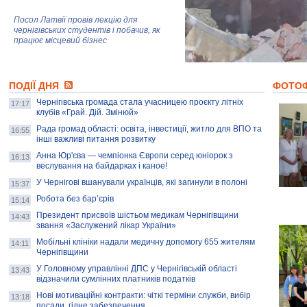
Посол Латвії провів лекцію для
чернігівських студентів і побачив, як
працює місцевий бізнес
Митці та жителі Чернігова створили
ПОДІЇ ДНЯ
колекцію про війну, емоції та тварин
ФОТО
Чернігівська громада стала учасницею проєкту літніх
17:17
клубів «Грай. Дій. Змінюй»
Рада громад області: освіта, інвестиції, житло для ВПО та
AB InBev Efes Україна підтримала
16:55
інші важливі питання розвитку
навчальний проєкт "Молодіжна бізнес-
школа", спрямований на розвиток
Анна Юр'єва — чемпіонка Європи серед юніорок з
16:13
підприємництва у Чернігівській області
веслування на байдарках і каное!
У Чернігові вшанували українців, які загинули в полоні
15:37
Золота тварина: видання Forbes
написало про чернігівця Патрона: хто і
Робота без бар’єрів
15:14
скільки на ньому заробляє? І куди
витрачають?
Президент присвоїв шістьом медикам Чернігівщини
14:43
звання «Заслужений лікар України»
Мобільні клініки надали медичну допомогу 655 жителям
14:11
Чернігівщини
У Головному управлінні ДПС у Чернігівській області
13:43
відзначили сумлінних платників податків
Нові мотиваційні контракти: чіткі терміни служби, вибір
13:18
посади, гідне забезпечення