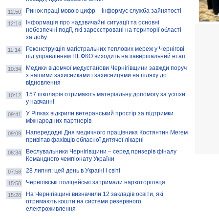
Ринок праці мовою цифр – інформує служба зайнятості
12:50
Інформація про надзвичайні ситуації та основні
12:14
небезпечні події, які зареєстровані на території області
за добу
Реконструкція магістральних теплових мереж у Чернігові
11:14
під управлінням НЕФКО виходить на завершальний етап
Медики відомчої медустанови Чернігівщини завжди поруч
10:34
з нашими захисниками і захисницями на шляху до
відновлення
157 школярів отримають матеріальну допомогу за успіхи
10:12
у навчанні
У Ріпках відкрили ветеранський простір за підтримки
09:41
міжнародних партнерів
Напередодні Дня медичного працівника Костянтин Мегем
09:09
привітав фахівців обласної дитячої лікарні
Веслувальники Чернігівщини – серед призерів фіналу
08:34
Командного чемпіонату України
28 липня: цей день в Україні і світі
07:58
Чернігівські поліцейські затримали наркоторговця
15:58
На Чернігівщині визначили 12 закладів освіти, які
15:28
отримають кошти на системи резервного
електроживлення