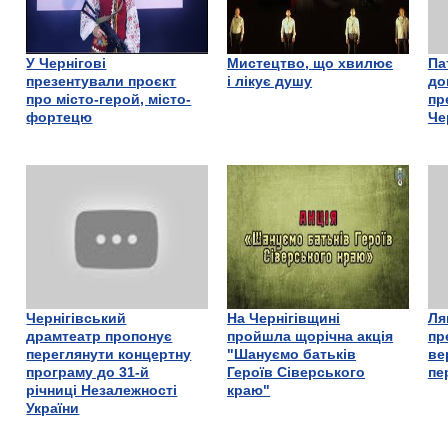
У Чернігові
Мистецтво, що хвилює
Па
презентували проєкт
і лікує душу
до
про місто-герой, місто-
пр
фортецю
Че
Чернігівський
На Чернігівщині
Ля
драмтеатр пропонує
пройшла щорічна акція
пр
переглянути концертну
"Шануємо батьків
ве
програму до 31-й
Героїв Сіверського
пе
річниці Незалежності
краю"
України