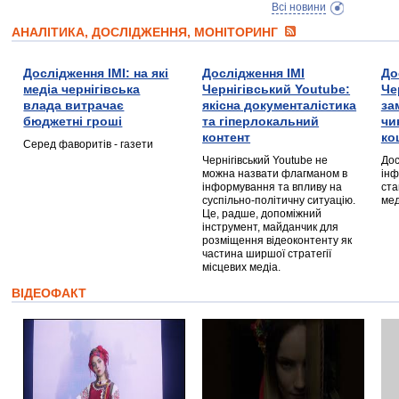
Всі новини
АНАЛІТИКА, ДОСЛІДЖЕННЯ, МОНІТОРИНГ
Дослідження ІМІ: на які
Дослідження ІМІ
До
медіа чернігівська
Чернігівський Youtube:
Че
влада витрачає
якісна документалістика
за
бюджетні гроші
та гіперлокальний
чи
контент
ко
Серед фаворитів - газети
Чернігівський Youtube не
Дос
можна назвати флагманом в
інф
інформування та впливу на
ста
суспільно-політичну ситуацію.
мед
Це, радше, допоміжний
інструмент, майданчик для
розміщення відеоконтенту як
частина ширшої стратегії
місцевих медіа.
ВІДЕОФАКТ