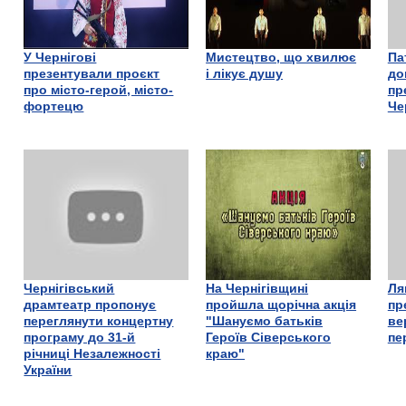
У Чернігові
Мистецтво, що хвилює
Па
презентували проєкт
і лікує душу
до
про місто-герой, місто-
пр
фортецю
Че
Чернігівський
На Чернігівщині
Ля
драмтеатр пропонує
пройшла щорічна акція
пр
переглянути концертну
"Шануємо батьків
ве
програму до 31-й
Героїв Сіверського
пе
річниці Незалежності
краю"
України