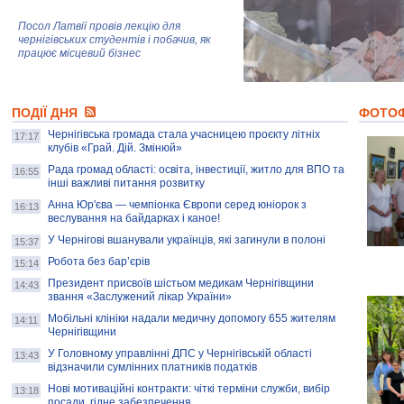
Посол Латвії провів лекцію для
чернігівських студентів і побачив, як
працює місцевий бізнес
Митці та жителі Чернігова створили
ПОДІЇ ДНЯ
колекцію про війну, емоції та тварин
ФОТО
Чернігівська громада стала учасницею проєкту літніх
17:17
клубів «Грай. Дій. Змінюй»
Рада громад області: освіта, інвестиції, житло для ВПО та
AB InBev Efes Україна підтримала
16:55
інші важливі питання розвитку
навчальний проєкт "Молодіжна бізнес-
школа", спрямований на розвиток
Анна Юр'єва — чемпіонка Європи серед юніорок з
16:13
підприємництва у Чернігівській області
веслування на байдарках і каное!
У Чернігові вшанували українців, які загинули в полоні
15:37
Золота тварина: видання Forbes
написало про чернігівця Патрона: хто і
Робота без бар’єрів
15:14
скільки на ньому заробляє? І куди
витрачають?
Президент присвоїв шістьом медикам Чернігівщини
14:43
звання «Заслужений лікар України»
Мобільні клініки надали медичну допомогу 655 жителям
14:11
Чернігівщини
У Головному управлінні ДПС у Чернігівській області
13:43
відзначили сумлінних платників податків
Нові мотиваційні контракти: чіткі терміни служби, вибір
13:18
посади, гідне забезпечення