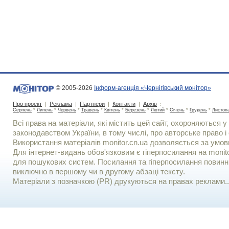
© 2005-2026
Інформ-агенція «Чернігівський монітор»
Про проект
|
Реклама
|
Партнери
|
Контакти
|
Архів
:
Серпень
*
Липень
*
Червень
*
Травень
*
Квітень
*
Березень
*
Лютий
*
Січень
*
Грудень
*
Листоп
Всі права на матеріали, які містить цей сайт, охороняються у 
законодавством України, в тому числі, про авторське право і 
Використання матерiалiв monitor.cn.ua дозволяється за умов
Для iнтернет-видань обов'язковим є гiперпосилання на monito
для пошукових систем. Посилання та гіперпосилання повинні
виключно в першому чи в другому абзаці тексту.
Матеріали з позначкою (PR) друкуються на правах реклами..