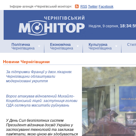
Інформ-агенція «Чернігівський монітор»:
RSS
Twitter
Facebook
Інформ-агенція
«Чернігівський монітор»
18:34:5
Неділя, 9 серпня,
Політична
Економічна
Культурна
Стил
Чернігівщина
Чернігівщина
Чернігівщина
Новини Чернігівщини
За підтримки Франції у двох лікарнях
Чернігівщини облаштували
модернізовані укриття
Ворог атакував відновлений Михайло-
Коцюбинський ліцей: заступниця голови
ОДА оглянула масштаби руйнувань
У День Сил безпілотних систем
Президент відзначив досвід України у
застосуванні технологій та закликав
пам'ятати, якою ціною він здобувається