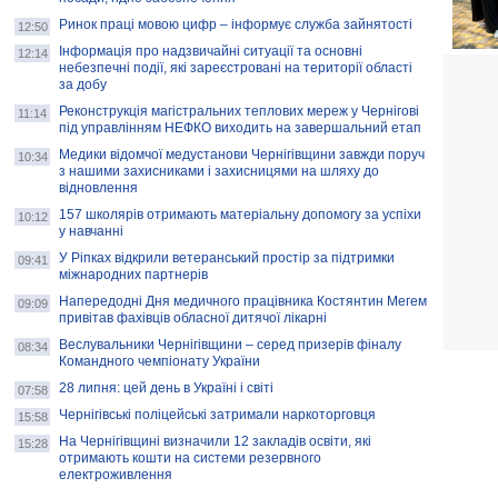
Ринок праці мовою цифр – інформує служба зайнятості
12:50
Інформація про надзвичайні ситуації та основні
12:14
небезпечні події, які зареєстровані на території області
за добу
Реконструкція магістральних теплових мереж у Чернігові
11:14
під управлінням НЕФКО виходить на завершальний етап
Медики відомчої медустанови Чернігівщини завжди поруч
10:34
з нашими захисниками і захисницями на шляху до
відновлення
157 школярів отримають матеріальну допомогу за успіхи
10:12
у навчанні
У Ріпках відкрили ветеранський простір за підтримки
09:41
міжнародних партнерів
Напередодні Дня медичного працівника Костянтин Мегем
09:09
привітав фахівців обласної дитячої лікарні
Веслувальники Чернігівщини – серед призерів фіналу
08:34
Командного чемпіонату України
28 липня: цей день в Україні і світі
07:58
Чернігівські поліцейські затримали наркоторговця
15:58
На Чернігівщині визначили 12 закладів освіти, які
15:28
отримають кошти на системи резервного
електроживлення