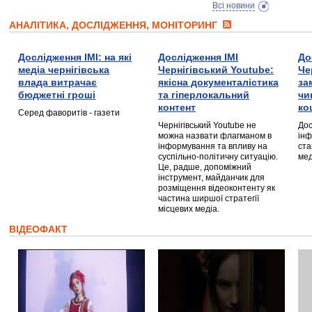
Всі новини
АНАЛІТИКА, ДОСЛІДЖЕННЯ, МОНІТОРИНГ
Дослідження ІМІ: на які
Дослідження ІМІ
До
медіа чернігівська
Чернігівський Youtube:
Че
влада витрачає
якісна документалістика
за
бюджетні гроші
та гіперлокальний
чи
контент
ко
Серед фаворитів - газети
Чернігівський Youtube не
Дос
можна назвати флагманом в
інф
інформування та впливу на
ста
суспільно-політичну ситуацію.
мед
Це, радше, допоміжний
інструмент, майданчик для
розміщення відеоконтенту як
частина ширшої стратегії
місцевих медіа.
ВІДЕОФАКТ