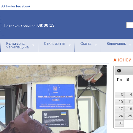
RSS
Twitter
Facebook
08:00:13
П`ятниця, 7 серпня,
Культурна
Стиль життя
Освіта
Відпочинок
Чернігівщина
АНОНСИ 
Пн
Вт
3
4
10
11
17
18
24
25
31