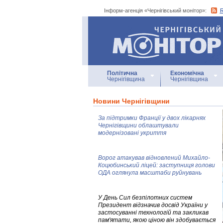
Інформ-агенція «Чернігівський монітор»:
Інформ-агенція
«Чернігівський монітор»
Політична
Економічна
Чернігівщина
Чернігівщина
Новини Чернігівщини
За підтримки Франції у двох лікарнях
Чернігівщини облаштували
модернізовані укриття
Ворог атакував відновлений Михайло-
Коцюбинський ліцей: заступниця голови
ОДА оглянула масштаби руйнувань
У День Сил безпілотних систем
Президент відзначив досвід України у
застосуванні технологій та закликав
пам'ятати, якою ціною він здобувається