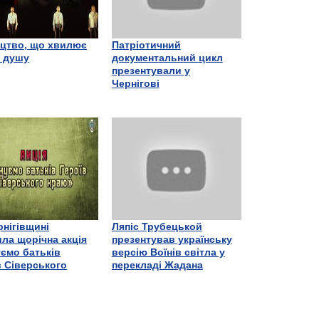
цтво, що хвилює
Патріотичний
є душу
документальний цикл
презентували у
Чернігові
рнігівщині
Ляпіс Трубецькой
ла щорічна акція
презентував українську
ємо батьків
версію Воїнів світла у
в Сіверського
перекладі Жадана