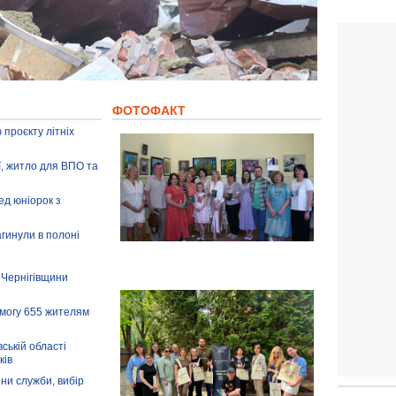
ФОТОФАКТ
 проєкту літніх
ії, житло для ВПО та
ед юніорок з
агинули в полоні
 Чернігівщини
омогу 655 жителям
ській області
ків
іни служби, вибір