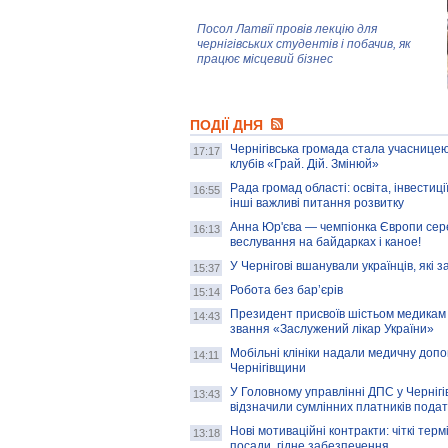
Посол Латвії провів лекцію для
чернігівських студентів і побачив, як
працює місцевий бізнес
Митці та жителі Чернігова створили
ПОДІЇ ДНЯ
колекцію про війну, емоції та тварин
Чернігівська громада стала учасницею
17:17
клубів «Грай. Дій. Змінюй»
Рада громад області: освіта, інвестиц
AB InBev Efes Україна підтримала
16:55
інші важливі питання розвитку
навчальний проєкт "Молодіжна бізнес-
школа", спрямований на розвиток
Анна Юр'єва — чемпіонка Європи сер
16:13
підприємництва у Чернігівській області
веслування на байдарках і каное!
У Чернігові вшанували українців, які з
15:37
Золота тварина: видання Forbes
написало про чернігівця Патрона: хто і
Робота без бар’єрів
15:14
скільки на ньому заробляє? І куди
витрачають?
Президент присвоїв шістьом медикам
14:43
звання «Заслужений лікар України»
Мобільні клініки надали медичну доп
14:11
Чернігівщини
У Головному управлінні ДПС у Чернігів
13:43
відзначили сумлінних платників подат
Нові мотиваційні контракти: чіткі терм
13:18
посади, гідне забезпечення