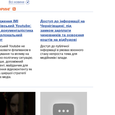
Всі новини
ТОРИНГ
дження ІМІ
Доступ до інформації на
гівський Youtube:
Чернігівщині: під
а документалістика
замком зарплати
перлокальний
чиновників та освоєння
нт
коштів на відбудові
вський Youtube не
Доступ до публічної
назвати флагманом в
інформації в умовах воєнного
ування та впливу на
стану непроста тема для
но-політичну ситуацію.
медійників і влади.
дше, допоміжний
ент, майданчик для
ння відеоконтенту як
 ширшої стратегії
х медіа.