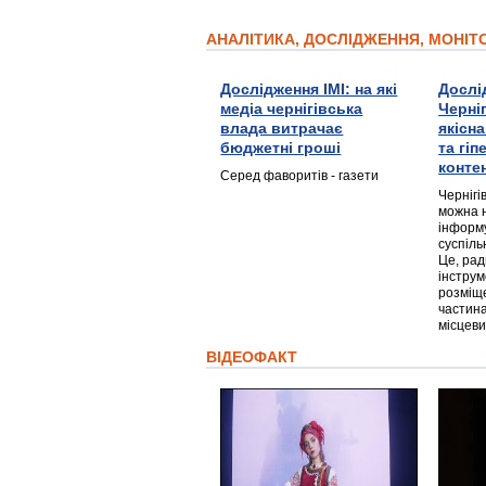
АНАЛІТИКА, ДОСЛІДЖЕННЯ, МОНІ
Дослідження ІМІ: на які
Дослі
медіа чернігівська
Черні
влада витрачає
якісн
бюджетні гроші
та гі
конте
Серед фаворитів - газети
Чернігі
можна 
інформ
суспіль
Це, ра
інструм
розміще
частина
місцеви
ВІДЕОФАКТ