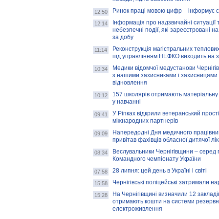
Ринок праці мовою цифр – інформує 
12:50
Інформація про надзвичайні ситуації 
12:14
небезпечні події, які зареєстровані на
за добу
Реконструкція магістральних теплових
11:14
під управлінням НЕФКО виходить на 
Медики відомчої медустанови Чернігі
10:34
з нашими захисниками і захисницями
відновлення
157 школярів отримають матеріальну 
10:12
у навчанні
У Ріпках відкрили ветеранський прост
09:41
міжнародних партнерів
Напередодні Дня медичного працівни
09:09
привітав фахівців обласної дитячої лі
Веслувальники Чернігівщини – серед 
08:34
Командного чемпіонату України
28 липня: цей день в Україні і світі
07:58
Чернігівські поліцейські затримали н
15:58
На Чернігівщині визначили 12 закладів 
15:28
отримають кошти на системи резервн
електроживлення