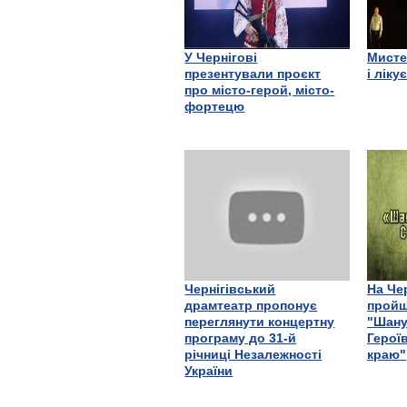
У Чернігові
Мисте
презентували проєкт
і ліку
про місто-герой, місто-
фортецю
Чернігівський
На Че
драмтеатр пропонує
пройш
переглянути концертну
"Шану
програму до 31-й
Герої
річниці Незалежності
краю"
України