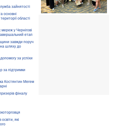
служба зайнятості
та основні
 території області
 мереж у Чернігові
завершальний етап
вщини завжди поруч
 на шляху до
допомогу за успіхи
ір за підтримки
ка Костянтин Мегем
карні
призерів фіналу
аркоторговця
освіти, які
ого