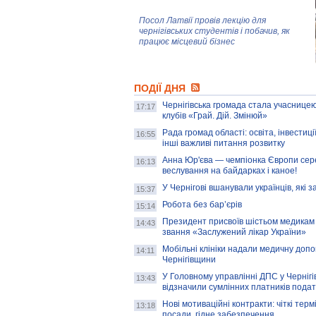
Посол Латвії провів лекцію для
чернігівських студентів і побачив, як
працює місцевий бізнес
Митці та жителі Чернігова створили
ПОДІЇ ДНЯ
колекцію про війну, емоції та тварин
Чернігівська громада стала учасницею
17:17
клубів «Грай. Дій. Змінюй»
Рада громад області: освіта, інвестиц
AB InBev Efes Україна підтримала
16:55
інші важливі питання розвитку
навчальний проєкт "Молодіжна бізнес-
школа", спрямований на розвиток
Анна Юр'єва — чемпіонка Європи сер
16:13
підприємництва у Чернігівській області
веслування на байдарках і каное!
У Чернігові вшанували українців, які з
15:37
Золота тварина: видання Forbes
написало про чернігівця Патрона: хто і
Робота без бар’єрів
15:14
скільки на ньому заробляє? І куди
витрачають?
Президент присвоїв шістьом медикам
14:43
звання «Заслужений лікар України»
Мобільні клініки надали медичну доп
14:11
Чернігівщини
У Головному управлінні ДПС у Чернігів
13:43
відзначили сумлінних платників подат
Нові мотиваційні контракти: чіткі терм
13:18
посади, гідне забезпечення