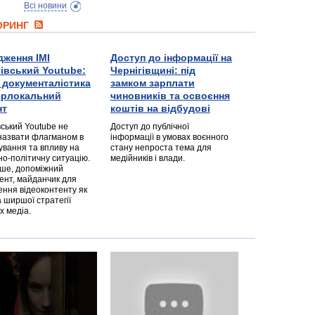
Всі новини
ТОРИНГ
дження ІМІ
Доступ до інформації на
гівський Youtube:
Чернігівщині: під
а документалістика
замком зарплати
перлокальний
чиновників та освоєння
нт
коштів на відбудові
вський Youtube не
Доступ до публічної
назвати флагманом в
інформації в умовах воєнного
ування та впливу на
стану непроста тема для
но-політичну ситуацію.
медійників і влади.
дше, допоміжний
ент, майданчик для
ння відеоконтенту як
 ширшої стратегії
х медіа.