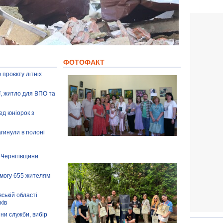
ФОТОФАКТ
 проєкту літніх
ії, житло для ВПО та
ед юніорок з
агинули в полоні
 Чернігівщини
омогу 655 жителям
ській області
ків
іни служби, вибір