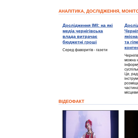
АНАЛІТИКА, ДОСЛІДЖЕННЯ, МОНІ
Дослідження ІМІ: на які
Дослі
медіа чернігівська
Черні
влада витрачає
якісн
бюджетні гроші
та гі
конте
Серед фаворитів - газети
Чернігі
можна 
інформ
суспіль
Це, ра
інструм
розміще
частина
місцеви
ВІДЕОФАКТ