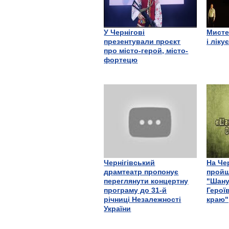
У Чернігові
Мисте
презентували проєкт
і ліку
про місто-герой, місто-
фортецю
Чернігівський
На Че
драмтеатр пропонує
пройш
переглянути концертну
"Шану
програму до 31-й
Герої
річниці Незалежності
краю"
України