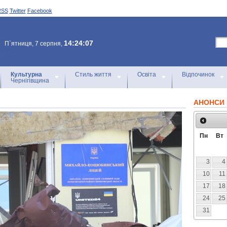
RSS
Twitter
Facebook
14:24:07
П`ятниця, 7 серпня,
Культурна
Стиль життя
Освіта
Відпочинок
Чернігівщина
АНОНСИ 
Пн
Вт
3
4
10
11
17
18
24
25
31