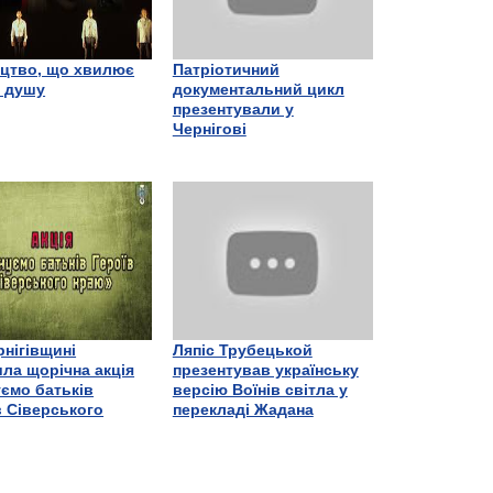
цтво, що хвилює
Патріотичний
є душу
документальний цикл
презентували у
Чернігові
рнігівщині
Ляпіс Трубецькой
ла щорічна акція
презентував українську
ємо батьків
версію Воїнів світла у
в Сіверського
перекладі Жадана