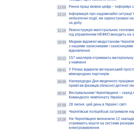
Ринок праці мовою цифр – інформує 
12:50
Інформація про надзвичайні ситуації 
12:14
небезпечні події, які зареєстровані на
за добу
Реконструкція магістральних теплових
11:14
під управлінням НЕФКО виходить на 
Медики відомчої медустанови Чернігі
10:34
з нашими захисниками і захисницями
відновлення
157 школярів отримають матеріальну 
10:12
у навчанні
У Ріпках відкрили ветеранський прост
09:41
міжнародних партнерів
Напередодні Дня медичного працівни
09:09
привітав фахівців обласної дитячої лі
Веслувальники Чернігівщини – серед 
08:34
Командного чемпіонату України
28 липня: цей день в Україні і світі
07:58
Чернігівські поліцейські затримали н
15:58
На Чернігівщині визначили 12 закладів 
15:28
отримають кошти на системи резервн
електроживлення