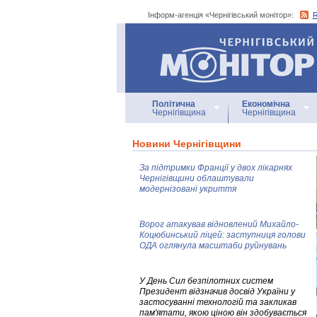
Інформ-агенція «Чернігівський монітор»:
Інформ-агенція
«Чернігівський монітор»
Політична
Економічна
Чернігівщина
Чернігівщина
Новини Чернігівщини
За підтримки Франції у двох лікарнях
Чернігівщини облаштували
модернізовані укриття
Ворог атакував відновлений Михайло-
Коцюбинський ліцей: заступниця голови
ОДА оглянула масштаби руйнувань
У День Сил безпілотних систем
Президент відзначив досвід України у
застосуванні технологій та закликав
пам'ятати, якою ціною він здобувається