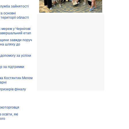
служба зайнятості
та основні
 території області
 мереж у Чернігові
завершальний етап
вщини завжди поруч
 на шляху до
допомогу за успіхи
ір за підтримки
ка Костянтин Мегем
карні
призерів фіналу
аркоторговця
освіти, які
ого