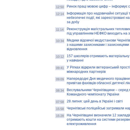
Ринок праці мовою цифр – інформує 
12:50
Інформація про надзвичайні ситуації 
12:14
небезпечні події, які зареєстровані на
за добу
Реконструкція магістральних теплових
11:14
під управлінням НЕФКО виходить на 
Медики відомчої медустанови Чернігі
10:34
з нашими захисниками і захисницями
відновлення
157 школярів отримають матеріальну 
10:12
у навчанні
У Ріпках відкрили ветеранський прост
09:41
міжнародних партнерів
Напередодні Дня медичного працівни
09:09
привітав фахівців обласної дитячої лі
Веслувальники Чернігівщини – серед 
08:34
Командного чемпіонату України
28 липня: цей день в Україні і світі
07:58
Чернігівські поліцейські затримали н
15:58
На Чернігівщині визначили 12 закладів 
15:28
отримають кошти на системи резервн
електроживлення