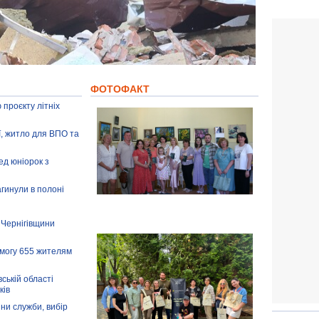
ФОТОФАКТ
 проєкту літніх
ії, житло для ВПО та
ед юніорок з
агинули в полоні
 Чернігівщини
омогу 655 жителям
ській області
ків
іни служби, вибір