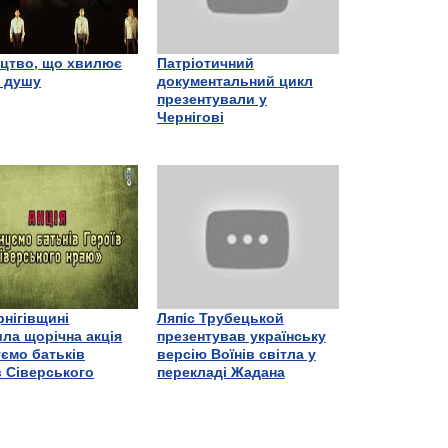
цтво, що хвилює
Патріотичний
є душу
документальний цикл
презентували у
Чернігові
рнігівщині
Ляпіс Трубецькой
ла щорічна акція
презентував українську
ємо батьків
версію Воїнів світла у
в Сіверського
перекладі Жадана