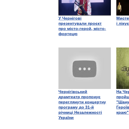
У Чернігові
Мисте
презентували проєкт
і ліку
про місто-герой, місто-
фортецю
Чернігівський
На Че
драмтеатр пропонує
пройш
переглянути концертну
"Шану
програму до 31-й
Герої
річниці Незалежності
краю"
України