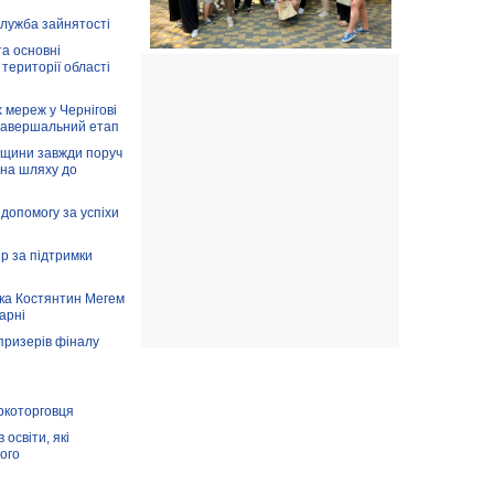
служба зайнятості
та основні
 території області
 мереж у Чернігові
завершальний етап
вщини завжди поруч
 на шляху до
допомогу за успіхи
ір за підтримки
ка Костянтин Мегем
карні
призерів фіналу
аркоторговця
освіти, які
ого