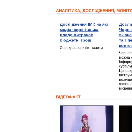
АНАЛІТИКА, ДОСЛІДЖЕННЯ, МОНІ
Дослідження ІМІ: на які
Дослі
медіа чернігівська
Черні
влада витрачає
якісн
бюджетні гроші
та гі
конте
Серед фаворитів - газети
Чернігі
можна 
інформ
суспіль
Це, ра
інструм
розміще
частина
місцеви
ВІДЕОФАКТ