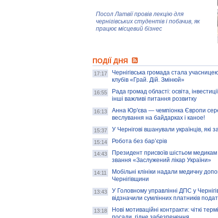
Посол Латвії провів лекцію для
чернігівських студентів і побачив, як
працює місцевий бізнес
Митці та жителі Чернігова створили
ПОДІЇ ДНЯ
колекцію про війну, емоції та тварин
Чернігівська громада стала учасницею
17:17
клубів «Грай. Дій. Змінюй»
Рада громад області: освіта, інвестиц
AB InBev Efes Україна підтримала
16:55
інші важливі питання розвитку
навчальний проєкт "Молодіжна бізнес-
школа", спрямований на розвиток
Анна Юр'єва — чемпіонка Європи сер
16:13
підприємництва у Чернігівській області
веслування на байдарках і каное!
У Чернігові вшанували українців, які з
15:37
Золота тварина: видання Forbes
написало про чернігівця Патрона: хто і
Робота без бар’єрів
15:14
скільки на ньому заробляє? І куди
витрачають?
Президент присвоїв шістьом медикам
14:43
звання «Заслужений лікар України»
Мобільні клініки надали медичну доп
14:11
Чернігівщини
У Головному управлінні ДПС у Чернігів
13:43
відзначили сумлінних платників подат
Нові мотиваційні контракти: чіткі терм
13:18
посади, гідне забезпечення