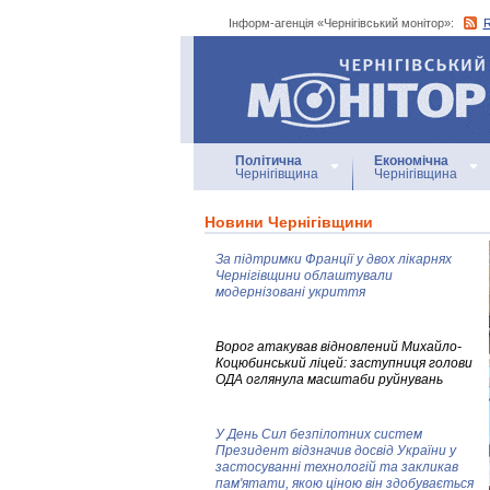
Інформ-агенція «Чернігівський монітор»:
Інформ-агенція
«Чернігівський монітор»
Політична
Економічна
Чернігівщина
Чернігівщина
Новини Чернігівщини
За підтримки Франції у двох лікарнях
Чернігівщини облаштували
модернізовані укриття
Ворог атакував відновлений Михайло-
Коцюбинський ліцей: заступниця голови
ОДА оглянула масштаби руйнувань
У День Сил безпілотних систем
Президент відзначив досвід України у
застосуванні технологій та закликав
пам'ятати, якою ціною він здобувається