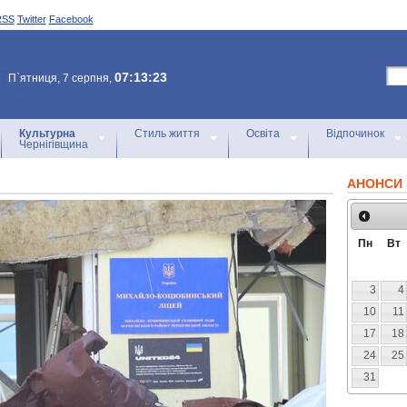
RSS
Twitter
Facebook
07:13:23
П`ятниця, 7 серпня,
Культурна
Стиль життя
Освіта
Відпочинок
Чернігівщина
АНОНСИ 
Пн
Вт
3
4
10
11
17
18
24
25
31