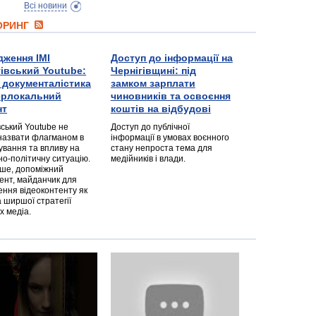
Всі новини
ТОРИНГ
дження ІМІ
Доступ до інформації на
гівський Youtube:
Чернігівщині: під
а документалістика
замком зарплати
перлокальний
чиновників та освоєння
нт
коштів на відбудові
вський Youtube не
Доступ до публічної
назвати флагманом в
інформації в умовах воєнного
ування та впливу на
стану непроста тема для
но-політичну ситуацію.
медійників і влади.
дше, допоміжний
ент, майданчик для
ння відеоконтенту як
 ширшої стратегії
х медіа.