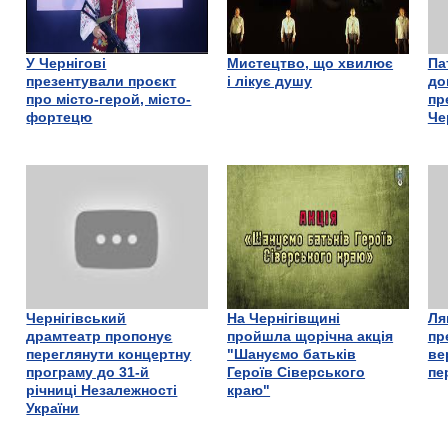
У Чернігові
Мистецтво, що хвилює
Па
презентували проєкт
і лікує душу
до
про місто-герой, місто-
пр
фортецю
Че
Чернігівський
На Чернігівщині
Ля
драмтеатр пропонує
пройшла щорічна акція
пр
переглянути концертну
"Шануємо батьків
ве
програму до 31-й
Героїв Сіверського
пе
річниці Незалежності
краю"
України