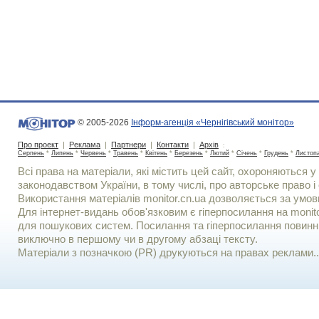
© 2005-2026
Інформ-агенція «Чернігівський монітор»
Про проект
|
Реклама
|
Партнери
|
Контакти
|
Архів
:
Серпень
*
Липень
*
Червень
*
Травень
*
Квітень
*
Березень
*
Лютий
*
Січень
*
Грудень
*
Листоп
Всі права на матеріали, які містить цей сайт, охороняються у 
законодавством України, в тому числі, про авторське право і 
Використання матерiалiв monitor.cn.ua дозволяється за умов
Для iнтернет-видань обов'язковим є гiперпосилання на monito
для пошукових систем. Посилання та гіперпосилання повинні
виключно в першому чи в другому абзаці тексту.
Матеріали з позначкою (PR) друкуються на правах реклами..