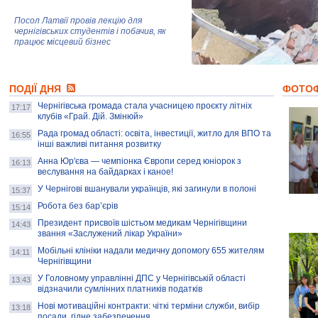
Посол Латвії провів лекцію для
чернігівських студентів і побачив, як
працює місцевий бізнес
Митці та жителі Чернігова створили
ПОДІЇ ДНЯ
колекцію про війну, емоції та тварин
ФОТО
Чернігівська громада стала учасницею проєкту літніх
17:17
клубів «Грай. Дій. Змінюй»
Рада громад області: освіта, інвестиції, житло для ВПО та
AB InBev Efes Україна підтримала
16:55
інші важливі питання розвитку
навчальний проєкт "Молодіжна бізнес-
школа", спрямований на розвиток
Анна Юр'єва — чемпіонка Європи серед юніорок з
16:13
підприємництва у Чернігівській області
веслування на байдарках і каное!
У Чернігові вшанували українців, які загинули в полоні
15:37
Золота тварина: видання Forbes
написало про чернігівця Патрона: хто і
Робота без бар’єрів
15:14
скільки на ньому заробляє? І куди
витрачають?
Президент присвоїв шістьом медикам Чернігівщини
14:43
звання «Заслужений лікар України»
Мобільні клініки надали медичну допомогу 655 жителям
14:11
Чернігівщини
У Головному управлінні ДПС у Чернігівській області
13:43
відзначили сумлінних платників податків
Нові мотиваційні контракти: чіткі терміни служби, вибір
13:18
посади, гідне забезпечення