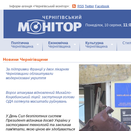
Інформ-агенція «Чернігівський монітор»:
RSS
Twitter
Facebook
Інформ-агенція
«Чернігівський монітор»
11:
Понеділок, 10 серпня,
Політична
Економічна
Культурна
Стил
Чернігівщина
Чернігівщина
Чернігівщина
Новини Чернігівщини
За підтримки Франції у двох лікарнях
Чернігівщини облаштували
модернізовані укриття
Ворог атакував відновлений Михайло-
Коцюбинський ліцей: заступниця голови
ОДА оглянула масштаби руйнувань
У День Сил безпілотних систем
Президент відзначив досвід України у
застосуванні технологій та закликав
пам'ятати, якою ціною він здобувається