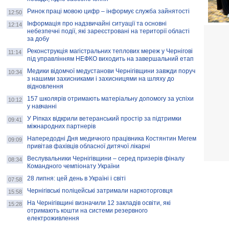
Ринок праці мовою цифр – інформує служба зайнятості
12:50
Інформація про надзвичайні ситуації та основні
12:14
небезпечні події, які зареєстровані на території області
за добу
Реконструкція магістральних теплових мереж у Чернігові
11:14
під управлінням НЕФКО виходить на завершальний етап
Медики відомчої медустанови Чернігівщини завжди поруч
10:34
з нашими захисниками і захисницями на шляху до
відновлення
157 школярів отримають матеріальну допомогу за успіхи
10:12
у навчанні
У Ріпках відкрили ветеранський простір за підтримки
09:41
міжнародних партнерів
Напередодні Дня медичного працівника Костянтин Мегем
09:09
привітав фахівців обласної дитячої лікарні
Веслувальники Чернігівщини – серед призерів фіналу
08:34
Командного чемпіонату України
28 липня: цей день в Україні і світі
07:58
Чернігівські поліцейські затримали наркоторговця
15:58
На Чернігівщині визначили 12 закладів освіти, які
15:28
отримають кошти на системи резервного
електроживлення