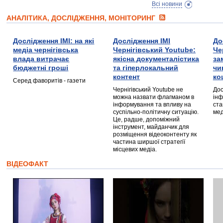
Всі новини
АНАЛІТИКА, ДОСЛІДЖЕННЯ, МОНІТОРИНГ
Дослідження ІМІ: на які
Дослідження ІМІ
До
медіа чернігівська
Чернігівський Youtube:
Че
влада витрачає
якісна документалістика
за
бюджетні гроші
та гіперлокальний
чи
контент
ко
Серед фаворитів - газети
Чернігівський Youtube не
Дос
можна назвати флагманом в
інф
інформування та впливу на
ста
суспільно-політичну ситуацію.
мед
Це, радше, допоміжний
інструмент, майданчик для
розміщення відеоконтенту як
частина ширшої стратегії
місцевих медіа.
ВІДЕОФАКТ