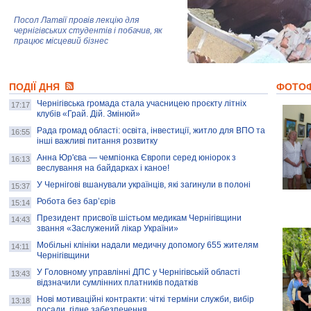
Посол Латвії провів лекцію для
чернігівських студентів і побачив, як
працює місцевий бізнес
Митці та жителі Чернігова створили
ПОДІЇ ДНЯ
колекцію про війну, емоції та тварин
ФОТО
Чернігівська громада стала учасницею проєкту літніх
17:17
клубів «Грай. Дій. Змінюй»
Рада громад області: освіта, інвестиції, житло для ВПО та
AB InBev Efes Україна підтримала
16:55
інші важливі питання розвитку
навчальний проєкт "Молодіжна бізнес-
школа", спрямований на розвиток
Анна Юр'єва — чемпіонка Європи серед юніорок з
16:13
підприємництва у Чернігівській області
веслування на байдарках і каное!
У Чернігові вшанували українців, які загинули в полоні
15:37
Золота тварина: видання Forbes
написало про чернігівця Патрона: хто і
Робота без бар’єрів
15:14
скільки на ньому заробляє? І куди
витрачають?
Президент присвоїв шістьом медикам Чернігівщини
14:43
звання «Заслужений лікар України»
Мобільні клініки надали медичну допомогу 655 жителям
14:11
Чернігівщини
У Головному управлінні ДПС у Чернігівській області
13:43
відзначили сумлінних платників податків
Нові мотиваційні контракти: чіткі терміни служби, вибір
13:18
посади, гідне забезпечення