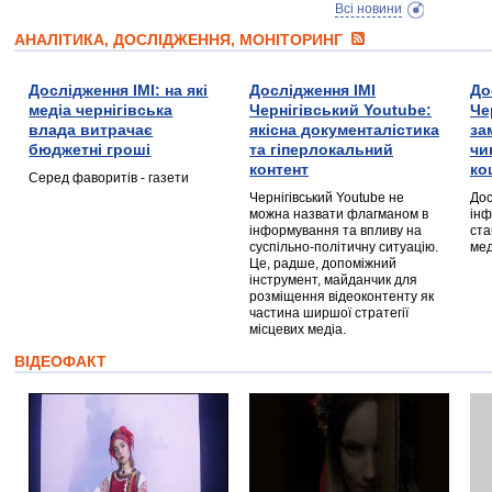
Всі новини
АНАЛІТИКА, ДОСЛІДЖЕННЯ, МОНІТОРИНГ
Дослідження ІМІ: на які
Дослідження ІМІ
До
медіа чернігівська
Чернігівський Youtube:
Че
влада витрачає
якісна документалістика
за
бюджетні гроші
та гіперлокальний
чи
контент
ко
Серед фаворитів - газети
Чернігівський Youtube не
Дос
можна назвати флагманом в
інф
інформування та впливу на
ста
суспільно-політичну ситуацію.
мед
Це, радше, допоміжний
інструмент, майданчик для
розміщення відеоконтенту як
частина ширшої стратегії
місцевих медіа.
ВІДЕОФАКТ