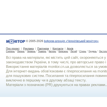
© 2005-2026
Інформ-агенція «Чернігівський монітор»
Про проект
|
Реклама
|
Партнери
|
Контакти
|
Архів
:
Серпень
*
Липень
*
Червень
*
Травень
*
Квітень
*
Березень
*
Лютий
*
Січень
*
Грудень
*
Листоп
Всі права на матеріали, які містить цей сайт, охороняються у 
законодавством України, в тому числі, про авторське право і 
Використання матерiалiв monitor.cn.ua дозволяється за умов
Для iнтернет-видань обов'язковим є гiперпосилання на monito
для пошукових систем. Посилання та гіперпосилання повинні
виключно в першому чи в другому абзаці тексту.
Матеріали з позначкою (PR) друкуються на правах реклами..