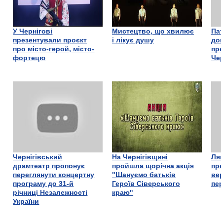
У Чернігові
Мистецтво, що хвилює
Па
презентували проєкт
і лікує душу
до
про місто-герой, місто-
пр
фортецю
Че
Чернігівський
На Чернігівщині
Ля
драмтеатр пропонує
пройшла щорічна акція
пр
переглянути концертну
"Шануємо батьків
ве
програму до 31-й
Героїв Сіверського
пе
річниці Незалежності
краю"
України