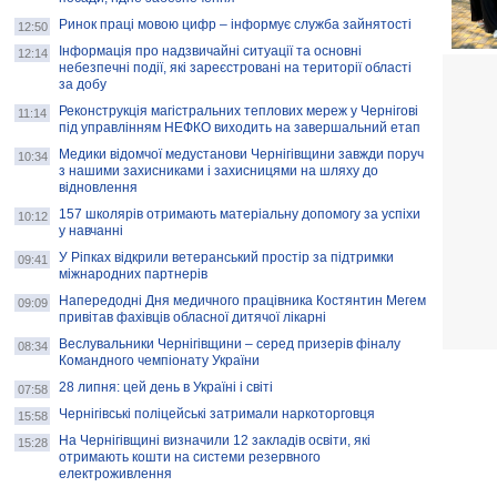
Ринок праці мовою цифр – інформує служба зайнятості
12:50
Інформація про надзвичайні ситуації та основні
12:14
небезпечні події, які зареєстровані на території області
за добу
Реконструкція магістральних теплових мереж у Чернігові
11:14
під управлінням НЕФКО виходить на завершальний етап
Медики відомчої медустанови Чернігівщини завжди поруч
10:34
з нашими захисниками і захисницями на шляху до
відновлення
157 школярів отримають матеріальну допомогу за успіхи
10:12
у навчанні
У Ріпках відкрили ветеранський простір за підтримки
09:41
міжнародних партнерів
Напередодні Дня медичного працівника Костянтин Мегем
09:09
привітав фахівців обласної дитячої лікарні
Веслувальники Чернігівщини – серед призерів фіналу
08:34
Командного чемпіонату України
28 липня: цей день в Україні і світі
07:58
Чернігівські поліцейські затримали наркоторговця
15:58
На Чернігівщині визначили 12 закладів освіти, які
15:28
отримають кошти на системи резервного
електроживлення