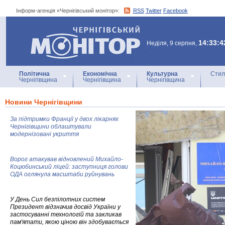
Інформ-агенція «Чернігівський монітор»:
RSS
Twitter
Facebook
Інформ-агенція
«Чернігівський монітор»
14:33:4
Неділя, 9 серпня,
Політична
Економічна
Культурна
Стил
Чернігівщина
Чернігівщина
Чернігівщина
Новини Чернігівщини
За підтримки Франції у двох лікарнях
Чернігівщини облаштували
модернізовані укриття
Ворог атакував відновлений Михайло-
Коцюбинський ліцей: заступниця голови
ОДА оглянула масштаби руйнувань
У День Сил безпілотних систем
Президент відзначив досвід України у
застосуванні технологій та закликав
пам'ятати, якою ціною він здобувається