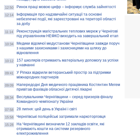
Ринок праці мовою цифр – інформує служба зайнятості
12:50
Інформація про надзвичайні ситуації та основні
12:14
небезпечні події, які зареєстровані на території області
за добу
Реконструкція магістральних теплових мереж у Чернігові
11:14
під управлінням НЕФКО виходить на завершальний етап
Медики відомчої медустанови Чернігівщини завжди поруч
10:34
з нашими захисниками і захисницями на шляху до
відновлення
157 школярів отримають матеріальну допомогу за успіхи
10:12
у навчанні
У Ріпках відкрили ветеранський простір за підтримки
09:41
міжнародних партнерів
Напередодні Дня медичного працівника Костянтин Мегем
09:09
привітав фахівців обласної дитячої лікарні
Веслувальники Чернігівщини – серед призерів фіналу
08:34
Командного чемпіонату України
28 липня: цей день в Україні і світі
07:58
Чернігівські поліцейські затримали наркоторговця
15:58
На Чернігівщині визначили 12 закладів освіти, які
15:28
отримають кошти на системи резервного
електроживлення