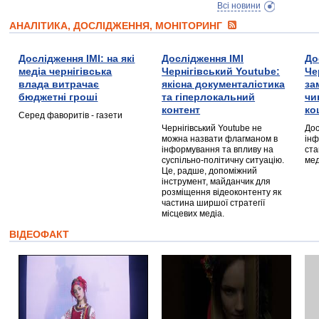
Всі новини
АНАЛІТИКА, ДОСЛІДЖЕННЯ, МОНІТОРИНГ
Дослідження ІМІ: на які
Дослідження ІМІ
До
медіа чернігівська
Чернігівський Youtube:
Че
влада витрачає
якісна документалістика
за
бюджетні гроші
та гіперлокальний
чи
контент
ко
Серед фаворитів - газети
Чернігівський Youtube не
Дос
можна назвати флагманом в
інф
інформування та впливу на
ста
суспільно-політичну ситуацію.
мед
Це, радше, допоміжний
інструмент, майданчик для
розміщення відеоконтенту як
частина ширшої стратегії
місцевих медіа.
ВІДЕОФАКТ