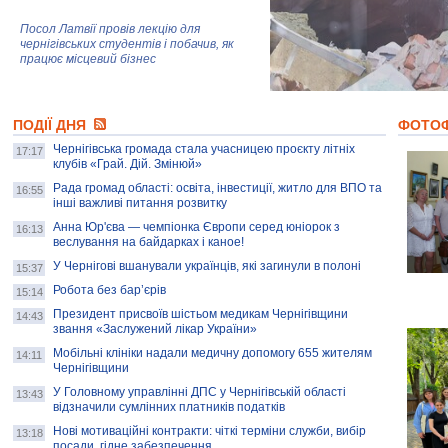
Посол Латвії провів лекцію для
чернігівських студентів і побачив, як
працює місцевий бізнес
Митці та жителі Чернігова створили
ПОДІЇ ДНЯ
колекцію про війну, емоції та тварин
ФОТО
Чернігівська громада стала учасницею проєкту літніх
17:17
клубів «Грай. Дій. Змінюй»
Рада громад області: освіта, інвестиції, житло для ВПО та
AB InBev Efes Україна підтримала
16:55
інші важливі питання розвитку
навчальний проєкт "Молодіжна бізнес-
школа", спрямований на розвиток
Анна Юр'єва — чемпіонка Європи серед юніорок з
16:13
підприємництва у Чернігівській області
веслування на байдарках і каное!
У Чернігові вшанували українців, які загинули в полоні
15:37
Золота тварина: видання Forbes
написало про чернігівця Патрона: хто і
Робота без бар’єрів
15:14
скільки на ньому заробляє? І куди
витрачають?
Президент присвоїв шістьом медикам Чернігівщини
14:43
звання «Заслужений лікар України»
Мобільні клініки надали медичну допомогу 655 жителям
14:11
Чернігівщини
У Головному управлінні ДПС у Чернігівській області
13:43
відзначили сумлінних платників податків
Нові мотиваційні контракти: чіткі терміни служби, вибір
13:18
посади, гідне забезпечення