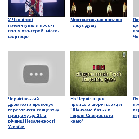
У Чернігові
Мистецтво, що хвилює
Па
презентували проєкт
і лікує душу
до
про місто-герой, місто-
пр
фортецю
Че
Чернігівський
На Чернігівщині
Ля
драмтеатр пропонує
пройшла щорічна акція
пр
переглянути концертну
"Шануємо батьків
ве
програму до 31-й
Героїв Сіверського
пе
річниці Незалежності
краю"
України