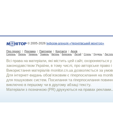
© 2005-2026
Інформ-агенція «Чернігівський монітор»
Про проект
|
Реклама
|
Партнери
|
Контакти
|
Архів
:
Серпень
*
Липень
*
Червень
*
Травень
*
Квітень
*
Березень
*
Лютий
*
Січень
*
Грудень
*
Листоп
Всі права на матеріали, які містить цей сайт, охороняються у 
законодавством України, в тому числі, про авторське право і 
Використання матерiалiв monitor.cn.ua дозволяється за умов
Для iнтернет-видань обов'язковим є гiперпосилання на monito
для пошукових систем. Посилання та гіперпосилання повинні
виключно в першому чи в другому абзаці тексту.
Матеріали з позначкою (PR) друкуються на правах реклами..