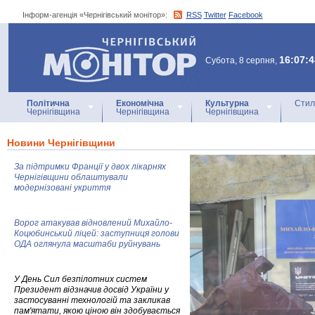
Інформ-агенція «Чернігівський монітор»:
RSS
Twitter
Facebook
Інформ-агенція
«Чернігівський монітор»
16:07:4
Субота, 8 серпня,
Політична
Економічна
Культурна
Стил
Чернігівщина
Чернігівщина
Чернігівщина
Новини Чернігівщини
За підтримки Франції у двох лікарнях
Чернігівщини облаштували
модернізовані укриття
Ворог атакував відновлений Михайло-
Коцюбинський ліцей: заступниця голови
ОДА оглянула масштаби руйнувань
У День Сил безпілотних систем
Президент відзначив досвід України у
застосуванні технологій та закликав
пам'ятати, якою ціною він здобувається