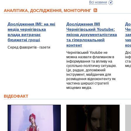
Всі новини
АНАЛІТИКА, ДОСЛІДЖЕННЯ, МОНІТОРИНГ
Дослідження ІМІ: на які
Дослідження ІМІ
До
медіа чернігівська
Чернігівський Youtube:
Че
влада витрачає
якісна документалістика
за
бюджетні гроші
та гіперлокальний
чи
контент
ко
Серед фаворитів - газети
Чернігівський Youtube не
Дос
можна назвати флагманом в
інф
інформування та впливу на
ста
суспільно-політичну ситуацію.
мед
Це, радше, допоміжний
інструмент, майданчик для
розміщення відеоконтенту як
частина ширшої стратегії
місцевих медіа.
ВІДЕОФАКТ