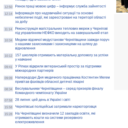
Ринок праці мовою цифр – інформує служба зайнятості
12:50
Інформація про надзвичайні ситуації та основні
12:14
небезпечні події, які зареєстровані на території області
за добу
Реконструкція магістральних теплових мереж у Чернігові
11:14
під управлінням НЕФКО виходить на завершальний етап
Медики відомчої медустанови Чернігівщини завжди поруч
10:34
з нашими захисниками і захисницями на шляху до
відновлення
157 школярів отримають матеріальну допомогу за успіхи
10:12
у навчанні
У Ріпках відкрили ветеранський простір за підтримки
09:41
міжнародних партнерів
Напередодні Дня медичного працівника Костянтин Мегем
09:09
привітав фахівців обласної дитячої лікарні
Веслувальники Чернігівщини – серед призерів фіналу
08:34
Командного чемпіонату України
28 липня: цей день в Україні і світі
07:58
Чернігівські поліцейські затримали наркоторговця
15:58
На Чернігівщині визначили 12 закладів освіти, які
15:28
отримають кошти на системи резервного
електроживлення