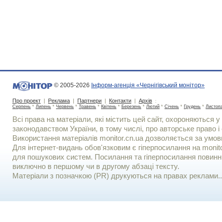
© 2005-2026
Інформ-агенція «Чернігівський монітор»
Про проект
|
Реклама
|
Партнери
|
Контакти
|
Архів
:
Серпень
*
Липень
*
Червень
*
Травень
*
Квітень
*
Березень
*
Лютий
*
Січень
*
Грудень
*
Листоп
Всі права на матеріали, які містить цей сайт, охороняються у 
законодавством України, в тому числі, про авторське право і 
Використання матерiалiв monitor.cn.ua дозволяється за умов
Для iнтернет-видань обов'язковим є гiперпосилання на monito
для пошукових систем. Посилання та гіперпосилання повинні
виключно в першому чи в другому абзаці тексту.
Матеріали з позначкою (PR) друкуються на правах реклами..