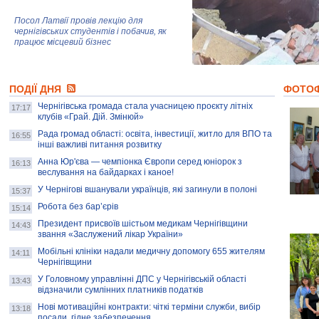
Посол Латвії провів лекцію для
чернігівських студентів і побачив, як
працює місцевий бізнес
Митці та жителі Чернігова створили
ПОДІЇ ДНЯ
колекцію про війну, емоції та тварин
ФОТО
Чернігівська громада стала учасницею проєкту літніх
17:17
клубів «Грай. Дій. Змінюй»
Рада громад області: освіта, інвестиції, житло для ВПО та
AB InBev Efes Україна підтримала
16:55
інші важливі питання розвитку
навчальний проєкт "Молодіжна бізнес-
школа", спрямований на розвиток
Анна Юр'єва — чемпіонка Європи серед юніорок з
16:13
підприємництва у Чернігівській області
веслування на байдарках і каное!
У Чернігові вшанували українців, які загинули в полоні
15:37
Золота тварина: видання Forbes
написало про чернігівця Патрона: хто і
Робота без бар’єрів
15:14
скільки на ньому заробляє? І куди
витрачають?
Президент присвоїв шістьом медикам Чернігівщини
14:43
звання «Заслужений лікар України»
Мобільні клініки надали медичну допомогу 655 жителям
14:11
Чернігівщини
У Головному управлінні ДПС у Чернігівській області
13:43
відзначили сумлінних платників податків
Нові мотиваційні контракти: чіткі терміни служби, вибір
13:18
посади, гідне забезпечення