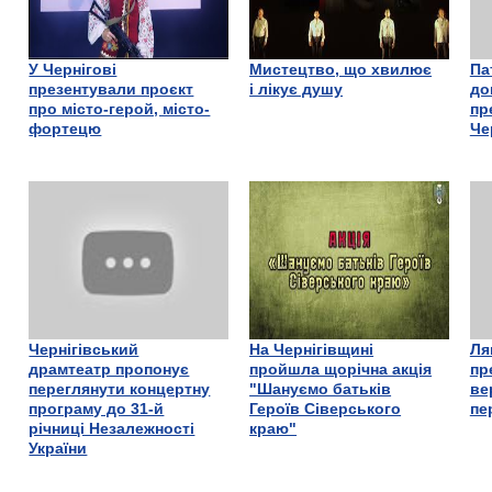
У Чернігові
Мистецтво, що хвилює
Па
презентували проєкт
і лікує душу
до
про місто-герой, місто-
пр
фортецю
Че
Чернігівський
На Чернігівщині
Ля
драмтеатр пропонує
пройшла щорічна акція
пр
переглянути концертну
"Шануємо батьків
ве
програму до 31-й
Героїв Сіверського
пе
річниці Незалежності
краю"
України