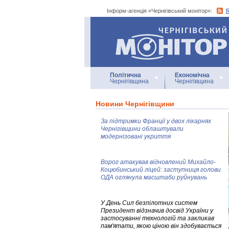
Інформ-агенція «Чернігівський монітор»:
Інформ-агенція
«Чернігівський монітор»
Політична
Економічна
Чернігівщина
Чернігівщина
Новини Чернігівщини
За підтримки Франції у двох лікарнях
Чернігівщини облаштували
модернізовані укриття
Ворог атакував відновлений Михайло-
Коцюбинський ліцей: заступниця голови
ОДА оглянула масштаби руйнувань
У День Сил безпілотних систем
Президент відзначив досвід України у
застосуванні технологій та закликав
пам'ятати, якою ціною він здобувається