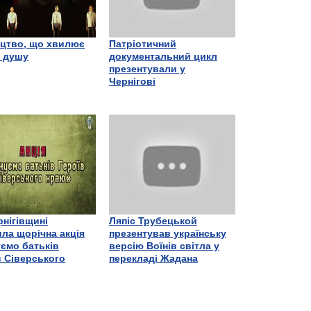
цтво, що хвилює
Патріотичний
є душу
документальний цикл
презентували у
Чернігові
рнігівщині
Ляпіс Трубецькой
ла щорічна акція
презентував українську
ємо батьків
версію Воїнів світла у
в Сіверського
перекладі Жадана