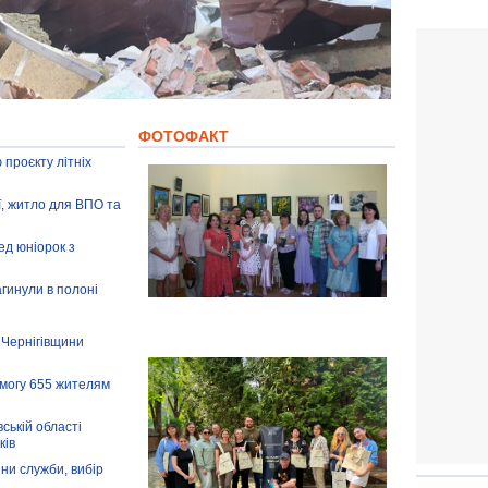
ФОТОФАКТ
 проєкту літніх
ії, житло для ВПО та
ед юніорок з
агинули в полоні
 Чернігівщини
омогу 655 жителям
ській області
ків
іни служби, вибір