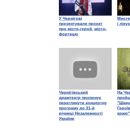
У Чернігові
Мисте
презентували проєкт
і ліку
про місто-герой, місто-
фортецю
Чернігівський
На Че
драмтеатр пропонує
пройш
переглянути концертну
"Шану
програму до 31-й
Герої
річниці Незалежності
краю"
України