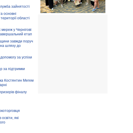
служба зайнятості
та основні
 території області
 мереж у Чернігові
завершальний етап
вщини завжди поруч
 на шляху до
допомогу за успіхи
ір за підтримки
ка Костянтин Мегем
карні
призерів фіналу
аркоторговця
освіти, які
ого