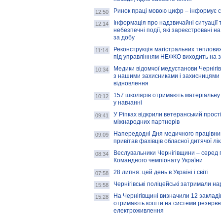
Ринок праці мовою цифр – інформує 
12:50
Інформація про надзвичайні ситуації 
12:14
небезпечні події, які зареєстровані на
за добу
Реконструкція магістральних теплових
11:14
під управлінням НЕФКО виходить на 
Медики відомчої медустанови Чернігі
10:34
з нашими захисниками і захисницями
відновлення
157 школярів отримають матеріальну 
10:12
у навчанні
У Ріпках відкрили ветеранський прост
09:41
міжнародних партнерів
Напередодні Дня медичного працівни
09:09
привітав фахівців обласної дитячої лі
Веслувальники Чернігівщини – серед 
08:34
Командного чемпіонату України
28 липня: цей день в Україні і світі
07:58
Чернігівські поліцейські затримали н
15:58
На Чернігівщині визначили 12 закладів 
15:28
отримають кошти на системи резервн
електроживлення