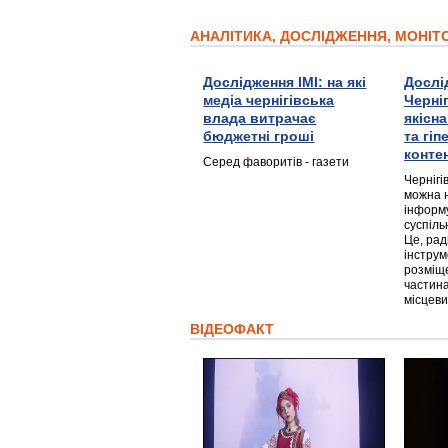
АНАЛІТИКА, ДОСЛІДЖЕННЯ, МОНІ
Дослідження ІМІ: на які
Дослі
медіа чернігівська
Черні
влада витрачає
якісн
бюджетні гроші
та гі
конте
Серед фаворитів - газети
Чернігі
можна 
інформ
суспіль
Це, ра
інструм
розміще
частина
місцеви
ВІДЕОФАКТ