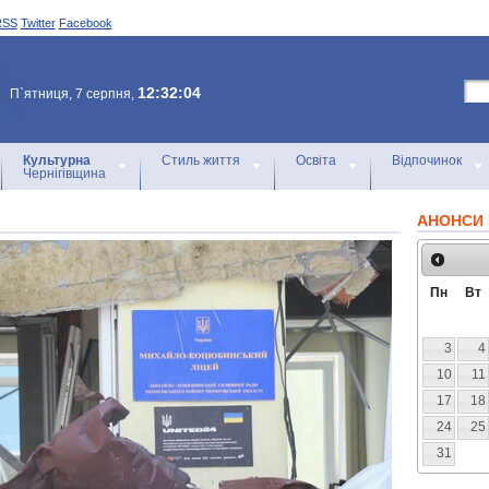
RSS
Twitter
Facebook
12:32:04
П`ятниця, 7 серпня,
Культурна
Стиль життя
Освіта
Відпочинок
Чернігівщина
АНОНСИ 
Пн
Вт
3
4
10
11
17
18
24
25
31