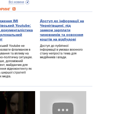
Всі новини
ТОРИНГ
дження ІМІ
Доступ до інформації на
гівський Youtube:
Чернігівщині: під
а документалістика
замком зарплати
перлокальний
чиновників та освоєння
нт
коштів на відбудові
вський Youtube не
Доступ до публічної
назвати флагманом в
інформації в умовах воєнного
ування та впливу на
стану непроста тема для
но-політичну ситуацію.
медійників і влади.
дше, допоміжний
ент, майданчик для
ння відеоконтенту як
 ширшої стратегії
х медіа.