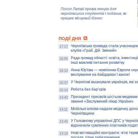
Посол Латвії провів лекцію для
чернігівських студентів і побачив, як
працює місцевий бізнес
Митці та жителі Чернігова створили
ПОДІЇ ДНЯ
колекцію про війну, емоції та тварин
Чернігівська громада стала учасницею
17:17
клубів «Грай. Дій. Змінюй»
Рада громад області: освіта, інвестиц
AB InBev Efes Україна підтримала
16:55
інші важливі питання розвитку
навчальний проєкт "Молодіжна бізнес-
школа", спрямований на розвиток
Анна Юр'єва — чемпіонка Європи сер
16:13
підприємництва у Чернігівській області
веслування на байдарках і каное!
У Чернігові вшанували українців, які з
15:37
Золота тварина: видання Forbes
написало про чернігівця Патрона: хто і
Робота без бар’єрів
15:14
скільки на ньому заробляє? І куди
витрачають?
Президент присвоїв шістьом медикам
14:43
звання «Заслужений лікар України»
Мобільні клініки надали медичну доп
14:11
Чернігівщини
У Головному управлінні ДПС у Чернігів
13:43
відзначили сумлінних платників подат
Нові мотиваційні контракти: чіткі терм
13:18
посади, гідне забезпечення