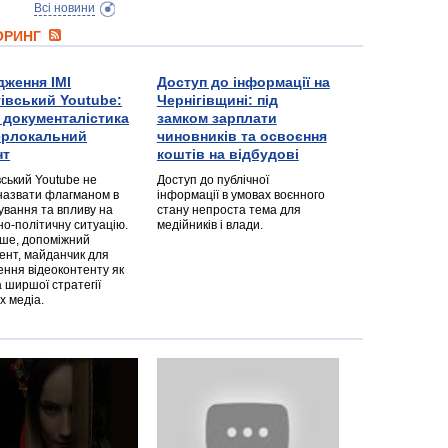
Всі новини
ТОРИНГ
дження ІМІ
Доступ до інформації на
гівський Youtube:
Чернігівщині: під
а документалістика
замком зарплати
перлокальний
чиновників та освоєння
нт
коштів на відбудові
вський Youtube не
Доступ до публічної
назвати флагманом в
інформації в умовах воєнного
ування та впливу на
стану непроста тема для
но-політичну ситуацію.
медійників і влади.
дше, допоміжний
ент, майданчик для
ння відеоконтенту як
 ширшої стратегії
х медіа.