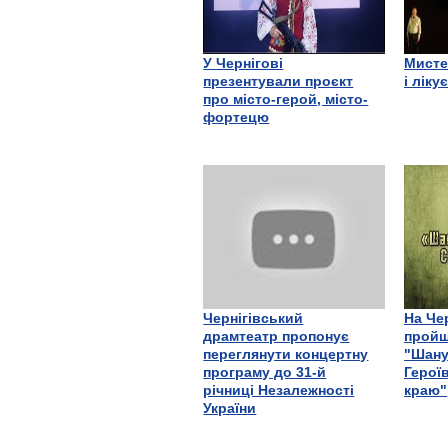
У Чернігові
Мисте
презентували проєкт
і ліку
про місто-герой, місто-
фортецю
Чернігівський
На Че
драмтеатр пропонує
пройш
переглянути концертну
"Шану
програму до 31-й
Герої
річниці Незалежності
краю"
України