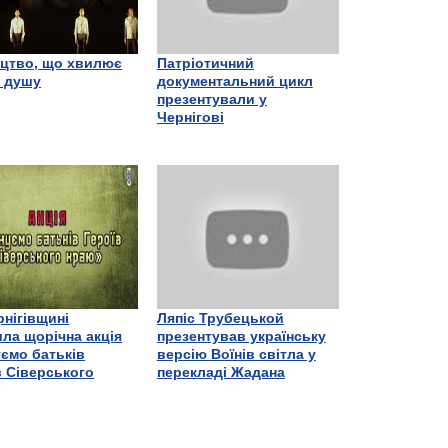
цтво, що хвилює
Патріотичний
є душу
документальний цикл
презентували у
Чернігові
рнігівщині
Ляпіс Трубецькой
ла щорічна акція
презентував українську
ємо батьків
версію Воїнів світла у
в Сіверського
перекладі Жадана