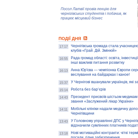
Посол Латвії провів лекцію для
чернігівських студентів і побачив, як
працює місцевий бізнес
Митці та жителі Чернігова створили
ПОДІЇ ДНЯ
колекцію про війну, емоції та тварин
Чернігівська громада стала учасницею
17:17
клубів «Грай. Дій. Змінюй»
Рада громад області: освіта, інвестиц
AB InBev Efes Україна підтримала
16:55
інші важливі питання розвитку
навчальний проєкт "Молодіжна бізнес-
школа", спрямований на розвиток
Анна Юр'єва — чемпіонка Європи сер
16:13
підприємництва у Чернігівській області
веслування на байдарках і каное!
У Чернігові вшанували українців, які з
15:37
Золота тварина: видання Forbes
написало про чернігівця Патрона: хто і
Робота без бар’єрів
15:14
скільки на ньому заробляє? І куди
витрачають?
Президент присвоїв шістьом медикам
14:43
звання «Заслужений лікар України»
Мобільні клініки надали медичну доп
14:11
Чернігівщини
У Головному управлінні ДПС у Чернігів
13:43
відзначили сумлінних платників подат
Нові мотиваційні контракти: чіткі терм
13:18
посади, гідне забезпечення