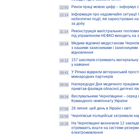
Ринок праці мовою цифр – інформує 
12:50
Інформація про надзвичайні ситуації 
12:14
небезпечні події, які зареєстровані на
за добу
Реконструкція магістральних теплових
11:14
під управлінням НЕФКО виходить на 
Медики відомчої медустанови Чернігі
10:34
з нашими захисниками і захисницями
відновлення
157 школярів отримають матеріальну 
10:12
у навчанні
У Ріпках відкрили ветеранський прост
09:41
міжнародних партнерів
Напередодні Дня медичного працівни
09:09
привітав фахівців обласної дитячої лі
Веслувальники Чернігівщини – серед 
08:34
Командного чемпіонату України
28 липня: цей день в Україні і світі
07:58
Чернігівські поліцейські затримали н
15:58
На Чернігівщині визначили 12 закладів 
15:28
отримають кошти на системи резервн
електроживлення