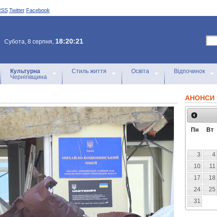
RSS
Twitter
Facebook
18:20:21
Субота, 8 серпня,
Культурна
Стиль життя
Освіта
Відпочинок
Чернігівщина
АНОНСИ 
Пн
Вт
3
4
10
11
17
18
24
25
31