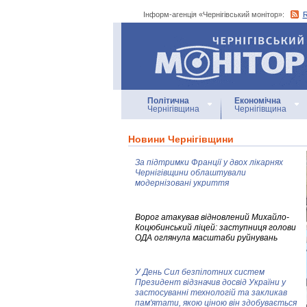
Інформ-агенція «Чернігівський монітор»:
Інформ-агенція
«Чернігівський монітор»
Політична
Економічна
Чернігівщина
Чернігівщина
Новини Чернігівщини
За підтримки Франції у двох лікарнях
Чернігівщини облаштували
модернізовані укриття
Ворог атакував відновлений Михайло-
Коцюбинський ліцей: заступниця голови
ОДА оглянула масштаби руйнувань
У День Сил безпілотних систем
Президент відзначив досвід України у
застосуванні технологій та закликав
пам'ятати, якою ціною він здобувається