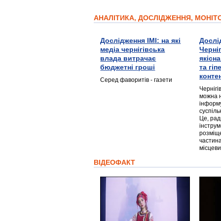
АНАЛІТИКА, ДОСЛІДЖЕННЯ, МОНІ
Дослідження ІМІ: на які
Дослі
медіа чернігівська
Черні
влада витрачає
якісн
бюджетні гроші
та гі
конте
Серед фаворитів - газети
Чернігі
можна 
інформ
суспіль
Це, ра
інструм
розміще
частина
місцеви
ВІДЕОФАКТ