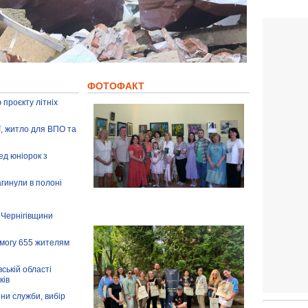
ФОТОФАКТ
 проєкту літніх
ії, житло для ВПО та
ед юніорок з
агинули в полоні
 Чернігівщини
омогу 655 жителям
ській області
ків
іни служби, вибір