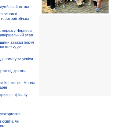
служба зайнятості
та основні
 території області
 мереж у Чернігові
завершальний етап
вщини завжди поруч
 на шляху до
допомогу за успіхи
ір за підтримки
ка Костянтин Мегем
карні
призерів фіналу
аркоторговця
освіти, які
ого