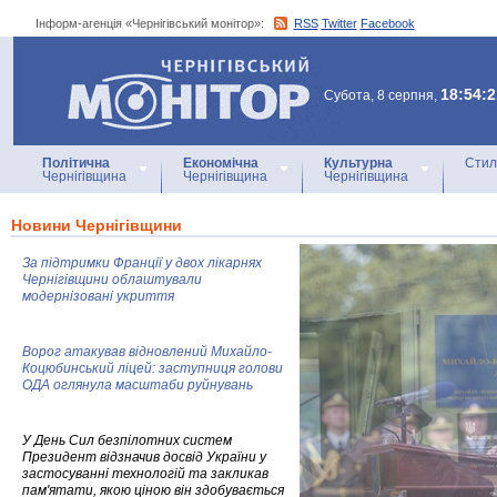
Інформ-агенція «Чернігівський монітор»:
RSS
Twitter
Facebook
Інформ-агенція
«Чернігівський монітор»
18:54:2
Субота, 8 серпня,
Політична
Економічна
Культурна
Стил
Чернігівщина
Чернігівщина
Чернігівщина
Новини Чернігівщини
За підтримки Франції у двох лікарнях
Чернігівщини облаштували
модернізовані укриття
Ворог атакував відновлений Михайло-
Коцюбинський ліцей: заступниця голови
ОДА оглянула масштаби руйнувань
У День Сил безпілотних систем
Президент відзначив досвід України у
застосуванні технологій та закликав
пам'ятати, якою ціною він здобувається