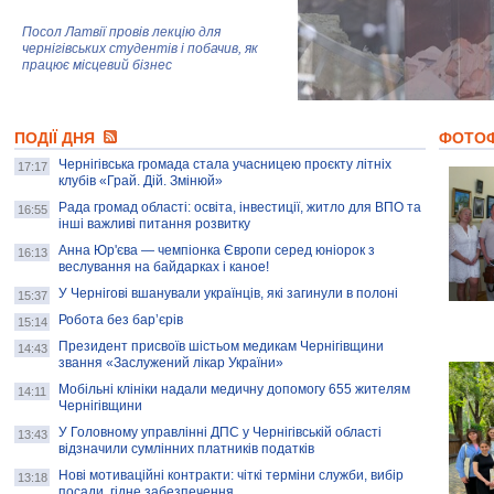
Посол Латвії провів лекцію для
чернігівських студентів і побачив, як
працює місцевий бізнес
Митці та жителі Чернігова створили
ПОДІЇ ДНЯ
колекцію про війну, емоції та тварин
ФОТО
Чернігівська громада стала учасницею проєкту літніх
17:17
клубів «Грай. Дій. Змінюй»
Рада громад області: освіта, інвестиції, житло для ВПО та
AB InBev Efes Україна підтримала
16:55
інші важливі питання розвитку
навчальний проєкт "Молодіжна бізнес-
школа", спрямований на розвиток
Анна Юр'єва — чемпіонка Європи серед юніорок з
16:13
підприємництва у Чернігівській області
веслування на байдарках і каное!
У Чернігові вшанували українців, які загинули в полоні
15:37
Золота тварина: видання Forbes
написало про чернігівця Патрона: хто і
Робота без бар’єрів
15:14
скільки на ньому заробляє? І куди
витрачають?
Президент присвоїв шістьом медикам Чернігівщини
14:43
звання «Заслужений лікар України»
Мобільні клініки надали медичну допомогу 655 жителям
14:11
Чернігівщини
У Головному управлінні ДПС у Чернігівській області
13:43
відзначили сумлінних платників податків
Нові мотиваційні контракти: чіткі терміни служби, вибір
13:18
посади, гідне забезпечення