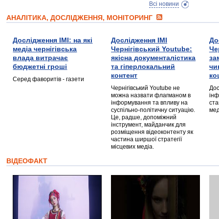
Всі новини
АНАЛІТИКА, ДОСЛІДЖЕННЯ, МОНІТОРИНГ
Дослідження ІМІ: на які
Дослідження ІМІ
До
медіа чернігівська
Чернігівський Youtube:
Че
влада витрачає
якісна документалістика
за
бюджетні гроші
та гіперлокальний
чи
контент
ко
Серед фаворитів - газети
Чернігівський Youtube не
Дос
можна назвати флагманом в
інф
інформування та впливу на
ста
суспільно-політичну ситуацію.
мед
Це, радше, допоміжний
інструмент, майданчик для
розміщення відеоконтенту як
частина ширшої стратегії
місцевих медіа.
ВІДЕОФАКТ