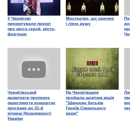
У Чернігові
Мистецтво, що хвилює
Па
презентували проєкт
і лікує душу
до
про місто-герой, місто-
пр
фортецю
Че
Чернігівський
На Чернігівщині
Ля
драмтеатр пропонує
пройшла щорічна акція
пр
переглянути концертну
"Шануємо батьків
ве
програму до 31-й
Героїв Сіверського
пе
річниці Незалежності
краю"
України