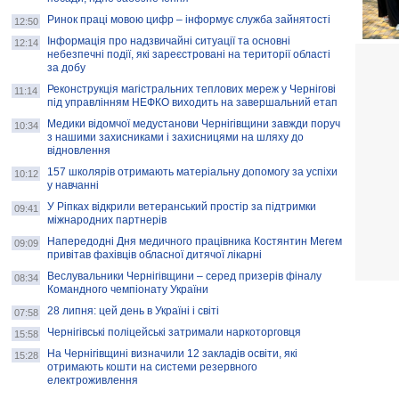
Ринок праці мовою цифр – інформує служба зайнятості
12:50
Інформація про надзвичайні ситуації та основні
12:14
небезпечні події, які зареєстровані на території області
за добу
Реконструкція магістральних теплових мереж у Чернігові
11:14
під управлінням НЕФКО виходить на завершальний етап
Медики відомчої медустанови Чернігівщини завжди поруч
10:34
з нашими захисниками і захисницями на шляху до
відновлення
157 школярів отримають матеріальну допомогу за успіхи
10:12
у навчанні
У Ріпках відкрили ветеранський простір за підтримки
09:41
міжнародних партнерів
Напередодні Дня медичного працівника Костянтин Мегем
09:09
привітав фахівців обласної дитячої лікарні
Веслувальники Чернігівщини – серед призерів фіналу
08:34
Командного чемпіонату України
28 липня: цей день в Україні і світі
07:58
Чернігівські поліцейські затримали наркоторговця
15:58
На Чернігівщині визначили 12 закладів освіти, які
15:28
отримають кошти на системи резервного
електроживлення