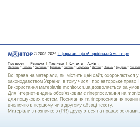
© 2005-2026
Інформ-агенція «Чернігівський монітор»
Про проект
|
Реклама
|
Партнери
|
Контакти
|
Архів
:
Серпень
*
Липень
*
Червень
*
Травень
*
Квітень
*
Березень
*
Лютий
*
Січень
*
Грудень
*
Листоп
Всі права на матеріали, які містить цей сайт, охороняються у 
законодавством України, в тому числі, про авторське право і 
Використання матерiалiв monitor.cn.ua дозволяється за умов
Для iнтернет-видань обов'язковим є гiперпосилання на monito
для пошукових систем. Посилання та гіперпосилання повинні
виключно в першому чи в другому абзаці тексту.
Матеріали з позначкою (PR) друкуються на правах реклами..