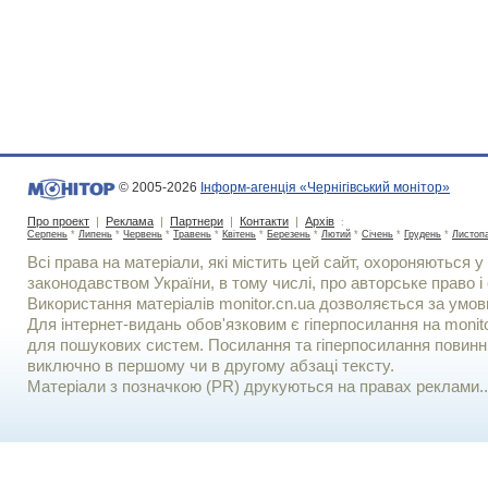
© 2005-2026
Інформ-агенція «Чернігівський монітор»
Про проект
|
Реклама
|
Партнери
|
Контакти
|
Архів
:
Серпень
*
Липень
*
Червень
*
Травень
*
Квітень
*
Березень
*
Лютий
*
Січень
*
Грудень
*
Листоп
Всі права на матеріали, які містить цей сайт, охороняються у 
законодавством України, в тому числі, про авторське право і 
Використання матерiалiв monitor.cn.ua дозволяється за умов
Для iнтернет-видань обов'язковим є гiперпосилання на monito
для пошукових систем. Посилання та гіперпосилання повинні
виключно в першому чи в другому абзаці тексту.
Матеріали з позначкою (PR) друкуються на правах реклами..