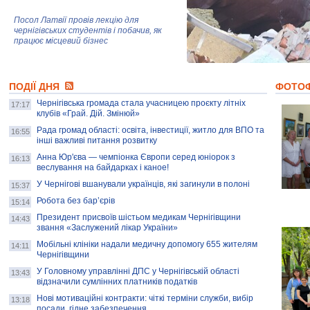
Посол Латвії провів лекцію для
чернігівських студентів і побачив, як
працює місцевий бізнес
Митці та жителі Чернігова створили
ПОДІЇ ДНЯ
колекцію про війну, емоції та тварин
ФОТО
Чернігівська громада стала учасницею проєкту літніх
17:17
клубів «Грай. Дій. Змінюй»
Рада громад області: освіта, інвестиції, житло для ВПО та
AB InBev Efes Україна підтримала
16:55
інші важливі питання розвитку
навчальний проєкт "Молодіжна бізнес-
школа", спрямований на розвиток
Анна Юр'єва — чемпіонка Європи серед юніорок з
16:13
підприємництва у Чернігівській області
веслування на байдарках і каное!
У Чернігові вшанували українців, які загинули в полоні
15:37
Золота тварина: видання Forbes
написало про чернігівця Патрона: хто і
Робота без бар’єрів
15:14
скільки на ньому заробляє? І куди
витрачають?
Президент присвоїв шістьом медикам Чернігівщини
14:43
звання «Заслужений лікар України»
Мобільні клініки надали медичну допомогу 655 жителям
14:11
Чернігівщини
У Головному управлінні ДПС у Чернігівській області
13:43
відзначили сумлінних платників податків
Нові мотиваційні контракти: чіткі терміни служби, вибір
13:18
посади, гідне забезпечення