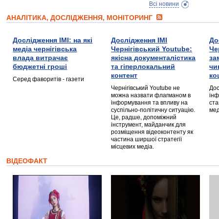
Всі новини
АНАЛІТИКА, ДОСЛІДЖЕННЯ, МОНІТОРИНГ
Дослідження ІМІ: на які
Дослідження ІМІ
До
медіа чернігівська
Чернігівський Youtube:
Че
влада витрачає
якісна документалістика
за
бюджетні гроші
та гіперлокальний
чи
контент
ко
Серед фаворитів - газети
Чернігівський Youtube не
Дос
можна назвати флагманом в
інф
інформування та впливу на
ста
суспільно-політичну ситуацію.
мед
Це, радше, допоміжний
інструмент, майданчик для
розміщення відеоконтенту як
частина ширшої стратегії
місцевих медіа.
ВІДЕОФАКТ