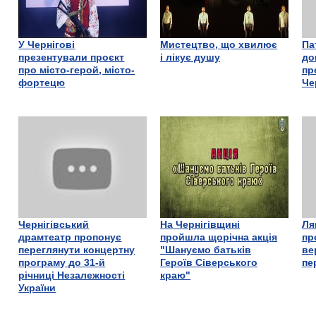
У Чернігові
Мистецтво, що хвилює
Па
презентували проєкт
і лікує душу
до
про місто-герой, місто-
пр
фортецю
Че
Чернігівський
На Чернігівщині
Ля
драмтеатр пропонує
пройшла щорічна акція
пр
переглянути концертну
"Шануємо батьків
ве
програму до 31-й
Героїв Сіверського
пе
річниці Незалежності
краю"
України