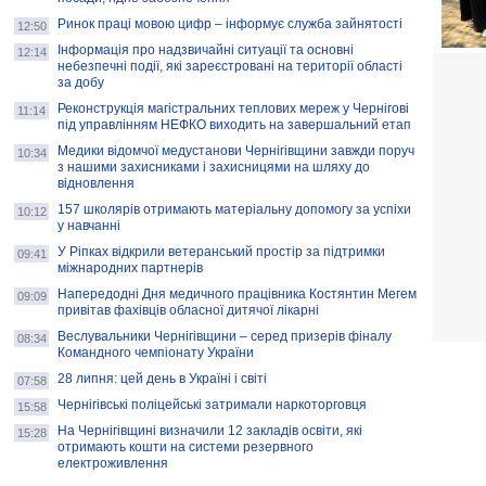
Ринок праці мовою цифр – інформує служба зайнятості
12:50
Інформація про надзвичайні ситуації та основні
12:14
небезпечні події, які зареєстровані на території області
за добу
Реконструкція магістральних теплових мереж у Чернігові
11:14
під управлінням НЕФКО виходить на завершальний етап
Медики відомчої медустанови Чернігівщини завжди поруч
10:34
з нашими захисниками і захисницями на шляху до
відновлення
157 школярів отримають матеріальну допомогу за успіхи
10:12
у навчанні
У Ріпках відкрили ветеранський простір за підтримки
09:41
міжнародних партнерів
Напередодні Дня медичного працівника Костянтин Мегем
09:09
привітав фахівців обласної дитячої лікарні
Веслувальники Чернігівщини – серед призерів фіналу
08:34
Командного чемпіонату України
28 липня: цей день в Україні і світі
07:58
Чернігівські поліцейські затримали наркоторговця
15:58
На Чернігівщині визначили 12 закладів освіти, які
15:28
отримають кошти на системи резервного
електроживлення