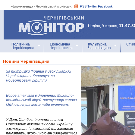
Інформ-агенція «Чернігівський монітор»:
RSS
Twitter
Facebook
Інформ-агенція
«Чернігівський монітор»
11:47:3
Неділя, 9 серпня,
Політична
Економічна
Культурна
Стил
Чернігівщина
Чернігівщина
Чернігівщина
Новини Чернігівщини
За підтримки Франції у двох лікарнях
Чернігівщини облаштували
модернізовані укриття
Ворог атакував відновлений Михайло-
Коцюбинський ліцей: заступниця голови
ОДА оглянула масштаби руйнувань
У День Сил безпілотних систем
Президент відзначив досвід України у
застосуванні технологій та закликав
пам'ятати, якою ціною він здобувається