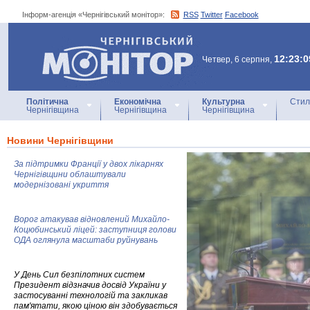
Інформ-агенція «Чернігівський монітор»:
RSS
Twitter
Facebook
Інформ-агенція
«Чернігівський монітор»
12:23:0
Четвер, 6 серпня,
Політична
Економічна
Культурна
Стил
Чернігівщина
Чернігівщина
Чернігівщина
Новини Чернігівщини
За підтримки Франції у двох лікарнях
Чернігівщини облаштували
модернізовані укриття
Ворог атакував відновлений Михайло-
Коцюбинський ліцей: заступниця голови
ОДА оглянула масштаби руйнувань
У День Сил безпілотних систем
Президент відзначив досвід України у
застосуванні технологій та закликав
пам'ятати, якою ціною він здобувається