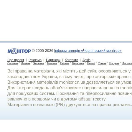
© 2005-2026
Інформ-агенція «Чернігівський монітор»
Про проект
|
Реклама
|
Партнери
|
Контакти
|
Архів
:
Серпень
*
Липень
*
Червень
*
Травень
*
Квітень
*
Березень
*
Лютий
*
Січень
*
Грудень
*
Листоп
Всі права на матеріали, які містить цей сайт, охороняються у 
законодавством України, в тому числі, про авторське право і 
Використання матерiалiв monitor.cn.ua дозволяється за умов
Для iнтернет-видань обов'язковим є гiперпосилання на monito
для пошукових систем. Посилання та гіперпосилання повинні
виключно в першому чи в другому абзаці тексту.
Матеріали з позначкою (PR) друкуються на правах реклами..