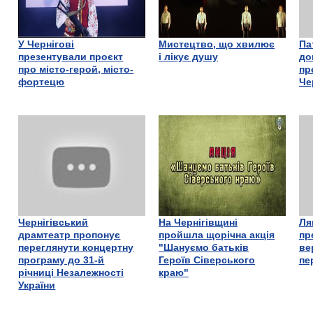
У Чернігові
Мистецтво, що хвилює
Па
презентували проєкт
і лікує душу
до
про місто-герой, місто-
пр
фортецю
Че
Чернігівський
На Чернігівщині
Ля
драмтеатр пропонує
пройшла щорічна акція
пр
переглянути концертну
"Шануємо батьків
ве
програму до 31-й
Героїв Сіверського
пе
річниці Незалежності
краю"
України