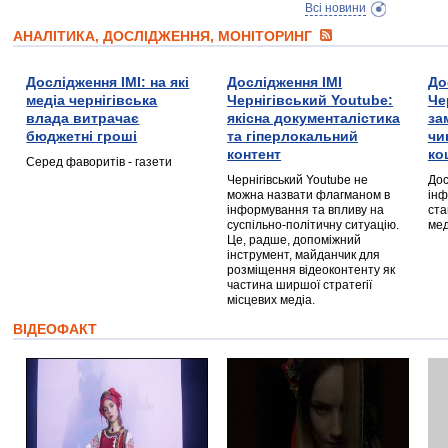
Всі новини
АНАЛІТИКА, ДОСЛІДЖЕННЯ, МОНІТОРИНГ
Дослідження ІМІ: на які
Дослідження ІМІ
До
медіа чернігівська
Чернігівський Youtube:
Че
влада витрачає
якісна документалістика
за
бюджетні гроші
та гіперлокальний
чи
контент
ко
Серед фаворитів - газети
Чернігівський Youtube не
Дос
можна назвати флагманом в
інф
інформування та впливу на
ста
суспільно-політичну ситуацію.
мед
Це, радше, допоміжний
інструмент, майданчик для
розміщення відеоконтенту як
частина ширшої стратегії
місцевих медіа.
ВІДЕОФАКТ