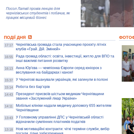
Посол Латвії провів лекцію для
чернігівських студентів і побачив, як
працює місцевий бізнес
Митці та жителі Чернігова створили
ПОДІЇ ДНЯ
колекцію про війну, емоції та тварин
ФОТО
Чернігівська громада стала учасницею проєкту літніх
17:17
клубів «Грай. Дій. Змінюй»
Рада громад області: освіта, інвестиції, житло для ВПО та
AB InBev Efes Україна підтримала
16:55
інші важливі питання розвитку
навчальний проєкт "Молодіжна бізнес-
школа", спрямований на розвиток
Анна Юр'єва — чемпіонка Європи серед юніорок з
16:13
підприємництва у Чернігівській області
веслування на байдарках і каное!
У Чернігові вшанували українців, які загинули в полоні
15:37
Золота тварина: видання Forbes
написало про чернігівця Патрона: хто і
Робота без бар’єрів
15:14
скільки на ньому заробляє? І куди
витрачають?
Президент присвоїв шістьом медикам Чернігівщини
14:43
звання «Заслужений лікар України»
Мобільні клініки надали медичну допомогу 655 жителям
14:11
Чернігівщини
У Головному управлінні ДПС у Чернігівській області
13:43
відзначили сумлінних платників податків
Нові мотиваційні контракти: чіткі терміни служби, вибір
13:18
посади, гідне забезпечення