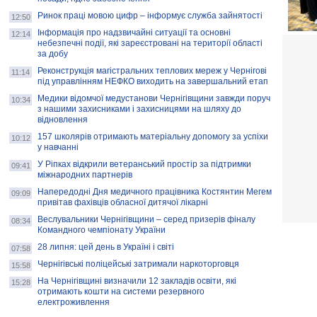
Ринок праці мовою цифр – інформує служба зайнятості
12:50
Інформація про надзвичайні ситуації та основні
12:14
небезпечні події, які зареєстровані на території області
за добу
Реконструкція магістральних теплових мереж у Чернігові
11:14
під управлінням НЕФКО виходить на завершальний етап
Медики відомчої медустанови Чернігівщини завжди поруч
10:34
з нашими захисниками і захисницями на шляху до
відновлення
157 школярів отримають матеріальну допомогу за успіхи
10:12
у навчанні
У Ріпках відкрили ветеранський простір за підтримки
09:41
міжнародних партнерів
Напередодні Дня медичного працівника Костянтин Мегем
09:09
привітав фахівців обласної дитячої лікарні
Веслувальники Чернігівщини – серед призерів фіналу
08:34
Командного чемпіонату України
28 липня: цей день в Україні і світі
07:58
Чернігівські поліцейські затримали наркоторговця
15:58
На Чернігівщині визначили 12 закладів освіти, які
15:28
отримають кошти на системи резервного
електроживлення