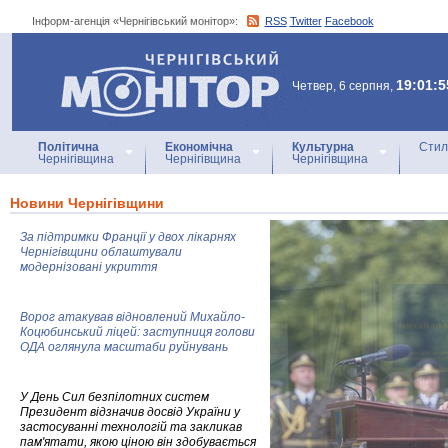
Інформ-агенція «Чернігівський монітор»:
RSS
Twitter
Facebook
Інформ-агенція
«Чернігівський монітор»
19:01:5
Четвер, 6 серпня,
Політична
Економічна
Культурна
Стил
Чернігівщина
Чернігівщина
Чернігівщина
Новини Чернігівщини
За підтримки Франції у двох лікарнях
Чернігівщини облаштували
модернізовані укриття
Ворог атакував відновлений Михайло-
Коцюбинський ліцей: заступниця голови
ОДА оглянула масштаби руйнувань
У День Сил безпілотних систем
Президент відзначив досвід України у
застосуванні технологій та закликав
пам'ятати, якою ціною він здобувається