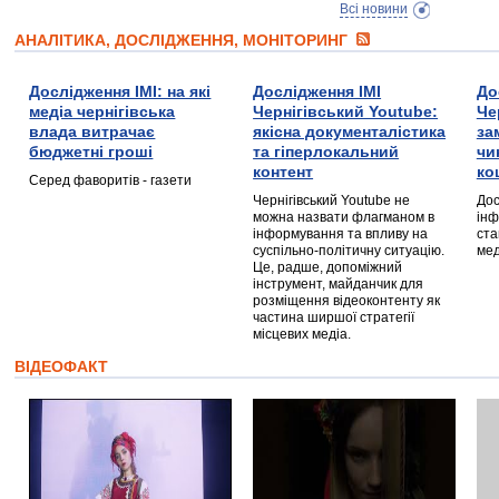
Всі новини
АНАЛІТИКА, ДОСЛІДЖЕННЯ, МОНІТОРИНГ
Дослідження ІМІ: на які
Дослідження ІМІ
До
медіа чернігівська
Чернігівський Youtube:
Че
влада витрачає
якісна документалістика
за
бюджетні гроші
та гіперлокальний
чи
контент
ко
Серед фаворитів - газети
Чернігівський Youtube не
Дос
можна назвати флагманом в
інф
інформування та впливу на
ста
суспільно-політичну ситуацію.
мед
Це, радше, допоміжний
інструмент, майданчик для
розміщення відеоконтенту як
частина ширшої стратегії
місцевих медіа.
ВІДЕОФАКТ