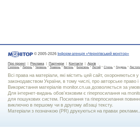
© 2005-2026
Інформ-агенція «Чернігівський монітор»
Про проект
|
Реклама
|
Партнери
|
Контакти
|
Архів
:
Серпень
*
Липень
*
Червень
*
Травень
*
Квітень
*
Березень
*
Лютий
*
Січень
*
Грудень
*
Листоп
Всі права на матеріали, які містить цей сайт, охороняються у 
законодавством України, в тому числі, про авторське право і 
Використання матерiалiв monitor.cn.ua дозволяється за умов
Для iнтернет-видань обов'язковим є гiперпосилання на monito
для пошукових систем. Посилання та гіперпосилання повинні
виключно в першому чи в другому абзаці тексту.
Матеріали з позначкою (PR) друкуються на правах реклами..