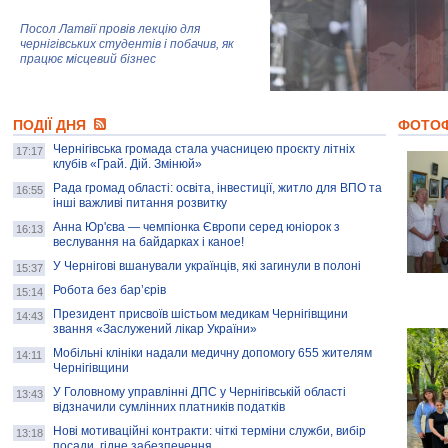
Посол Латвії провів лекцію для
чернігівських студентів і побачив, як
працює місцевий бізнес
Митці та жителі Чернігова створили
ПОДІЇ ДНЯ
колекцію про війну, емоції та тварин
ФОТО
Чернігівська громада стала учасницею проєкту літніх
17:17
клубів «Грай. Дій. Змінюй»
Рада громад області: освіта, інвестиції, житло для ВПО та
AB InBev Efes Україна підтримала
16:55
інші важливі питання розвитку
навчальний проєкт "Молодіжна бізнес-
школа", спрямований на розвиток
Анна Юр'єва — чемпіонка Європи серед юніорок з
16:13
підприємництва у Чернігівській області
веслування на байдарках і каное!
У Чернігові вшанували українців, які загинули в полоні
15:37
Золота тварина: видання Forbes
написало про чернігівця Патрона: хто і
Робота без бар’єрів
15:14
скільки на ньому заробляє? І куди
витрачають?
Президент присвоїв шістьом медикам Чернігівщини
14:43
звання «Заслужений лікар України»
Мобільні клініки надали медичну допомогу 655 жителям
14:11
Чернігівщини
У Головному управлінні ДПС у Чернігівській області
13:43
відзначили сумлінних платників податків
Нові мотиваційні контракти: чіткі терміни служби, вибір
13:18
посади, гідне забезпечення