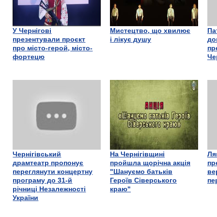
У Чернігові
Мистецтво, що хвилює
Па
презентували проєкт
і лікує душу
до
про місто-герой, місто-
пр
фортецю
Че
Чернігівський
На Чернігівщині
Ля
драмтеатр пропонує
пройшла щорічна акція
пр
переглянути концертну
"Шануємо батьків
ве
програму до 31-й
Героїв Сіверського
пе
річниці Незалежності
краю"
України