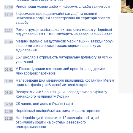
Ринок праці мовою цифр – інформує служба зайнятості
12:50
Інформація про надзвичайні ситуації та основні
12:14
небезпечні події, які зареєстровані на території області
за добу
Реконструкція магістральних теплових мереж у Чернігові
11:14
під управлінням НЕФКО виходить на завершальний етап
Медики відомчої медустанови Чернігівщини завжди поруч
10:34
з нашими захисниками і захисницями на шляху до
відновлення
157 школярів отримають матеріальну допомогу за успіхи
10:12
у навчанні
У Ріпках відкрили ветеранський простір за підтримки
09:41
міжнародних партнерів
Напередодні Дня медичного працівника Костянтин Мегем
09:09
привітав фахівців обласної дитячої лікарні
Веслувальники Чернігівщини – серед призерів фіналу
08:34
Командного чемпіонату України
28 липня: цей день в Україні і світі
07:58
Чернігівські поліцейські затримали наркоторговця
15:58
На Чернігівщині визначили 12 закладів освіти, які
15:28
отримають кошти на системи резервного
електроживлення