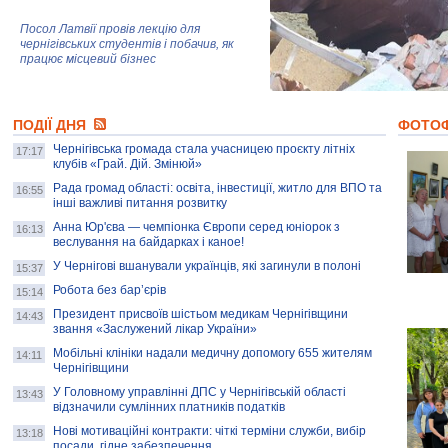
Посол Латвії провів лекцію для
чернігівських студентів і побачив, як
працює місцевий бізнес
Митці та жителі Чернігова створили
ПОДІЇ ДНЯ
колекцію про війну, емоції та тварин
ФОТО
Чернігівська громада стала учасницею проєкту літніх
17:17
клубів «Грай. Дій. Змінюй»
Рада громад області: освіта, інвестиції, житло для ВПО та
AB InBev Efes Україна підтримала
16:55
інші важливі питання розвитку
навчальний проєкт "Молодіжна бізнес-
школа", спрямований на розвиток
Анна Юр'єва — чемпіонка Європи серед юніорок з
16:13
підприємництва у Чернігівській області
веслування на байдарках і каное!
У Чернігові вшанували українців, які загинули в полоні
15:37
Золота тварина: видання Forbes
написало про чернігівця Патрона: хто і
Робота без бар’єрів
15:14
скільки на ньому заробляє? І куди
витрачають?
Президент присвоїв шістьом медикам Чернігівщини
14:43
звання «Заслужений лікар України»
Мобільні клініки надали медичну допомогу 655 жителям
14:11
Чернігівщини
У Головному управлінні ДПС у Чернігівській області
13:43
відзначили сумлінних платників податків
Нові мотиваційні контракти: чіткі терміни служби, вибір
13:18
посади, гідне забезпечення