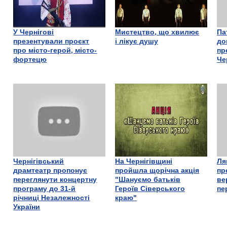
У Чернігові
Мистецтво, що хвилює
Па
презентували проєкт
і лікує душу
до
про місто-герой, місто-
пр
фортецю
Че
Чернігівський
На Чернігівщині
Ля
драмтеатр пропонує
пройшла щорічна акція
пр
переглянути концертну
"Шануємо батьків
ве
програму до 31-й
Героїв Сіверського
пе
річниці Незалежності
краю"
України