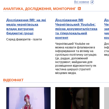
Всі новини
АНАЛІТИКА, ДОСЛІДЖЕННЯ, МОНІТОРИНГ
Дослідження ІМІ: на які
Дослідження ІМІ
До
медіа чернігівська
Чернігівський Youtube:
Че
влада витрачає
якісна документалістика
за
бюджетні гроші
та гіперлокальний
чи
контент
ко
Серед фаворитів - газети
Чернігівський Youtube не
Дос
можна назвати флагманом в
інф
інформування та впливу на
ста
суспільно-політичну ситуацію.
мед
Це, радше, допоміжний
інструмент, майданчик для
розміщення відеоконтенту як
частина ширшої стратегії
місцевих медіа.
ВІДЕОФАКТ