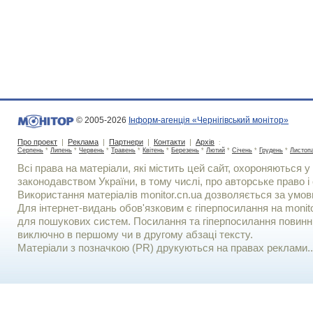
© 2005-2026
Інформ-агенція «Чернігівський монітор»
Про проект
|
Реклама
|
Партнери
|
Контакти
|
Архів
:
Серпень
*
Липень
*
Червень
*
Травень
*
Квітень
*
Березень
*
Лютий
*
Січень
*
Грудень
*
Листоп
Всі права на матеріали, які містить цей сайт, охороняються у 
законодавством України, в тому числі, про авторське право і 
Використання матерiалiв monitor.cn.ua дозволяється за умов
Для iнтернет-видань обов'язковим є гiперпосилання на monito
для пошукових систем. Посилання та гіперпосилання повинні
виключно в першому чи в другому абзаці тексту.
Матеріали з позначкою (PR) друкуються на правах реклами..