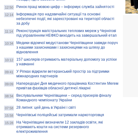
Ринок праці мовою цифр – інформує служба зайнятості
12:50
Інформація про надзвичайні ситуації та основні
12:14
небезпечні події, які зареєстровані на території області
за добу
Реконструкція магістральних теплових мереж у Чернігові
11:14
під управлінням НЕФКО виходить на завершальний етап
Медики відомчої медустанови Чернігівщини завжди поруч
10:34
з нашими захисниками і захисницями на шляху до
відновлення
157 школярів отримають матеріальну допомогу за успіхи
10:12
у навчанні
У Ріпках відкрили ветеранський простір за підтримки
09:41
міжнародних партнерів
Напередодні Дня медичного працівника Костянтин Мегем
09:09
привітав фахівців обласної дитячої лікарні
Веслувальники Чернігівщини – серед призерів фіналу
08:34
Командного чемпіонату України
28 липня: цей день в Україні і світі
07:58
Чернігівські поліцейські затримали наркоторговця
15:58
На Чернігівщині визначили 12 закладів освіти, які
15:28
отримають кошти на системи резервного
електроживлення