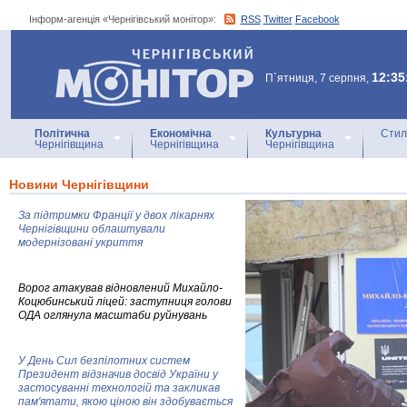
Інформ-агенція «Чернігівський монітор»:
RSS
Twitter
Facebook
Інформ-агенція
«Чернігівський монітор»
12:35
П`ятниця, 7 серпня,
Політична
Економічна
Культурна
Стил
Чернігівщина
Чернігівщина
Чернігівщина
Новини Чернігівщини
За підтримки Франції у двох лікарнях
Чернігівщини облаштували
модернізовані укриття
Ворог атакував відновлений Михайло-
Коцюбинський ліцей: заступниця голови
ОДА оглянула масштаби руйнувань
У День Сил безпілотних систем
Президент відзначив досвід України у
застосуванні технологій та закликав
пам'ятати, якою ціною він здобувається