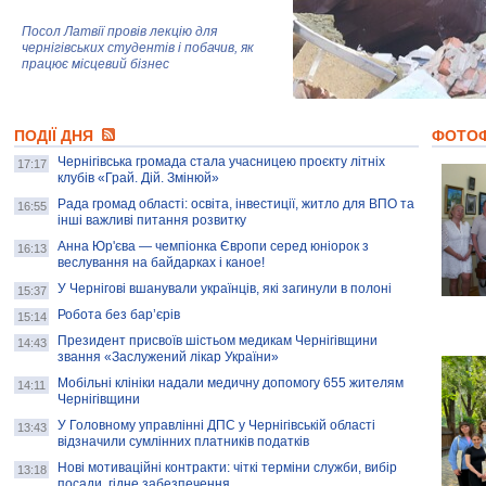
Посол Латвії провів лекцію для
чернігівських студентів і побачив, як
працює місцевий бізнес
Митці та жителі Чернігова створили
ПОДІЇ ДНЯ
колекцію про війну, емоції та тварин
ФОТО
Чернігівська громада стала учасницею проєкту літніх
17:17
клубів «Грай. Дій. Змінюй»
Рада громад області: освіта, інвестиції, житло для ВПО та
AB InBev Efes Україна підтримала
16:55
інші важливі питання розвитку
навчальний проєкт "Молодіжна бізнес-
школа", спрямований на розвиток
Анна Юр'єва — чемпіонка Європи серед юніорок з
16:13
підприємництва у Чернігівській області
веслування на байдарках і каное!
У Чернігові вшанували українців, які загинули в полоні
15:37
Золота тварина: видання Forbes
написало про чернігівця Патрона: хто і
Робота без бар’єрів
15:14
скільки на ньому заробляє? І куди
витрачають?
Президент присвоїв шістьом медикам Чернігівщини
14:43
звання «Заслужений лікар України»
Мобільні клініки надали медичну допомогу 655 жителям
14:11
Чернігівщини
У Головному управлінні ДПС у Чернігівській області
13:43
відзначили сумлінних платників податків
Нові мотиваційні контракти: чіткі терміни служби, вибір
13:18
посади, гідне забезпечення