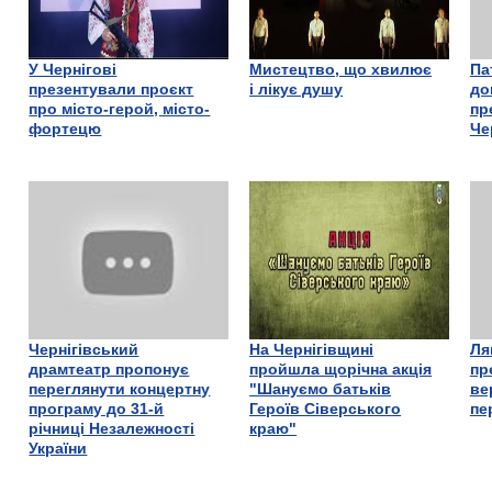
У Чернігові
Мистецтво, що хвилює
Па
презентували проєкт
і лікує душу
до
про місто-герой, місто-
пр
фортецю
Че
Чернігівський
На Чернігівщині
Ля
драмтеатр пропонує
пройшла щорічна акція
пр
переглянути концертну
"Шануємо батьків
ве
програму до 31-й
Героїв Сіверського
пе
річниці Незалежності
краю"
України