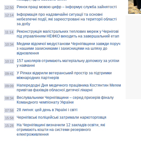
Ринок праці мовою цифр – інформує служба зайнятості
12:50
Інформація про надзвичайні ситуації та основні
12:14
небезпечні події, які зареєстровані на території області
за добу
Реконструкція магістральних теплових мереж у Чернігові
11:14
під управлінням НЕФКО виходить на завершальний етап
Медики відомчої медустанови Чернігівщини завжди поруч
10:34
з нашими захисниками і захисницями на шляху до
відновлення
157 школярів отримають матеріальну допомогу за успіхи
10:12
у навчанні
У Ріпках відкрили ветеранський простір за підтримки
09:41
міжнародних партнерів
Напередодні Дня медичного працівника Костянтин Мегем
09:09
привітав фахівців обласної дитячої лікарні
Веслувальники Чернігівщини – серед призерів фіналу
08:34
Командного чемпіонату України
28 липня: цей день в Україні і світі
07:58
Чернігівські поліцейські затримали наркоторговця
15:58
На Чернігівщині визначили 12 закладів освіти, які
15:28
отримають кошти на системи резервного
електроживлення