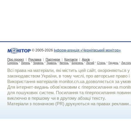
© 2005-2026
Інформ-агенція «Чернігівський монітор»
Про проект
|
Реклама
|
Партнери
|
Контакти
|
Архів
:
Серпень
*
Липень
*
Червень
*
Травень
*
Квітень
*
Березень
*
Лютий
*
Січень
*
Грудень
*
Листоп
Всі права на матеріали, які містить цей сайт, охороняються у 
законодавством України, в тому числі, про авторське право і 
Використання матерiалiв monitor.cn.ua дозволяється за умов
Для iнтернет-видань обов'язковим є гiперпосилання на monito
для пошукових систем. Посилання та гіперпосилання повинні
виключно в першому чи в другому абзаці тексту.
Матеріали з позначкою (PR) друкуються на правах реклами..