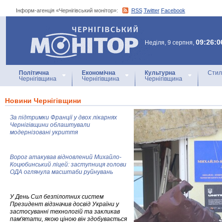
Інформ-агенція «Чернігівський монітор»:
RSS
Twitter
Facebook
Інформ-агенція
«Чернігівський монітор»
09:26:0
Неділя, 9 серпня,
Політична
Економічна
Культурна
Стил
Чернігівщина
Чернігівщина
Чернігівщина
Новини Чернігівщини
За підтримки Франції у двох лікарнях
Чернігівщини облаштували
модернізовані укриття
Ворог атакував відновлений Михайло-
Коцюбинський ліцей: заступниця голови
ОДА оглянула масштаби руйнувань
У День Сил безпілотних систем
Президент відзначив досвід України у
застосуванні технологій та закликав
пам'ятати, якою ціною він здобувається