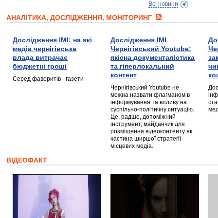
Всі новини
АНАЛІТИКА, ДОСЛІДЖЕННЯ, МОНІТОРИНГ
Дослідження ІМІ: на які
Дослідження ІМІ
До
медіа чернігівська
Чернігівський Youtube:
Че
влада витрачає
якісна документалістика
за
бюджетні гроші
та гіперлокальний
чи
контент
ко
Серед фаворитів - газети
Чернігівський Youtube не
Дос
можна назвати флагманом в
інф
інформування та впливу на
ста
суспільно-політичну ситуацію.
мед
Це, радше, допоміжний
інструмент, майданчик для
розміщення відеоконтенту як
частина ширшої стратегії
місцевих медіа.
ВІДЕОФАКТ