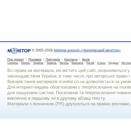
© 2005-2026
Інформ-агенція «Чернігівський монітор»
Про проект
|
Реклама
|
Партнери
|
Контакти
|
Архів
:
Серпень
*
Липень
*
Червень
*
Травень
*
Квітень
*
Березень
*
Лютий
*
Січень
*
Грудень
*
Листоп
Всі права на матеріали, які містить цей сайт, охороняються у 
законодавством України, в тому числі, про авторське право і 
Використання матерiалiв monitor.cn.ua дозволяється за умов
Для iнтернет-видань обов'язковим є гiперпосилання на monito
для пошукових систем. Посилання та гіперпосилання повинні
виключно в першому чи в другому абзаці тексту.
Матеріали з позначкою (PR) друкуються на правах реклами..