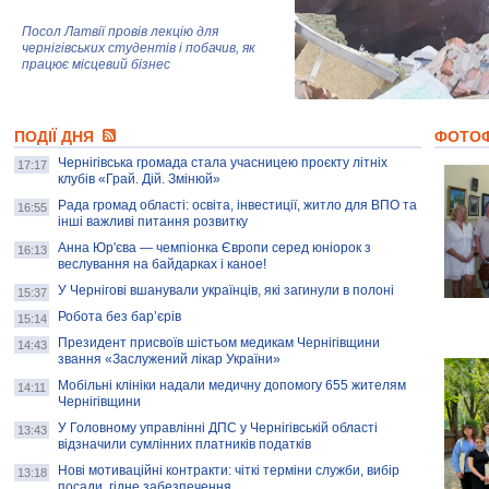
Посол Латвії провів лекцію для
чернігівських студентів і побачив, як
працює місцевий бізнес
Митці та жителі Чернігова створили
ПОДІЇ ДНЯ
колекцію про війну, емоції та тварин
ФОТО
Чернігівська громада стала учасницею проєкту літніх
17:17
клубів «Грай. Дій. Змінюй»
Рада громад області: освіта, інвестиції, житло для ВПО та
AB InBev Efes Україна підтримала
16:55
інші важливі питання розвитку
навчальний проєкт "Молодіжна бізнес-
школа", спрямований на розвиток
Анна Юр'єва — чемпіонка Європи серед юніорок з
16:13
підприємництва у Чернігівській області
веслування на байдарках і каное!
У Чернігові вшанували українців, які загинули в полоні
15:37
Золота тварина: видання Forbes
написало про чернігівця Патрона: хто і
Робота без бар’єрів
15:14
скільки на ньому заробляє? І куди
витрачають?
Президент присвоїв шістьом медикам Чернігівщини
14:43
звання «Заслужений лікар України»
Мобільні клініки надали медичну допомогу 655 жителям
14:11
Чернігівщини
У Головному управлінні ДПС у Чернігівській області
13:43
відзначили сумлінних платників податків
Нові мотиваційні контракти: чіткі терміни служби, вибір
13:18
посади, гідне забезпечення