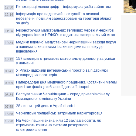
Ринок праці мовою цифр – інформує служба зайнятості
12:50
Інформація про надзвичайні ситуації та основні
12:14
небезпечні події, які зареєстровані на території області
за добу
Реконструкція магістральних теплових мереж у Чернігові
11:14
під управлінням НЕФКО виходить на завершальний етап
Медики відомчої медустанови Чернігівщини завжди поруч
10:34
з нашими захисниками і захисницями на шляху до
відновлення
157 школярів отримають матеріальну допомогу за успіхи
10:12
у навчанні
У Ріпках відкрили ветеранський простір за підтримки
09:41
міжнародних партнерів
Напередодні Дня медичного працівника Костянтин Мегем
09:09
привітав фахівців обласної дитячої лікарні
Веслувальники Чернігівщини – серед призерів фіналу
08:34
Командного чемпіонату України
28 липня: цей день в Україні і світі
07:58
Чернігівські поліцейські затримали наркоторговця
15:58
На Чернігівщині визначили 12 закладів освіти, які
15:28
отримають кошти на системи резервного
електроживлення