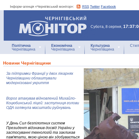
Інформ-агенція «Чернігівський монітор»:
RSS
Twitter
Facebook
Інформ-агенція
«Чернігівський монітор»
17:37:0
Субота, 8 серпня,
Політична
Економічна
Культурна
Стил
Чернігівщина
Чернігівщина
Чернігівщина
Новини Чернігівщини
За підтримки Франції у двох лікарнях
Чернігівщини облаштували
модернізовані укриття
Ворог атакував відновлений Михайло-
Коцюбинський ліцей: заступниця голови
ОДА оглянула масштаби руйнувань
У День Сил безпілотних систем
Президент відзначив досвід України у
застосуванні технологій та закликав
пам'ятати, якою ціною він здобувається