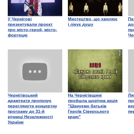
У Чернігові
Мистецтво, що хвилює
Па
презентували проєкт
і лікує душу
до
про місто-герой, місто-
пр
фортецю
Че
Чернігівський
На Чернігівщині
Ля
драмтеатр пропонує
пройшла щорічна акція
пр
переглянути концертну
"Шануємо батьків
ве
програму до 31-й
Героїв Сіверського
пе
річниці Незалежності
краю"
України