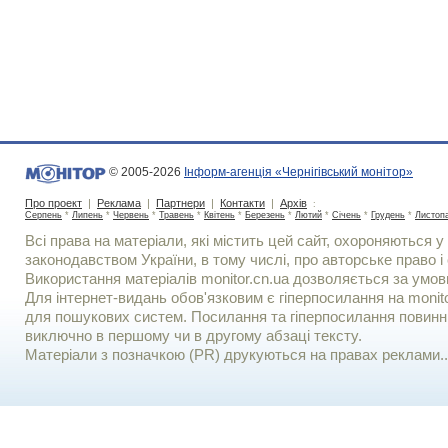
© 2005-2026
Інформ-агенція «Чернігівський монітор»
Про проект
|
Реклама
|
Партнери
|
Контакти
|
Архів
:
Серпень
*
Липень
*
Червень
*
Травень
*
Квітень
*
Березень
*
Лютий
*
Січень
*
Грудень
*
Листоп
Всі права на матеріали, які містить цей сайт, охороняються у 
законодавством України, в тому числі, про авторське право і 
Використання матерiалiв monitor.cn.ua дозволяється за умов
Для iнтернет-видань обов'язковим є гiперпосилання на monito
для пошукових систем. Посилання та гіперпосилання повинні
виключно в першому чи в другому абзаці тексту.
Матеріали з позначкою (PR) друкуються на правах реклами..