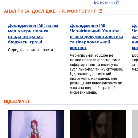
Всі новини
АНАЛІТИКА, ДОСЛІДЖЕННЯ, МОНІТОРИНГ
Дослідження ІМІ: на які
Дослідження ІМІ
До
медіа чернігівська
Чернігівський Youtube:
Че
влада витрачає
якісна документалістика
за
бюджетні гроші
та гіперлокальний
чи
контент
ко
Серед фаворитів - газети
Чернігівський Youtube не
Дос
можна назвати флагманом в
інф
інформування та впливу на
ста
суспільно-політичну ситуацію.
мед
Це, радше, допоміжний
інструмент, майданчик для
розміщення відеоконтенту як
частина ширшої стратегії
місцевих медіа.
ВІДЕОФАКТ