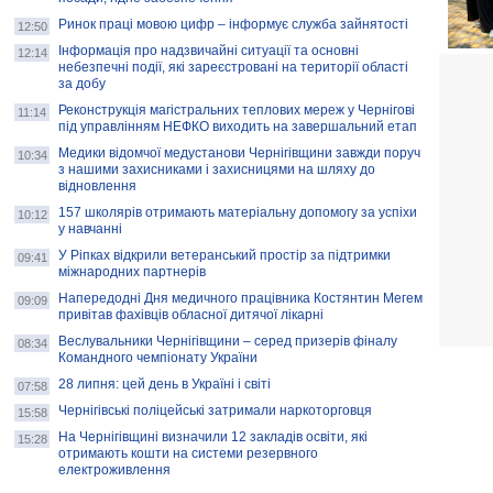
Ринок праці мовою цифр – інформує служба зайнятості
12:50
Інформація про надзвичайні ситуації та основні
12:14
небезпечні події, які зареєстровані на території області
за добу
Реконструкція магістральних теплових мереж у Чернігові
11:14
під управлінням НЕФКО виходить на завершальний етап
Медики відомчої медустанови Чернігівщини завжди поруч
10:34
з нашими захисниками і захисницями на шляху до
відновлення
157 школярів отримають матеріальну допомогу за успіхи
10:12
у навчанні
У Ріпках відкрили ветеранський простір за підтримки
09:41
міжнародних партнерів
Напередодні Дня медичного працівника Костянтин Мегем
09:09
привітав фахівців обласної дитячої лікарні
Веслувальники Чернігівщини – серед призерів фіналу
08:34
Командного чемпіонату України
28 липня: цей день в Україні і світі
07:58
Чернігівські поліцейські затримали наркоторговця
15:58
На Чернігівщині визначили 12 закладів освіти, які
15:28
отримають кошти на системи резервного
електроживлення