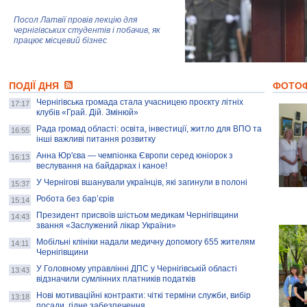
Посол Латвії провів лекцію для
чернігівських студентів і побачив, як
працює місцевий бізнес
Митці та жителі Чернігова створили
ПОДІЇ ДНЯ
колекцію про війну, емоції та тварин
ФОТО
Чернігівська громада стала учасницею проєкту літніх
17:17
клубів «Грай. Дій. Змінюй»
Рада громад області: освіта, інвестиції, житло для ВПО та
AB InBev Efes Україна підтримала
16:55
інші важливі питання розвитку
навчальний проєкт "Молодіжна бізнес-
школа", спрямований на розвиток
Анна Юр'єва — чемпіонка Європи серед юніорок з
16:13
підприємництва у Чернігівській області
веслування на байдарках і каное!
У Чернігові вшанували українців, які загинули в полоні
15:37
Золота тварина: видання Forbes
написало про чернігівця Патрона: хто і
Робота без бар’єрів
15:14
скільки на ньому заробляє? І куди
витрачають?
Президент присвоїв шістьом медикам Чернігівщини
14:43
звання «Заслужений лікар України»
Мобільні клініки надали медичну допомогу 655 жителям
14:11
Чернігівщини
У Головному управлінні ДПС у Чернігівській області
13:43
відзначили сумлінних платників податків
Нові мотиваційні контракти: чіткі терміни служби, вибір
13:18
посади, гідне забезпечення