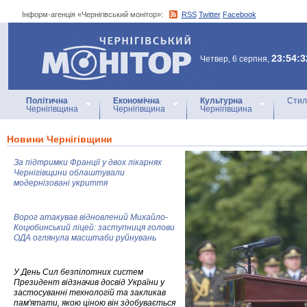
Інформ-агенція «Чернігівський монітор»:
RSS
Twitter
Facebook
Інформ-агенція
«Чернігівський монітор»
23:54:3
Четвер, 6 серпня,
Політична
Економічна
Культурна
Стил
Чернігівщина
Чернігівщина
Чернігівщина
Новини Чернігівщини
За підтримки Франції у двох лікарнях
Чернігівщини облаштували
модернізовані укриття
Ворог атакував відновлений Михайло-
Коцюбинський ліцей: заступниця голови
ОДА оглянула масштаби руйнувань
У День Сил безпілотних систем
Президент відзначив досвід України у
застосуванні технологій та закликав
пам'ятати, якою ціною він здобувається