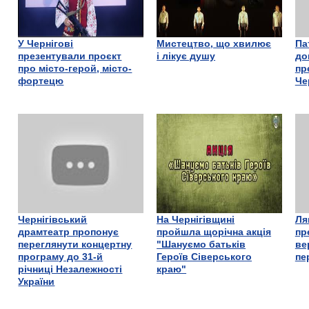
У Чернігові
Мистецтво, що хвилює
Па
презентували проєкт
і лікує душу
до
про місто-герой, місто-
пр
фортецю
Че
Чернігівський
На Чернігівщині
Ля
драмтеатр пропонує
пройшла щорічна акція
пр
переглянути концертну
"Шануємо батьків
ве
програму до 31-й
Героїв Сіверського
пе
річниці Незалежності
краю"
України