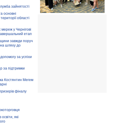
служба зайнятості
та основні
 території області
 мереж у Чернігові
завершальний етап
вщини завжди поруч
 на шляху до
допомогу за успіхи
ір за підтримки
ка Костянтин Мегем
карні
призерів фіналу
аркоторговця
освіти, які
ого