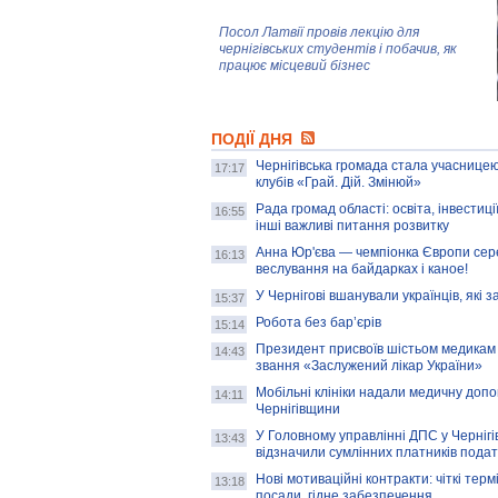
Посол Латвії провів лекцію для
чернігівських студентів і побачив, як
працює місцевий бізнес
Митці та жителі Чернігова створили
ПОДІЇ ДНЯ
колекцію про війну, емоції та тварин
Чернігівська громада стала учасницею
17:17
клубів «Грай. Дій. Змінюй»
Рада громад області: освіта, інвестиц
AB InBev Efes Україна підтримала
16:55
інші важливі питання розвитку
навчальний проєкт "Молодіжна бізнес-
школа", спрямований на розвиток
Анна Юр'єва — чемпіонка Європи сер
16:13
підприємництва у Чернігівській області
веслування на байдарках і каное!
У Чернігові вшанували українців, які з
15:37
Золота тварина: видання Forbes
написало про чернігівця Патрона: хто і
Робота без бар’єрів
15:14
скільки на ньому заробляє? І куди
витрачають?
Президент присвоїв шістьом медикам
14:43
звання «Заслужений лікар України»
Мобільні клініки надали медичну доп
14:11
Чернігівщини
У Головному управлінні ДПС у Чернігів
13:43
відзначили сумлінних платників подат
Нові мотиваційні контракти: чіткі терм
13:18
посади, гідне забезпечення