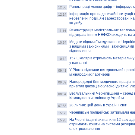
Ринок праці мовою цифр – інформує 
12:50
Інформація про надзвичайні ситуації 
12:14
небезпечні події, які зареєстровані на
за добу
Реконструкція магістральних теплових
11:14
під управлінням НЕФКО виходить на 
Медики відомчої медустанови Чернігі
10:34
з нашими захисниками і захисницями
відновлення
157 школярів отримають матеріальну 
10:12
у навчанні
У Ріпках відкрили ветеранський прост
09:41
міжнародних партнерів
Напередодні Дня медичного працівни
09:09
привітав фахівців обласної дитячої лі
Веслувальники Чернігівщини – серед 
08:34
Командного чемпіонату України
28 липня: цей день в Україні і світі
07:58
Чернігівські поліцейські затримали н
15:58
На Чернігівщині визначили 12 закладів 
15:28
отримають кошти на системи резервн
електроживлення