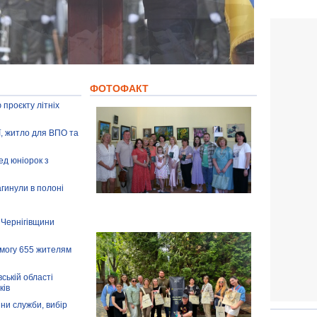
ФОТОФАКТ
 проєкту літніх
ії, житло для ВПО та
ед юніорок з
агинули в полоні
 Чернігівщини
омогу 655 жителям
ській області
ків
іни служби, вибір