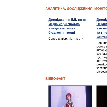
АНАЛІТИКА, ДОСЛІДЖЕННЯ, МОНІ
Дослідження ІМІ: на які
Дослі
медіа чернігівська
Черні
влада витрачає
якісн
бюджетні гроші
та гі
конте
Серед фаворитів - газети
Чернігі
можна 
інформ
суспіль
Це, ра
інструм
розміще
частина
місцеви
ВІДЕОФАКТ