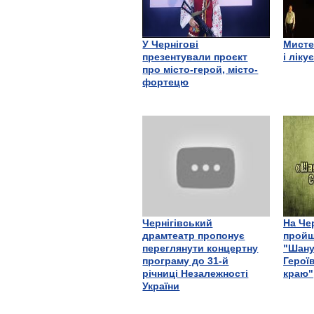
У Чернігові
Мисте
презентували проєкт
і ліку
про місто-герой, місто-
фортецю
Чернігівський
На Че
драмтеатр пропонує
пройш
переглянути концертну
"Шану
програму до 31-й
Герої
річниці Незалежності
краю"
України