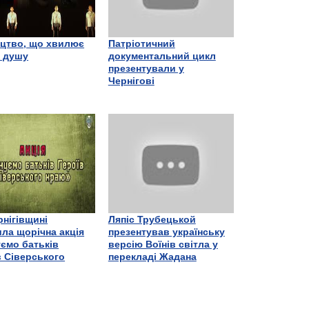
цтво, що хвилює
Патріотичний
є душу
документальний цикл
презентували у
Чернігові
рнігівщині
Ляпіс Трубецькой
ла щорічна акція
презентував українську
ємо батьків
версію Воїнів світла у
в Сіверського
перекладі Жадана