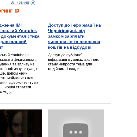
Всі новини
ТОРИНГ
дження ІМІ
Доступ до інформації на
гівський Youtube:
Чернігівщині: під
а документалістика
замком зарплати
перлокальний
чиновників та освоєння
нт
коштів на відбудові
вський Youtube не
Доступ до публічної
назвати флагманом в
інформації в умовах воєнного
ування та впливу на
стану непроста тема для
но-політичну ситуацію.
медійників і влади.
дше, допоміжний
ент, майданчик для
ння відеоконтенту як
 ширшої стратегії
х медіа.