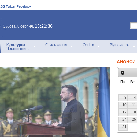
RSS
Twitter
Facebook
13:21:36
Субота, 8 серпня,
Культурна
Стиль життя
Освіта
Відпочинок
Чернігівщина
АНОНСИ 
Пн
Вт
3
4
10
11
17
18
24
25
31