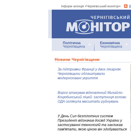
Інформ-агенція «Чернігівський монітор»:
Інформ-агенція
«Чернігівський монітор»
Політична
Економічна
Чернігівщина
Чернігівщина
Новини Чернігівщини
За підтримки Франції у двох лікарнях
Чернігівщини облаштували
модернізовані укриття
Ворог атакував відновлений Михайло-
Коцюбинський ліцей: заступниця голови
ОДА оглянула масштаби руйнувань
У День Сил безпілотних систем
Президент відзначив досвід України у
застосуванні технологій та закликав
пам'ятати, якою ціною він здобувається